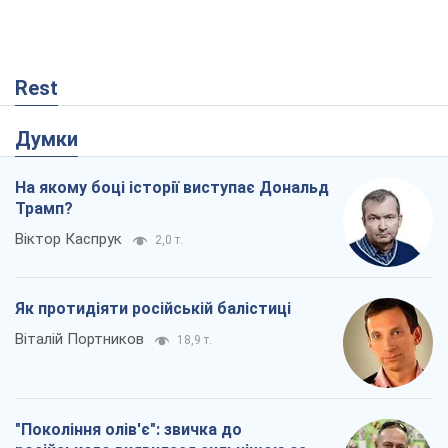
Rest
Думки
На якому боці історії виступає Дональд
Трамп?
Віктор Каспрук
2,0 т.
Як протидіяти російській балістиці
Віталій Портников
18,9 т.
"Покоління олів'є": звичка до