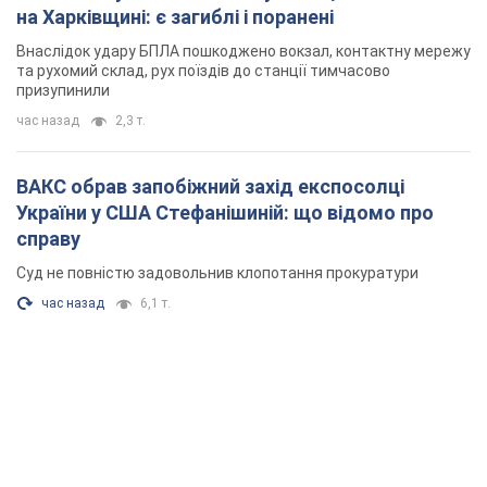
на Харківщині: є загиблі і поранені
Внаслідок удару БПЛА пошкоджено вокзал, контактну мережу
та рухомий склад, рух поїздів до станції тимчасово
призупинили
час назад
2,3 т.
ВАКС обрав запобіжний захід експосолці
України у США Стефанішиній: що відомо про
справу
Суд не повністю задовольнив клопотання прокуратури
час назад
6,1 т.