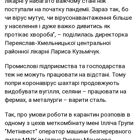
лікарні у набагато важчому стані ніж
поступали на початку пандемії. Зараз так, бо
чи вірус мутує, чи вірусонавантаження більше
у населення і дуже важко дивитись як
протікає хвороба", – поділилась директорка
Переяслав-Хмельницької центральної
районної лікарні Лариса Кузьмічук.
Промислові підприємства та господарства
теж не можуть працювати на відстані. Тому
попри коронавірус шахтарі продовжують
видобувати вугілля, селяни – працювати на
фермах, а металурги – варити сталь.
Так, про умови роботи в карантин розповів в
одному з цехів меткомбінату імені Ілліча Групи
"Метінвест" оператор машини безперервного
лиття ММК ім Ілліча Руслан Мацегора.