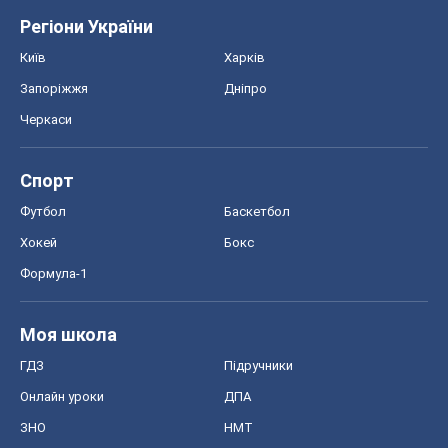
Регіони України
Київ
Харків
Запоріжжя
Дніпро
Черкаси
Спорт
Футбол
Баскетбол
Хокей
Бокс
Формула-1
Моя школа
ГДЗ
Підручники
Онлайн уроки
ДПА
ЗНО
НМТ