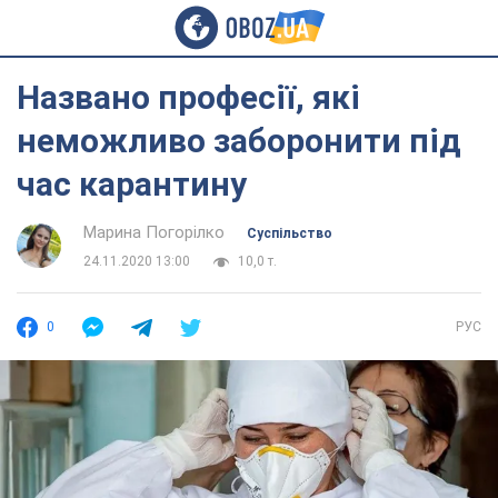
Названо професії, які
неможливо заборонити під
час карантину
Марина Погорілко
Суспільство
24.11.2020 13:00
10,0 т.
0
РУС