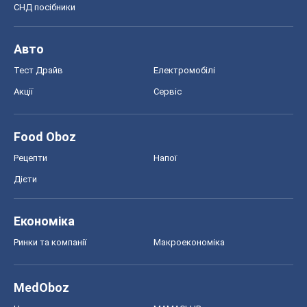
СНД посібники
Авто
Тест Драйв
Електромобілі
Акції
Сервіс
Food Oboz
Рецепти
Напої
Дієти
Економіка
Ринки та компанії
Макроекономіка
MedOboz