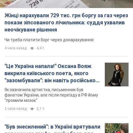
Жінці нарахували 729 тис. грн боргу за газ через
покази зіпсованого лічильника: суддя ухвалив
неочікуване рішення
Чи треба платити борг через донарахування
4 часа назад
4,4 т.
"Це Україна напала!" Оксана Вояж
викрила київського поета, якого
"зазомбували": він навіть російської
не знав, а тепер хоче геноциду
Як зазначила артистка, письменник був
українців
фанатом України, але після переїзду в РФ йому
"промили мозок"
2 часа назад
2,1 т.
"Був знесилений": в Україні врятували