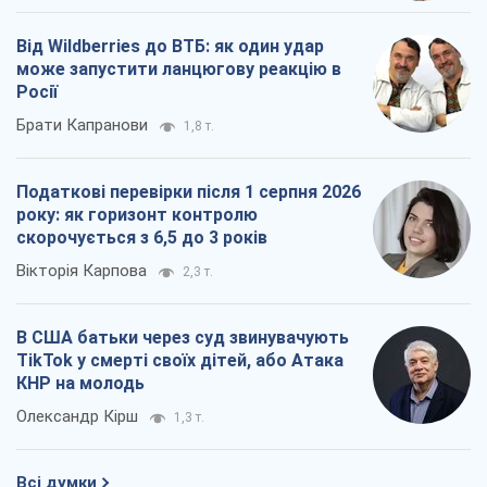
Від Wildberries до ВТБ: як один удар
може запустити ланцюгову реакцію в
Росії
Брати Капранови
1,8 т.
Податкові перевірки після 1 серпня 2026
року: як горизонт контролю
скорочується з 6,5 до 3 років
Вікторія Карпова
2,3 т.
В США батьки через суд звинувачують
TikTok у смерті своїх дітей, або Атака
КНР на молодь
Олександр Кірш
1,3 т.
Всі думки