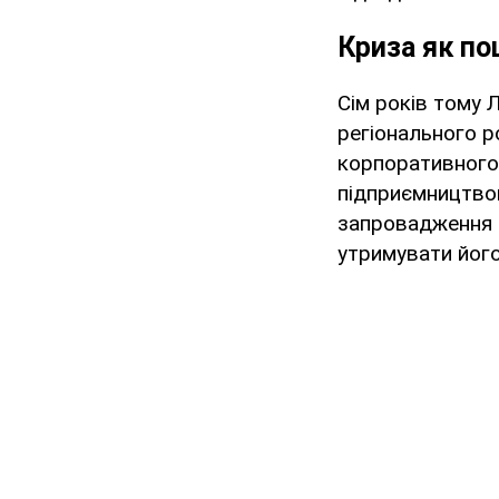
Криза як по
Сім років тому 
регіонального р
корпоративного
підприємництвом
запровадження 
утримувати його