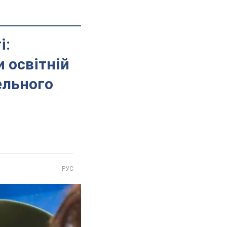
і:
и освітній
ельного
РУС