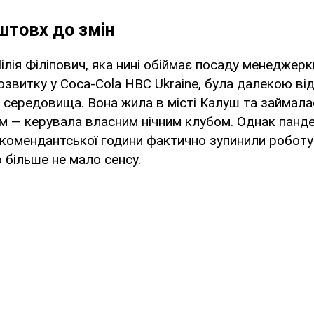
штовх до змін
Лілія Філіпович, яка нині обіймає посаду менеджерк
озвитку у Coca-Cola HBC Ukraine, була далекою ві
 середовища. Вона жила в місті Калуш та займала
 — керувала власним нічним клубом. Однак панде
комендантської години фактично зупинили роботу
 більше не мало сенсу.