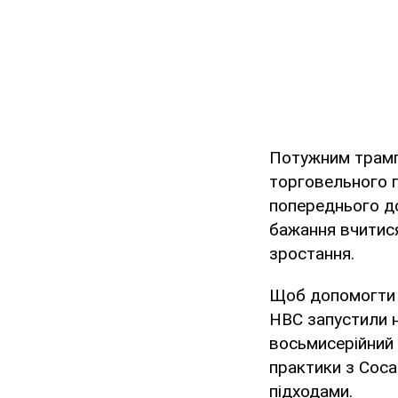
Потужним трамп
торговельного 
попереднього до
бажання вчитися
зростання.
Щоб допомогти у
HBC запустили н
восьмисерійний 
практики з Coca
підходами.