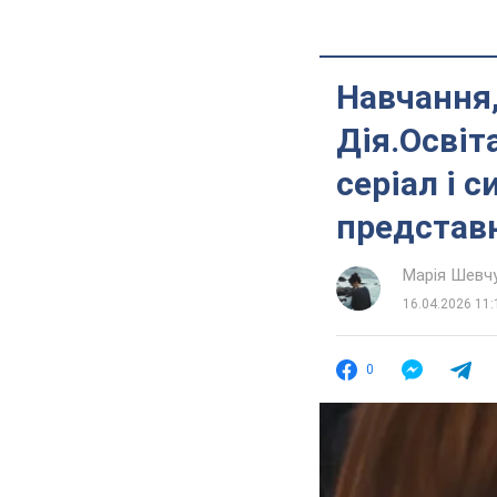
Навчання,
Дія.Освіт
серіал і 
представ
Марія Шевч
16.04.2026 11:
0