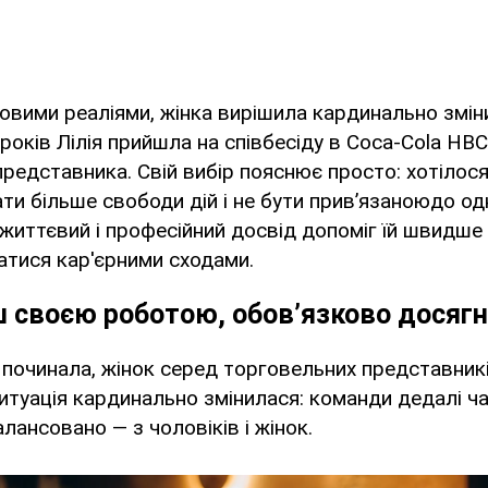
новими реаліями, жінка вирішила кардинально змі
 років Лілія прийшла на співбесіду в Coca-Cola HB
редставника. Свій вибір пояснює просто: хотілос
ти більше свободи дій і не бути прив’язаноюдо од
життєвий і професійний досвід допоміг їй швидше
атися кар'єрними сходами.
 своєю роботою, обов’язково досягн
 починала, жінок серед торговельних представник
ситуація кардинально змінилася: команди дедалі ч
ансовано — з чоловіків і жінок.