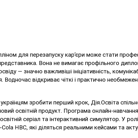
ліном для перезапуску кар’єри може стати профе
представника. Вона не вимагає профільного дипло
свіду — значно важливіші ініціативність, комунікаб
. Водночас відкриває чіткі і практично необмежен
країнцям зробити перший крок, Дія.Освіта спільн
овий освітній продукт. Програма онлайн-навчанн
освітній серіал та інтерактивний симулятор. У рол
-Cola HBC, які діляться реальними кейсами та акт