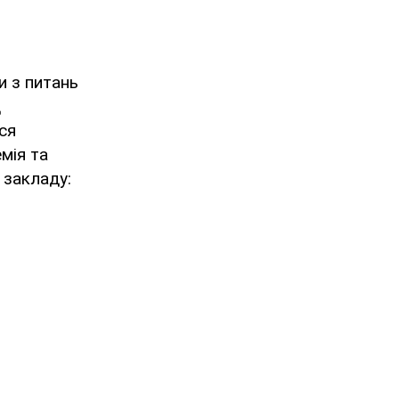
и з питань
д
ся
мія та
 закладу: