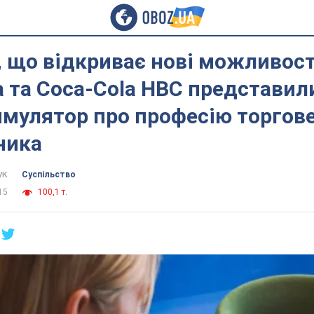
 що відкриває нові можливост
а та Coca-Cola HBC представил
симулятор про професію торгов
ника
ук
Суспільство
15
100,1 т.