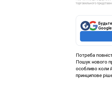
Будьте
Google
Потреба повніст
Пошук нового п
особливо коли й
принципове ріш