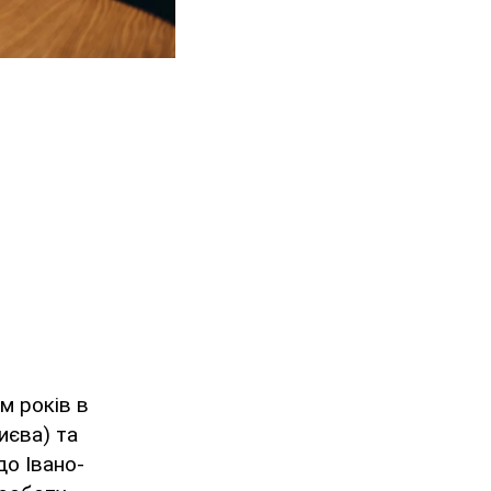
м років в
иєва) та
до Івано-