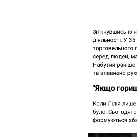
Зіткнувшись із 
діяльності. У 35
торговельного п
серед людей, ма
Набутий раніше 
та впевнено рух
"Якщо гориш
Коли Лілія лише
було. Сьогодні 
формуються збал