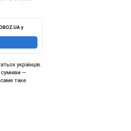
 OBOZ.UA у
атьох українців.
сумніви —
 саме таке