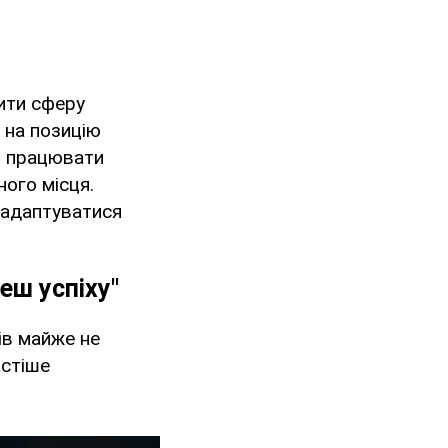
нити сферу
C на позицію
я працювати
ного місця.
 адаптуватися
еш успіху"
ів майже не
астіше