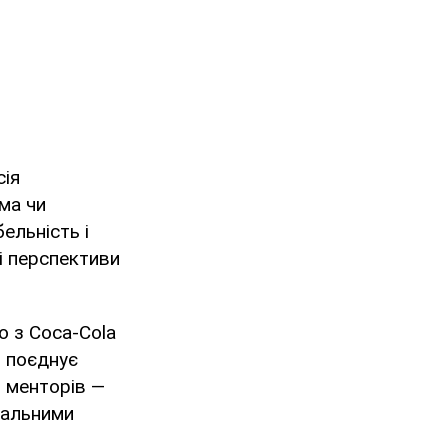
сія
ма чи
ельність і
і перспективи
о з Coca-Cola
я поєднує
і менторів —
уальними