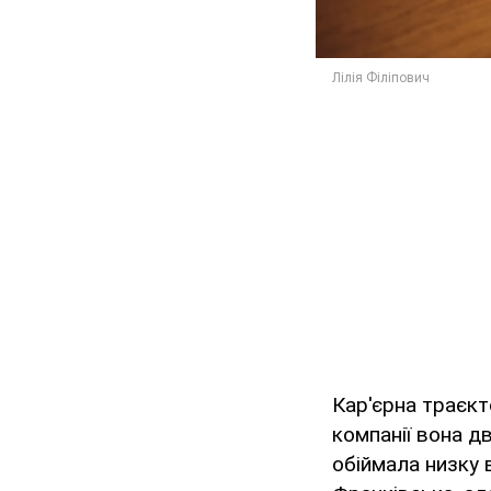
Кар'єрна траєкт
компанії вона д
обіймала низку 