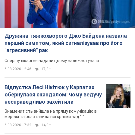
Дружина тяжкохворого Джо Байдена назвала
перший симптом, який сигналізував про його
"агресивний" рак
Спершу лікарі не надали цьому належної уваги
6.08.2026 12:46
17,3 т.
Відпустка Лесі Нікітюк у Карпатах
обернулася скандалом: чому ведучу
несправедливо захейтили
Знаменитість вийшла на пряму комунікацію в
мережі та розставила всі крапки над "і"
6.08.2026 17:32
14,0 т.