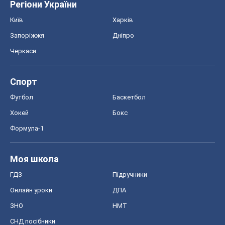
Регіони України
Київ
Харків
Запоріжжя
Дніпро
Черкаси
Спорт
Футбол
Баскетбол
Хокей
Бокс
Формула-1
Моя школа
ГДЗ
Підручники
Онлайн уроки
ДПА
ЗНО
НМТ
СНД посібники