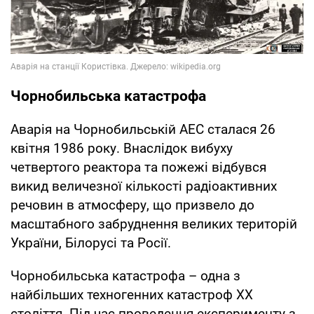
Чорнобильська катастрофа
Аварія на Чорнобильській АЕС сталася 26
квітня 1986 року. Внаслідок вибуху
четвертого реактора та пожежі відбувся
викид величезної кількості радіоактивних
речовин в атмосферу, що призвело до
масштабного забруднення великих територій
України, Білорусі та Росії.
Чорнобильська катастрофа – одна з
найбільших техногенних катастроф XX
століття. Під час проведення експерименту з