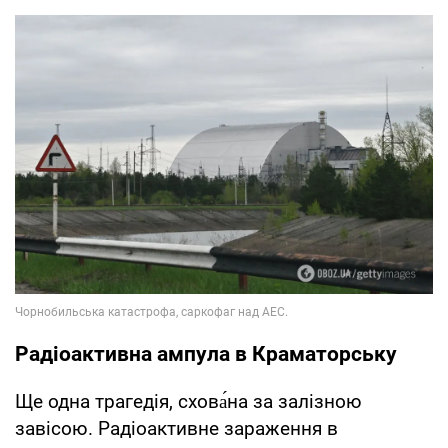
Радіоактивна ампула в Краматорську
Ще одна трагедія, схова́на за залізною
завісою. Радіоактивне зараження в