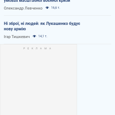
умовах масштабної воєнної кризи
Олександр Левченко
16,6 т.
Ні зброї, ні людей: як Лукашенко будує
нову армію
Ігар Тишкевич
14,1 т.