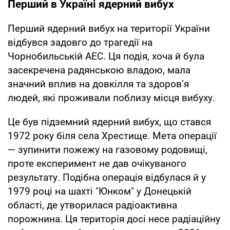
Перший в Україні ядерний вибух
Перший ядерний вибух на території України
відбувся задовго до трагедії на
Чорнобильській АЕС. Ця подія, хоча й була
засекречена радянською владою, мала
значний вплив на довкілля та здоров’я
людей, які проживали поблизу місця вибуху.
Це був підземний ядерний вибух, що стався
1972 року біля села Хрестище. Мета операції
— зупинити пожежу на газовому родовищі,
проте експеримент не дав очікуваного
результату. Подібна операція відбулася й у
1979 році на шахті "Юнком" у Донецькій
області, де утворилася радіоактивна
порожнина. Ця територія досі несе радіаційну