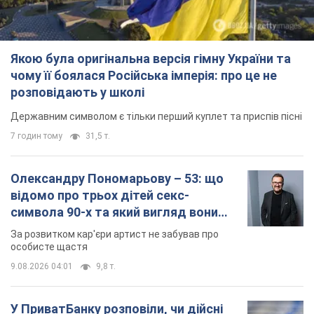
Якою була оригінальна версія гімну України та
чому її боялася Російська імперія: про це не
розповідають у школі
Державним символом є тільки перший куплет та приспів пісні
7 годин тому
31,5 т.
Олександру Пономарьову – 53: що
відомо про трьох дітей секс-
символа 90-х та який вигляд вони
мають
За розвитком кар'єри артист не забував про
особисте щастя
9.08.2026 04:01
9,8 т.
У ПриватБанку розповіли, чи дійсні