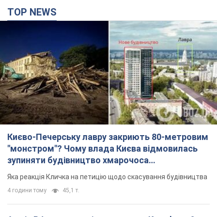
TOP NEWS
Києво-Печерську лавру закриють 80-метровим
"монстром"? Чому влада Києва відмовилась
зупиняти будівництво хмарочоса
"московського вірянина"
Яка реакція Кличка на петицію щодо скасування будівництва
4 години тому
45,1 т.