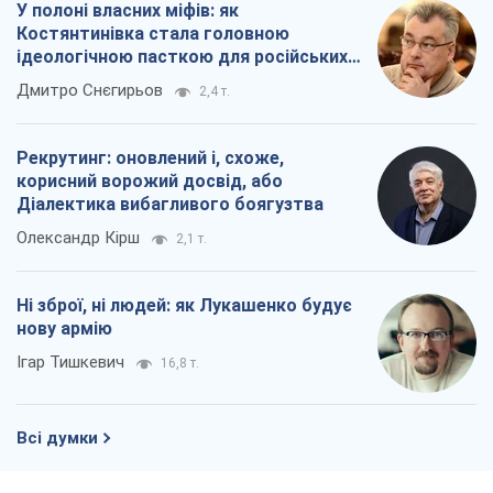
У полоні власних міфів: як
Костянтинівка стала головною
ідеологічною пасткою для російських
окупантів
Дмитро Снєгирьов
2,4 т.
Рекрутинг: оновлений і, схоже,
корисний ворожий досвід, або
Діалектика вибагливого боягузтва
Олександр Кірш
2,1 т.
Ні зброї, ні людей: як Лукашенко будує
нову армію
Ігар Тишкевич
16,8 т.
Всі думки