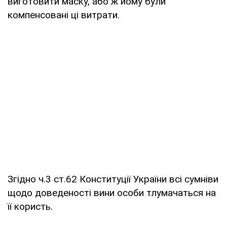
виготовити маску, або ж йому були
компенсовані ці витрати.
Згідно ч.3 ст.62 Конституції України всі сумніви
щодо доведеності вини особи тлумачаться на
її користь.