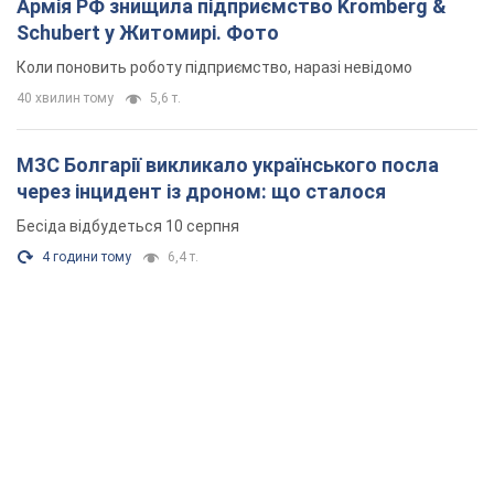
Армія РФ знищила підприємство Kromberg &
Schubert у Житомирі. Фото
Коли поновить роботу підприємство, наразі невідомо
40 хвилин тому
5,6 т.
МЗС Болгарії викликало українського посла
через інцидент із дроном: що сталося
Бесіда відбудеться 10 серпня
4 години тому
6,4 т.