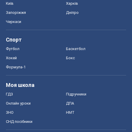
Київ
Харків
Запоріжжя
Дніпро
Черкаси
Спорт
Футбол
Баскетбол
Хокей
Бокс
Формула-1
Моя школа
ГДЗ
Підручники
Онлайн уроки
ДПА
ЗНО
НМТ
СНД посібники