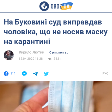
На Буковині суд виправдав
чоловіка, що не носив маску
на карантині
Кирило Лютий
Суспільство
12.04.2020 16:28
24,1 т.
111
РУС