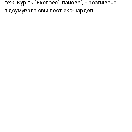
теж. Куріть "Експрес", панове", - розгнівано
підсумувала свій пост екс-нардеп.