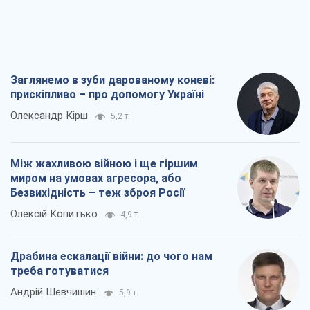
Безвихідність – теж зброя Росії
Олексій Копитько
4,9 т.
Драбина ескалації війни: до чого нам
треба готуватися
Андрій Шевчишин
5,9 т.
"Коли хочеться помсти": чому стратегія
України має залишатися іншою
Серж Марко
6,4 т.
Всі думки