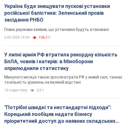
Минулого місяця також зросли втрати РФ у живій силі, танках
та кількість уражень на великій відстані
10 годин тому
5,0 т.
"Потрібні швидкі та нестандартні підходи":
Корецький пообіцяв надати бізнесу
пріоритетний доступ до наявних складських
приміщень
Так чи так, бізнес після обстрілів отримає підтримку
6 годин тому
1,3 т.