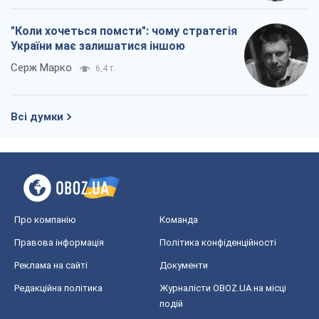
Про компанію
Команда
Правова інформація
Політика конфіденційності
Реклама на сайті
Документи
Редакційна політика
Журналісти OBOZ.UA на місці
подій
OBOZ.UA
Політика
Світ
Розслідування
Блоги
Суспільство
Регіони України
Київ
Харків
Запоріжжя
Дніпро