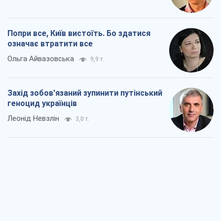
Заглянемо в зуби дарованому коневі:
прискіпливо – про допомогу Україні
Олександр Кірш
5,2 т.
Між жахливою війною і ще гіршим
миром на умовах агресора, або