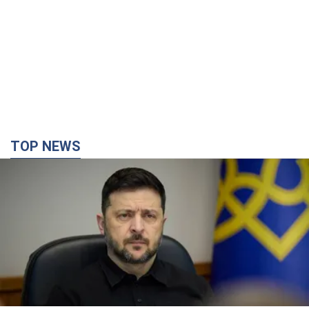
Україна буде знищувати пускові установки
російської балістики: Зеленський провів
засідання РНБО
Глава держави заявив, що установки будуть атаковані
5.08.2026 18:04
136,1 т.
У липні армія РФ втратила рекордну кількість
БпЛА, човнів і катерів: в Міноборони
оприлюднили статистику