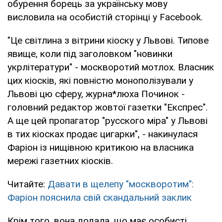
обурення борець за українську мову
висловила на особистій сторінці у Facebook.
"Це світлина з вітрини кіоску у Львові. Типове
явище, коли під заголовком "новинки
укрлітератури" - москворотий мотлох. Власник
цих кіосків, які повністю монополізували у
Львові цю сферу, журна*люха Починок -
головний редактор жовтої газетки "Експрес".
А ще цей пропагатор "русского міра" у Львові
в тих кіосках продає цигарки", - накинулася
Фаріон із нищівною критикою на власника
мережі газетних кіосків.
Читайте:
Давати в щелепу "москворотим":
Фаріон пояснила свій скандальний заклик
Крім того, вона додала, що має особисті