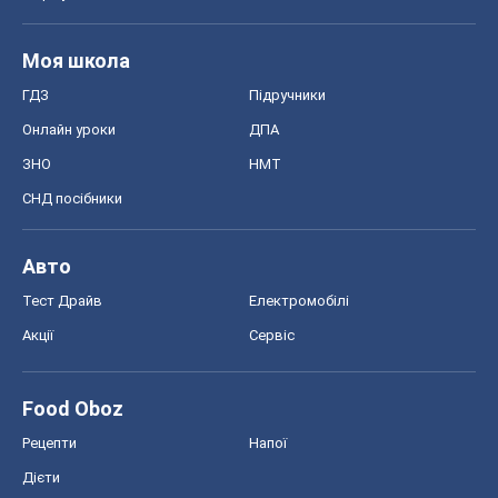
Тест Драйв
Електромобілі
Акції
Сервіс
Food Oboz
Рецепти
Напої
Дієти
Економіка
Ринки та компанії
Макроекономіка
MedOboz
Новини медицини
MAMACLUB
Шоу