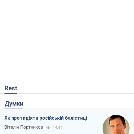
Rest
Думки
Як протидіяти російській балістиці
Віталій Портников
14,4 т.
Попри все, Київ вистоїть. Бо здатися
означає втратити все
Ольга Айвазовська
9,9 т.
Захід зобов'язаний зупинити путінський
геноцид українців
Леонід Невзлін
3,0 т.