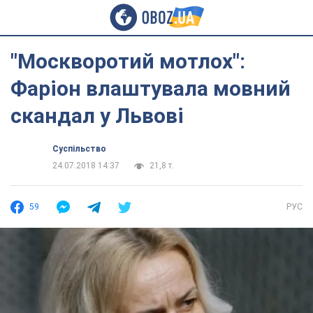
"Москворотий мотлох":
Фаріон влаштувала мовний
скандал у Львові
Суспільство
24.07.2018 14:37
21,8 т.
59
РУС