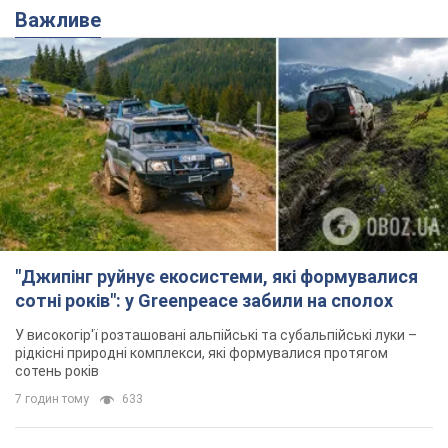
"Джипінг руйнує екосистеми, які формувалися
сотні років": у Greenpeace забили на сполох
У високогір'ї розташовані альпійські та субальпійські луки –
рідкісні природні комплекси, які формувалися протягом
сотень років
7 годин тому
633
Спека в Україні піде на спад, будуть
грози: синоптики дали прогноз, коли
чекати зміни погоди
Зовсім скоро спека поступово відступить
5.08.2026 14:59
6,7 т.
"Чи, може, я залякана з дитинства?"
Олена Зарецька – про вбивство
бабусі-дисидентки Алли Горської,
критику Дмитра Стуса та втечу в