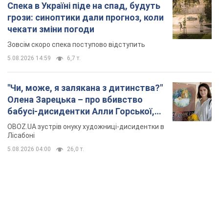
OBOZ.UA зустрів онуку художниці-дисидентки в
Португалію з 5 дітьми
Лісабоні
5.08.2026 04:00
26,0 т.
TOP NEWS