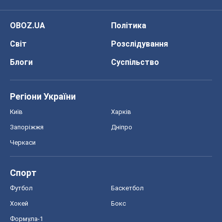
Черкаси
Спорт
Футбол
Баскетбол
Хокей
Бокс
Формула-1
Моя школа
ГДЗ
Підручники
Онлайн уроки
ДПА
ЗНО
НМТ
СНД посібники
Авто