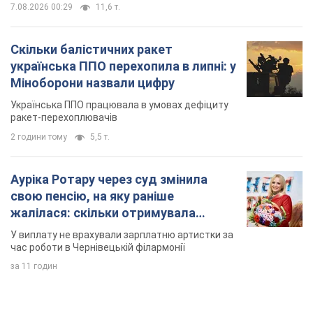
7.08.2026 00:29
11,6 т.
Скільки балістичних ракет
українська ППО перехопила в липні: у
Міноборони назвали цифру
Українська ППО працювала в умовах дефіциту
ракет-перехоплювачів
2 години тому
5,5 т.
Ауріка Ротару через суд змінила
свою пенсію, на яку раніше
жалілася: скільки отримувала
співачка
У виплату не врахували зарплатню артистки за
час роботи в Чернівецькій філармонії
за 11 годин