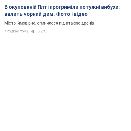
В окупованій Ялті прогриміли потужні вибухи:
валить чорний дим. Фото і відео
Місто, ймовірно, опинилося під атакою дронів
4 години тому
5,2 т.