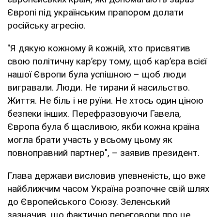
Європі під українським прапором долати
російську агресію.
"Я дякую кожному й кожній, хто присвятив
свою політичну кар’єру тому, щоб кар’єра всієї
нашої Європи була успішною – щоб люди
вигравали. Люди. Не тирани й насильство.
Життя. Не біль і не руїни. Не хтось один ціною
безпеки інших. Перефразовуючи Гавела,
Європа була б щасливою, якби кожна країна
могла брати участь у всьому цьому як
повноправний партнер", – заявив президент.
Глава держави висловив упевненість, що вже
найближчим часом Україна розпочне свій шлях
до Європейського Союзу. Зеленський
зазначив, що фактично переговори про це