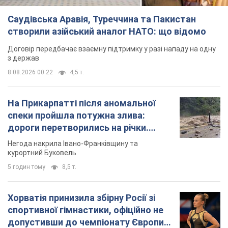
5 годин тому
8,5 т.
Хорватія принизила збірну Росії зі
спортивної гімнастики, офіційно не
допустивши до чемпіонату Європи
основних спортсменів
Турнір відбудеться в Загребі з 13 по 23 серпня
4 години тому
7,4 т.