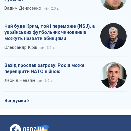
Всі думки
Про компанію
Команда
Правова інформація
Політика конфіденційності
Реклама на сайті
Документи
Редакційна політика
Журналісти OBOZ.UA на місці
подій
OBOZ.UA
Політика
Світ
Розслідування
Блоги
Суспільство