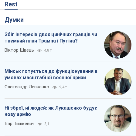
Ні зброї, ні людей: як Лукашенко будує
нову армію
Ігар Тишкевич
3,1 т.
Коли закінчиться війна?
Юрій Хрістензен
2,5 т.