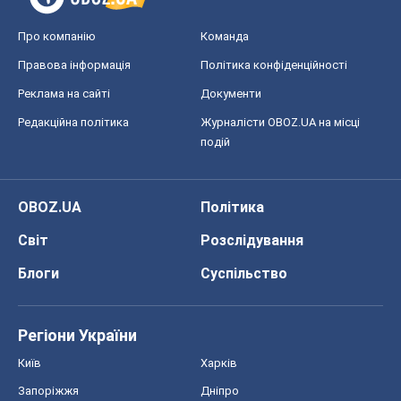
Регіони України
Київ
Харків
Запоріжжя
Дніпро
Черкаси
Спорт
Футбол
Баскетбол
Хокей
Бокс
Формула-1
Моя школа
ГДЗ
Підручники
Онлайн уроки
ДПА