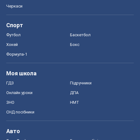
ЗНО
НМТ
СНД посібники
Авто
Тест Драйв
Електромобілі
Акції
Сервіс
Food Oboz
Рецепти
Напої
Дієти
Економіка
Ринки та компанії
Макроекономіка
MedOboz