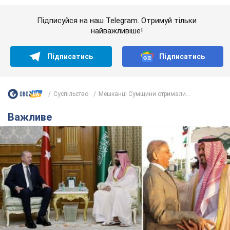
Саудівська Аравія, Туреччина та Пакистан
створили азійський аналог НАТО: що відомо
Договір передбачає взаємну підтримку у разі нападу на одну
з держав
8.08.2026 00:22
4,5 т.
На Прикарпатті після аномальної
спеки пройшла потужна злива:
дороги перетворились на річки.
Відео
Негода накрила Івано-Франківщину та
курортний Буковель