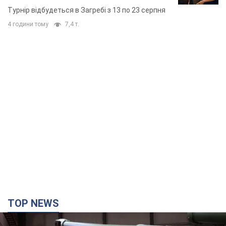
TOP NEWS
Кремль отримав "вікно можливостей", а Трамп
залишився майже без ракет: як бути Україні?
Інтерв’ю з Мельником
Думка, що в Росії закінчаться балістичні ракети, вкрай
небезпечна, наголосив експерт