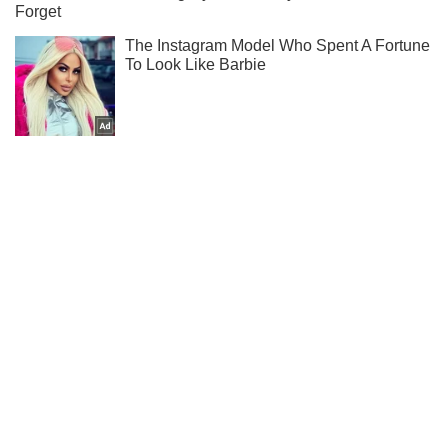
Підписуйся на наш Telegram. Отримуй тільки
найважливіше!
Підписатись
Підписатись
Суспільство
Мешканці Сумщини отримали...
Важливе