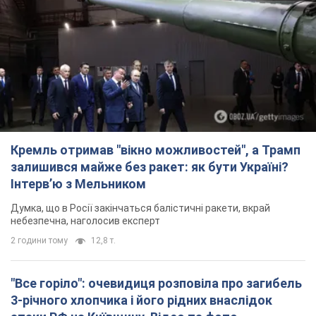
2 години тому
12,8 т.
"Все горіло": очевидиця розповіла про загибель
3-річного хлопчика і його рідних внаслідок
атаки РФ на Київщину. Відео та фото
Вічна пам'ять жертвам російського терору
2 години тому
2,4 т.
У Німеччині зафіксували дрони над базою, де
ремонтують системи Patriot – Tagesschau
Служба охорони зафіксувала шість прольотів БПЛА
2 години тому
1,9 т.