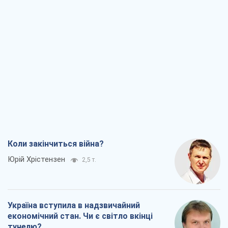
Україна вступила в надзвичайний
економічний стан. Чи є світло вкінці
тунелю?
Вадим Денисенко
2,0 т.
Чий буде Крим, той і переможе (NSJ), а
українських футбольних чиновників
можуть назвати вбивцями
Олександр Кірш
3,1 т.
Захід проспав загрозу: Росія може
перевірити НАТО війною
Леонід Невзлін
6,2 т.