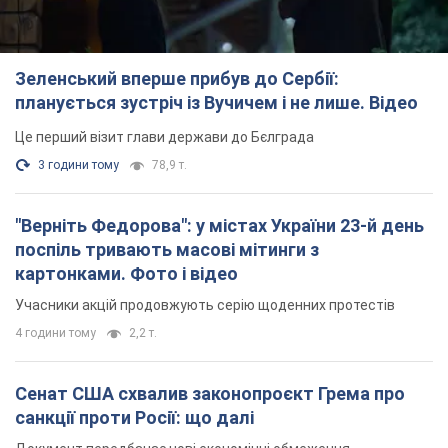
Зеленський вперше прибув до Сербії:
планується зустріч із Вучичем і не лише. Відео
Це перший візит глави держави до Бєлграда
3 години тому
78,9 т.
"Верніть Федорова": у містах України 23-й день
поспіль тривають масові мітинги з
картонками. Фото і відео
Учасники акцій продовжують серію щоденних протестів
4 години тому
2,2 т.
Сенат США схвалив законопроєкт Грема про
санкції проти Росії: що далі