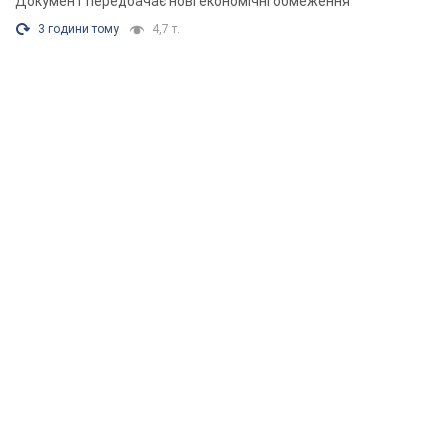
Документ передбачає нові економічні обмеження
3 години тому
4,7 т.