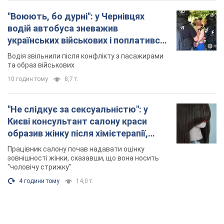
"Воюють, бо дурні": у Чернівцях
водій автобуса зневажив
українських військових і поплатився.
Відео
Водія звільнили після конфлікту з пасажирами
та образ військових
10 годин тому
8,7 т.
"Не слідкує за сексуальністю": у
Києві консультант салону краси
образив жінку після хімієтерапії,
розгорівся скандал. Фото
Працівник салону почав надавати оцінку
зовнішності жінки, сказавши, що вона носить
"чоловічу стрижку"
4 години тому
14,0 т.