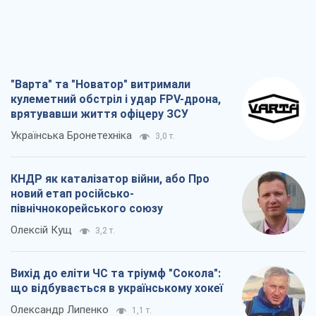
"Варта" та "Новатор" витримали
кулеметний обстріл і удар FPV-дрона,
врятувавши життя офіцеру ЗСУ
Українська Бронетехніка
3,0 т.
КНДР як каталізатор війни, або Про
новий етап російсько-
північнокорейського союзу
Олексій Кущ
3,2 т.
Вихід до еліти ЧС та тріумф "Сокола":
що відбувається в українському хокеї
Олександр Липенко
1,1 т.