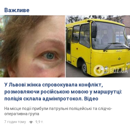
Важливе
У Львові жінка спровокувала конфлікт,
розмовляючи російською мовою у маршрутці:
поліція склала адмінпротокол. Відео
На місце події прибули патрульні поліцейські та слідчо-
оперативна група
7 годин тому
9,9 т.