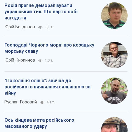
Росія прагне деморалізувати
український тил. Що варто собі
нагадати
Юрій Богданов
1,1 т.
Господарі Чорного моря: про козацьку
морську славу
Юрій Кирпичов
1,0 т.
"Покоління олів'є": звичка до
російського виявилася сильнішою за
війну
Руслан Горовий
4,1 т.
Ось кінцева мета російського
масованого удару