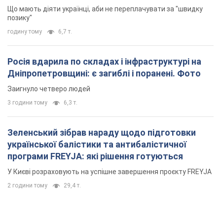
Що мають діяти українці, аби не переплачувати за "швидку
позику"
годину тому
6,7 т.
Росія вдарила по складах і інфраструктурі на
Дніпропетровщині: є загиблі і поранені. Фото
Заигнуло четверо людей
3 години тому
6,3 т.
Зеленський зібрав нараду щодо підготовки
української балістики та антибалістичної
програми FREYJA: які рішення готуються
У Києві розраховують на успішне завершення проєкту FREYJA
2 години тому
29,4 т.