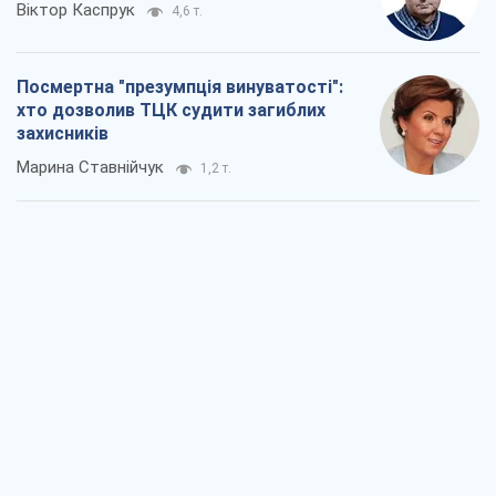
Віктор Каспрук
4,6 т.
Посмертна "презумпція винуватості":
хто дозволив ТЦК судити загиблих
захисників
Марина Ставнійчук
1,2 т.