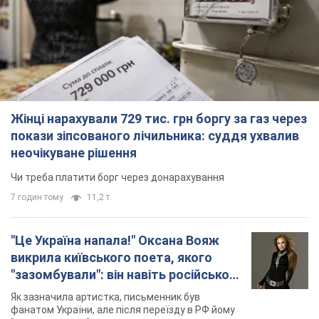
Жінці нарахували 729 тис. грн боргу за газ через
покази зіпсованого лічильника: суддя ухвалив
неочікуване рішення
Чи треба платити борг через донарахування
7 годин тому
11,2 т.
"Це Україна напала!" Оксана Вояж
викрила київського поета, якого
"зазомбували": він навіть російської
не знав, а тепер хоче геноциду
Як зазначила артистка, письменник був
українців
фанатом України, але після переїзду в РФ йому