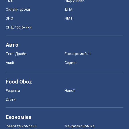
ГДЗ
Підручники
Онлайн уроки
ДПА
ЗНО
НМТ
СНД посібники
Авто
Тест Драйв
Електромобілі
Акції
Сервіс
Food Oboz
Рецепти
Напої
Дієти
Економіка
Ринки та компанії
Макроекономіка