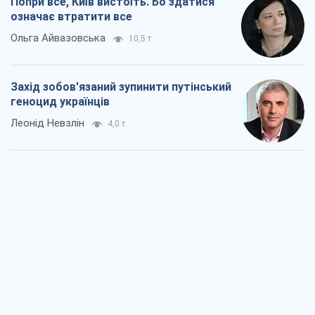
Заглянемо в зуби дарованому коневі:
прискіпливо – про допомогу Україні
Олександр Кірш
6,4 т.
Між жахливою війною і ще гіршим
миром на умовах агресора, або
Безвихідність – теж зброя Росії
Олексій Копитько
5,8 т.