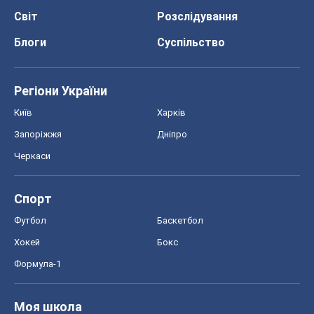
Спорт
Футбол
Баскетбол
Хокей
Бокс
Формула-1
Моя школа
ГДЗ
Підручники
Онлайн уроки
ДПА
ЗНО
НМТ
СНД посібники
Авто
Тест Драйв
Електромобілі
Акції
Сервіс