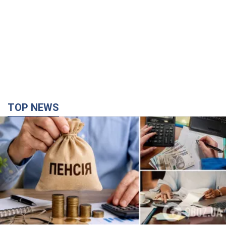
Українці "хакнули" Пенсійний фонд: виплати
масово підвищують через позови, але грошей
не вистачає
Як перераховують пенсії
годину тому
32,8 т.
Під атакою був НПЗ: у російському Ярославлі
прогриміла серія вибухів. Фото і відео
У промисловій зоні зафіксовано кілька осередків пожежі