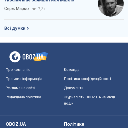
Правова інформація
Політика конфіденційності
Реклама на сайті
Документи
Редакційна політика
Журналісти OBOZ.UA на місці
подій
OBOZ.UA
Політика
Світ
Розслідування
Блоги
Суспільство
Регіони України
Київ
Харків
Запоріжжя
Дніпро
Черкаси