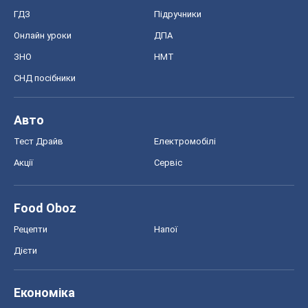
Food Oboz
Рецепти
Напої
Дієти
Економіка
Ринки та компанії
Макроекономіка
MedOboz
Новини медицини
MAMACLUB
Шоу
Афіша
Плітки
Краса
Мода