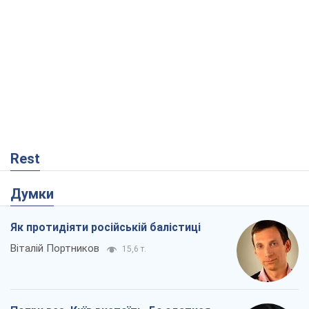
Думки
Як протидіяти російській балістиці
Віталій Портников
15,6 т.
Попри все, Київ вистоїть. Бо здатися
означає втратити все
Ольга Айвазовська
10,5 т.
Захід зобов'язаний зупинити путінський
геноцид українців
Леонід Невзлін
4,0 т.