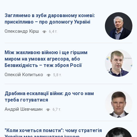
Драбина ескалації війни: до чого нам
треба готуватися
Андрій Шевчишин
6,7 т.
"Коли хочеться помсти": чому стратегія
України має залишатися іншою
Серж Марко
7,2 т.
Всі думки
Про компанію
Команда