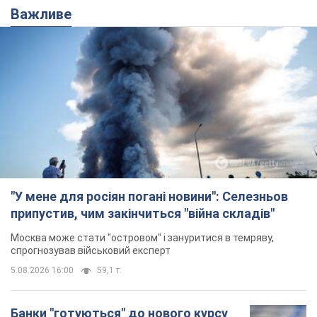
"У мене для росіян погані новини": Селезньов
припустив, чим закінчиться "війна складів"
Москва може стати "островом" і зануритися в темряву,
спрогнозував військовий експерт
5.08.2026 16:00
59,1 т.
Банки "готуються" до нового курсу
долара: українцям розповіли, чого
очікувати
Яким буде курс валюти в обмінниках
9 годин тому
114,0 т.
"Джипінг руйнує екосистеми, які
формувалися сотні років": у
Greenpeace забили на сполох
У високогір'ї розташовані альпійські та
субальпійські луки – рідкісні природні