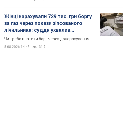
Жінці нарахували 729 тис. грн боргу
за газ через покази зіпсованого
лічильника: суддя ухвалив
неочікуване рішення
Чи треба платити борг через донарахування
8.08.2026 14:43
31,7 т.