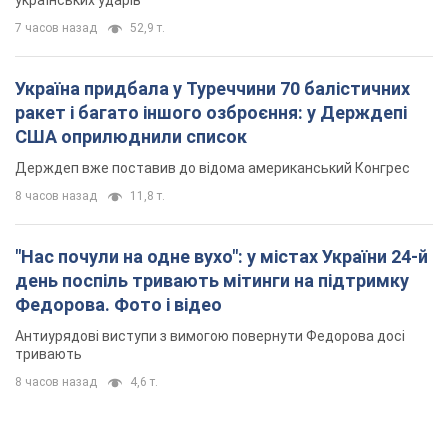
українських ударів
7 часов назад
52,9 т.
Україна придбала у Туреччини 70 балістичних
ракет і багато іншого озброєння: у Держдепі
США оприлюднили список
Держдеп вже поставив до відома американський Конгрес
8 часов назад
11,8 т.
"Нас почули на одне вухо": у містах України 24-й
день поспіль тривають мітинги на підтримку
Федорова. Фото і відео
Антиурядові виступи з вимогою повернути Федорова досі
тривають
8 часов назад
4,6 т.