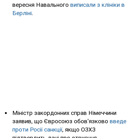
вересня Навального
виписали з клініки в
Берліні
.
Міністр закордонних справ Німеччини
заявив, що Євросоюз обов'язково
введе
проти Росії санкції
, якщо ОЗХЗ
підтвердить дані про отруєння