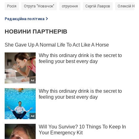
Росія
Отрута "Новачок"
отруєння
Сергій Лавров
Олексій На
Редакційна політика