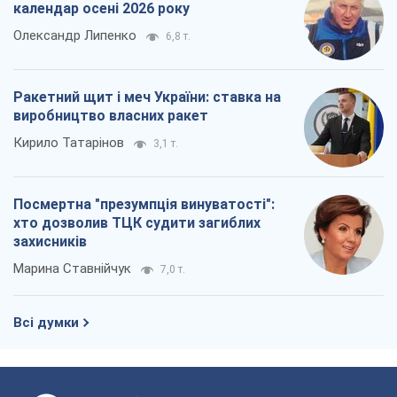
календар осені 2026 року
Олександр Липенко
6,8 т.
Ракетний щит і меч України: ставка на
виробництво власних ракет
Кирило Татарінов
3,1 т.
Посмертна "презумпція винуватості":
хто дозволив ТЦК судити загиблих
захисників
Марина Ставнійчук
7,0 т.
Всі думки