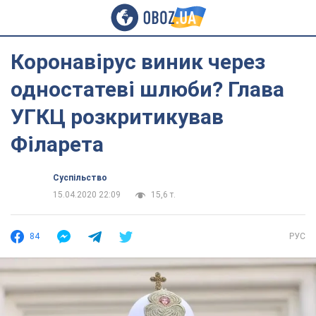
Коронавірус виник через
одностатеві шлюби? Глава
УГКЦ розкритикував
Філарета
Суспільство
15.04.2020 22:09
15,6 т.
84
РУС