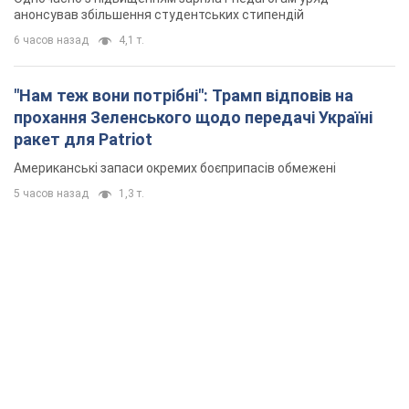
анонсував збільшення студентських стипендій
6 часов назад
4,1 т.
"Нам теж вони потрібні": Трамп відповів на
прохання Зеленського щодо передачі Україні
ракет для Patriot
Американські запаси окремих боєприпасів обмежені
5 часов назад
1,3 т.