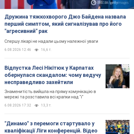
Дружина тяжкохворого Джо Байдена назвала
перший симптом, який сигналізував про його
"агресивний" рак
Спершу лікарі не надали цьому належної уваги
6.08.2026 12:46
16,6 т.
Відпустка Лесі Нікітюк у Карпатах
обернулася скандалом: чому ведучу
несправедливо захейтили
Знаменитість вийшла на пряму комунікацію в
мережі та розставила всі крапки над "і"
6.08.2026 17:32
13,3 т.
"Динамо" з перемоги стартувало у
кваліфікації Ліги конференцій. Відео