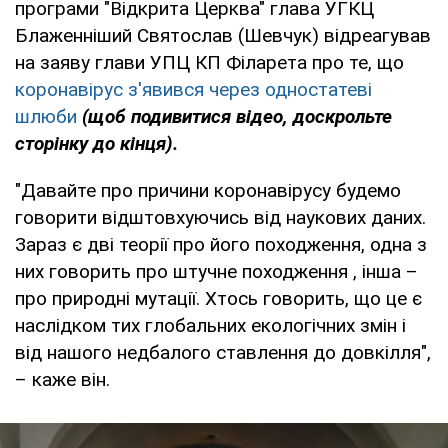
програми "Відкрита Церква" глава УГКЦ
Блаженніший Святослав (Шевчук) відреагував
на заяву глави УПЦ КП Філарета про те, що
коронавірус з'явився через одностатеві
шлюби
(щоб подивитися відео, доскрольте
сторінку до кінця).
"Давайте про причини коронавірусу будемо
говорити відштовхуючись від наукових даних.
Зараз є дві теорії про його походження, одна з
них говорить про штучне походження , інша –
про природні мутації. Хтось говорить, що це є
наслідком тих глобальних екологічних змін і
від нашого недбалого ставлення до довкілля",
– каже він.