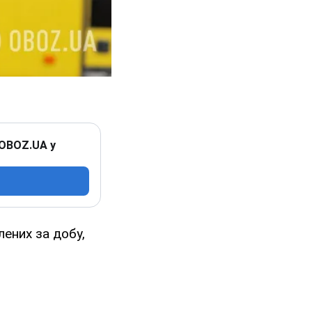
 OBOZ.UA у
лених за добу,