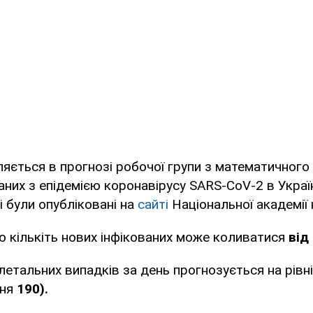
яється в прогнозі робочої групи з математичног
аних з епідемією коронавірусу SARS-CoV-2 в Україн
і були опубліковані на
сайті
Національної академії 
 кількіть нових інфікованих може коливатися
від
 летальних випадків за день прогнозується на рівн
ння
190).