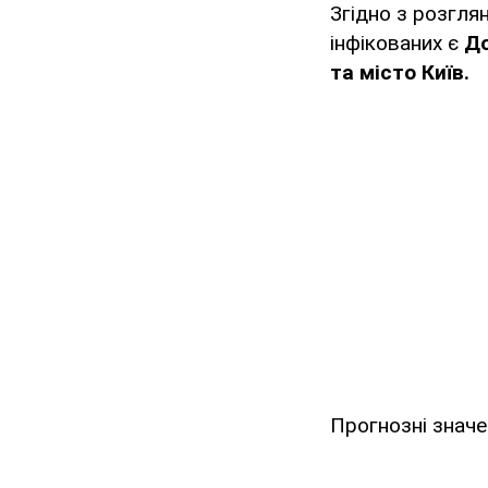
Згідно з розгля
інфікованих є
До
та місто Київ.
Прогнозні значен