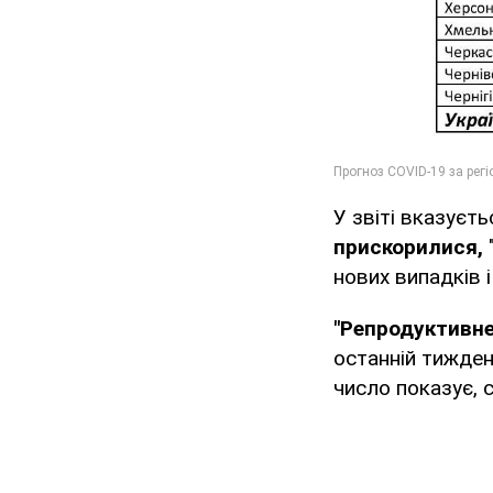
У звіті вказуєт
прискорилися,
нових випадків і
"Репродуктивн
останній тижден
число показує, 