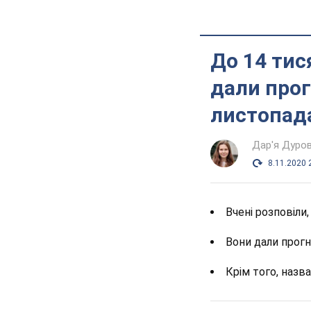
До 14 тися
дали про
листопад
Дар'я Дуро
8.11.2020 
Вчені розповіли
Вони дали прогн
Крім того, назв