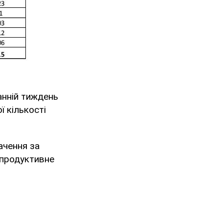
анній тиждень
 кількості
ачення за
епродуктивне