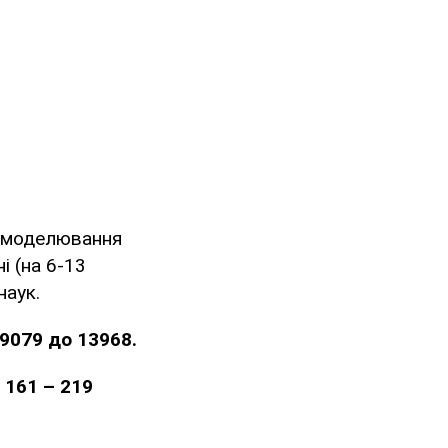
о моделювання
і (на 6-13
наук.
 9079 до 13968.
і
161 – 219