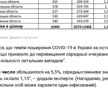
ься, що темпи поширення COVID-19 в Україні за ост
"що призвело до перевищення середньої очікуваної
 кількості летальних випадків".
е число
збільшилося на 5,5%, середньотижневе зн
ь склало 1,15", – додали експерти. (Нагадаємо, р
скільки осіб може заразити один інфікований).