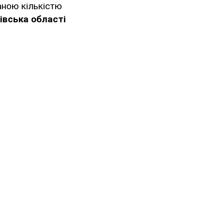
аною кількістю
івська області