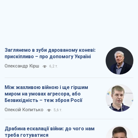
Заглянемо в зуби дарованому коневі:
прискіпливо – про допомогу Україні
Олександр Кірш
6,2 т.
Між жахливою війною і ще гіршим
миром на умовах агресора, або
Безвихідність – теж зброя Росії
Олексій Копитько
5,6 т.
Драбина ескалації війни: до чого нам
треба готуватися