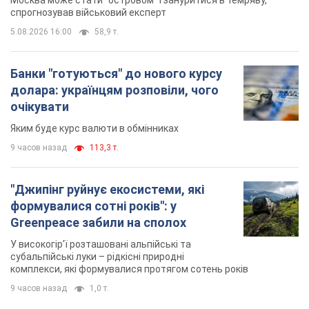
спрогнозував військовий експерт
5.08.2026 16:00
58,9 т.
Банки "готуються" до нового курсу
долара: українцям розповіли, чого
очікувати
Яким буде курс валюти в обмінниках
9 часов назад
113,3 т.
"Джипінг руйнує екосистеми, які
формувалися сотні років": у
Greenpeace забили на сполох
У високогір'ї розташовані альпійські та
субальпійські луки – рідкісні природні
комплекси, які формувалися протягом сотень років
9 часов назад
1,0 т.