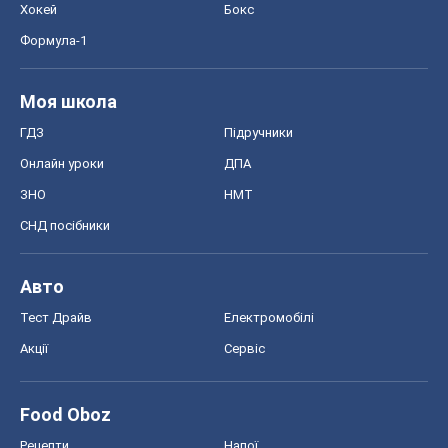
Хокей
Бокс
Формула-1
Моя школа
ГДЗ
Підручники
Онлайн уроки
ДПА
ЗНО
НМТ
СНД посібники
Авто
Тест Драйв
Електромобілі
Акції
Сервіс
Food Oboz
Рецепти
Напої