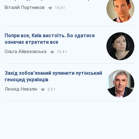
Віталій Портников
15,4 т.
Попри все, Київ вистоїть. Бо здатися
означає втратити все
Ольга Айвазовська
10,4 т.
Захід зобов'язаний зупинити путінський
геноцид українців
Леонід Невзлін
3,9 т.