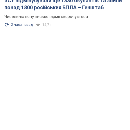
ЗСУ відмінусували ще 1330 окупантів та збили
понад 1800 російських БПЛА – Генштаб
Чисельність путінської армії скорочується
2 часа назад
15,7 т.