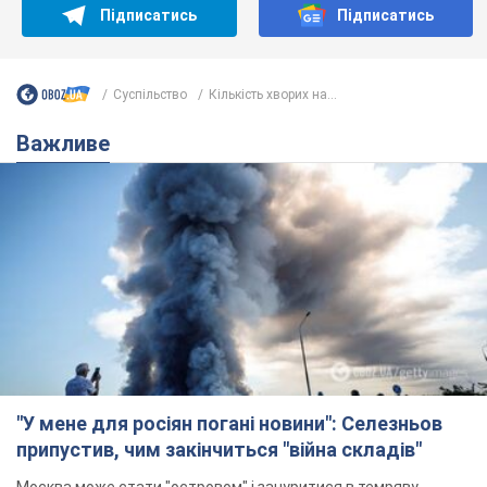
Підписатись
Підписатись
Суспільство
Кількість хворих на...
Важливе
"У мене для росіян погані новини": Селезньов
припустив, чим закінчиться "війна складів"
Москва може стати "островом" і зануритися в темряву,