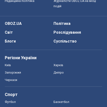
Редакційна політика
Журналісти OBOZ.UA на місці
подій
OBOZ.UA
Політика
Світ
Розслідування
Блоги
Суспільство
Регіони України
Київ
Харків
Запоріжжя
Дніпро
Черкаси
Спорт
Футбол
Баскетбол