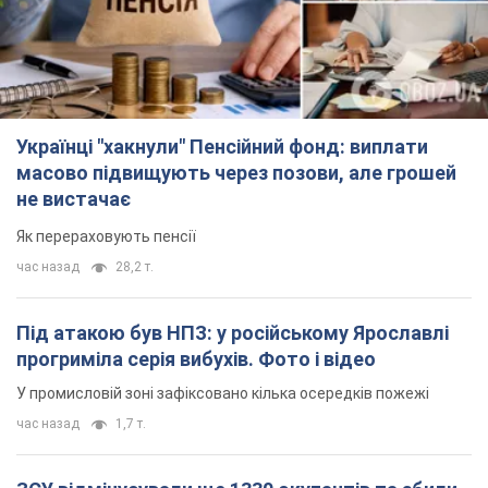
Українці "хакнули" Пенсійний фонд: виплати
масово підвищують через позови, але грошей
не вистачає
Як перераховують пенсії
час назад
28,2 т.
Під атакою був НПЗ: у російському Ярославлі
прогриміла серія вибухів. Фото і відео
У промисловій зоні зафіксовано кілька осередків пожежі
час назад
1,7 т.