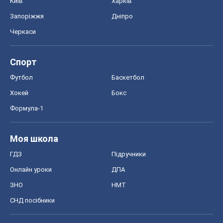
Київ
Харків
Запоріжжя
Дніпро
Черкаси
Спорт
Футбол
Баскетбол
Хокей
Бокс
Формула-1
Моя школа
ГДЗ
Підручники
Онлайн уроки
ДПА
ЗНО
НМТ
СНД посібники