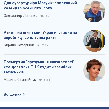
Два супертурніри Магучіх: спортивний
календар осені 2026 року
Олександр Липенко
6,0 т.
Ракетний щит і меч України: ставка на
виробництво власних ракет
Кирило Татарінов
2,8 т.
Посмертна "презумпція винуватості":
хто дозволив ТЦК судити загиблих
захисників
Марина Ставнійчук
6,5 т.
Всі думки