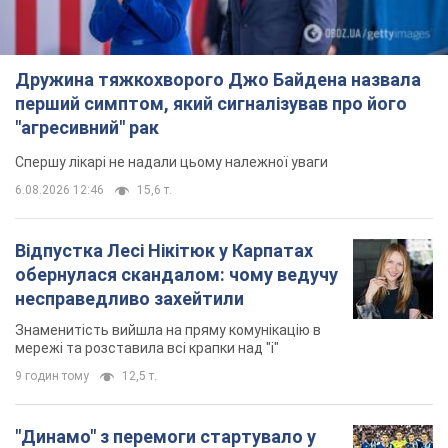
Дружина тяжкохворого Джо Байдена назвала
перший симптом, який сигналізував про його
"агресивний" рак
Спершу лікарі не надали цьому належної уваги
6.08.2026 12:46
15,6 т.
Відпустка Лесі Нікітюк у Карпатах
обернулася скандалом: чому ведучу
несправедливо захейтили
Знаменитість вийшла на пряму комунікацію в
мережі та розставила всі крапки над "і"
9 годин тому
12,5 т.
"Динамо" з перемоги стартувало у