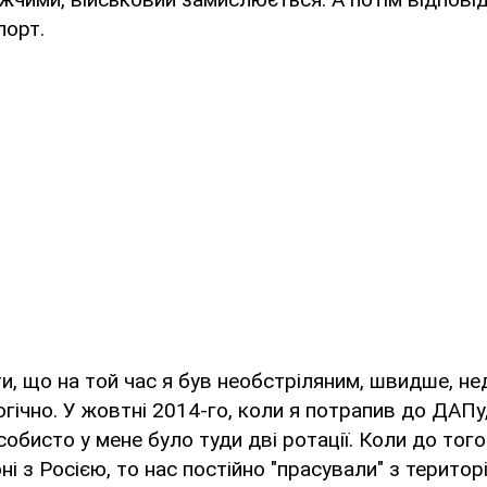
порт.
и, що на той час я був необстріляним, швидше, н
гічно. У жовтні 2014-го, коли я потрапив до ДАПу
Особисто у мене було туди дві ротації. Коли до то
і з Росією, то нас постійно "прасували" з територ