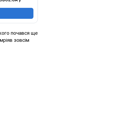
якого почався ще
 мріяв зовсім