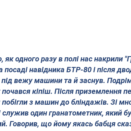
, як одного разу в полі нас накрили "
на посаді навідника БТР-80 і після дв
 під вежу машини та й заснув. Подрі
т почався кіпіш. Після приземлення п
 побігли з машин до бліндажів. Зі мн
і служив один гранатометник, який б
й. Говорив, що йому якась бабця ска