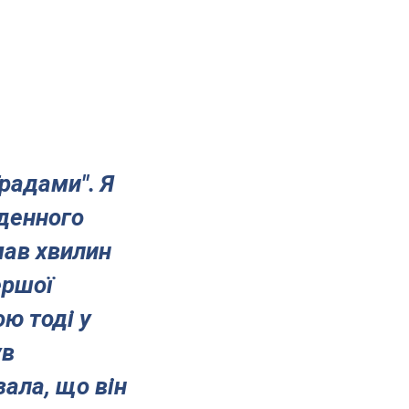
Градами". Я
оденного
мав хвилин
ершої
ою тоді у
ув
зала, що він