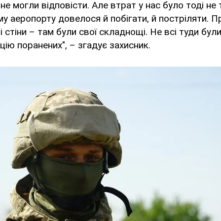
не могли відповісти. Але втрат у нас було тоді не 
у аеропорту довелося й побігати, й постріляти. П
 стіни – там були свої складнощі. Не всі туди були
цію поранених", – згадує захисник.