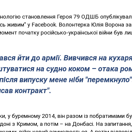
нологію становлення Героя 79 ОДШБ опублікували
сь живим" у Facebook. Волонтерка Юлія Ворона за
омент початку російсько-української війни був лиш
рався йти до армії. Вивчився на кухар
штуватися на судно коком – отака р
 після випуску мене ніби "перемкнуло".
исав контракт".
и, у буремному 2014, він разом із побратимами був
оні з Кримом, а потім – на Донбасі. На запитання, 
жчими, військовий замислюється. А потім відповід