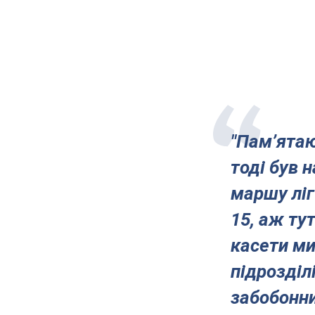
"Пам’ятаю
тоді був 
маршу ліг
15, аж ту
касети ми
підрозділ
забобонни