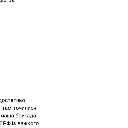
едостатньо
, там точилися
го наша бригада
ії РФ із важкого