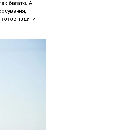
так багато. А
росування,
 готові їздити