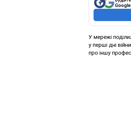
Google
У мережі поділи
у перші дні війн
про іншу професі