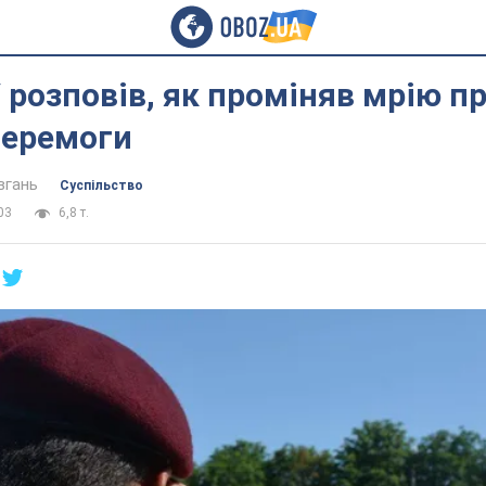
 розповів, як проміняв мрію п
перемоги
вгань
Суспільство
03
6,8 т.