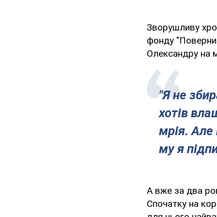
Зворушливу хро
фонду "Поверни
Олександру на м
"Я не зби
хотів вла
мрія. Але
му я підп
А вже за два рок
Спочатку на корд
для нього найва