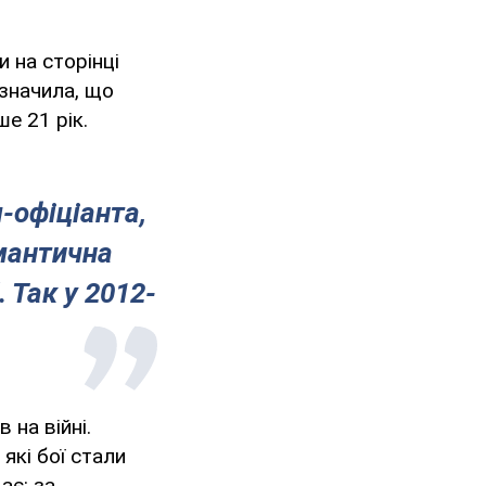
 на сторінці
значила, що
е 21 рік.
я-офіціанта,
омантична
 Так у 2012-
 на війні.
які бої стали
ає: за