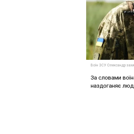
За словами воїна
наздоганяє люди