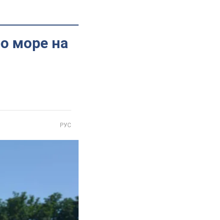
ро море на
РУС