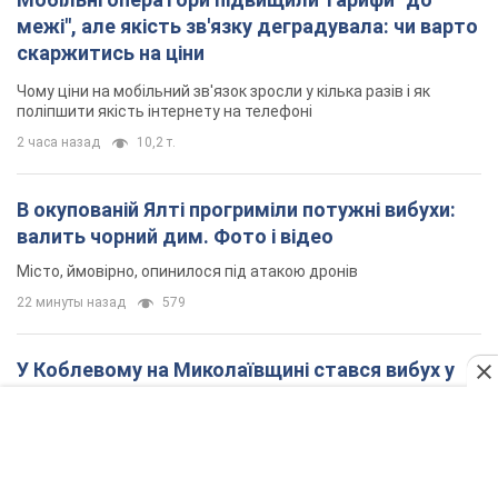
межі", але якість зв'язку деградувала: чи варто
скаржитись на ціни
Чому ціни на мобільний зв'язок зросли у кілька разів і як
поліпшити якість інтернету на телефоні
2 часа назад
10,2 т.
В окупованій Ялті прогриміли потужні вибухи:
валить чорний дим. Фото і відео
Місто, ймовірно, опинилося під атакою дронів
22 минуты назад
579
У Коблевому на Миколаївщині стався вибух у
морі: загинув чоловік, є постраждалі
Чоловік, ймовірно, підірвався на морській міні
час назад
2,1 т.