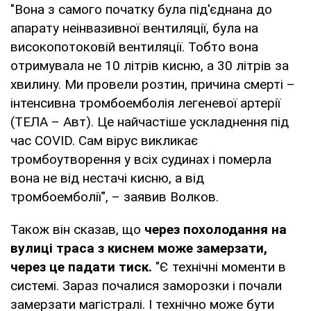
"Вона з самого початку була під'єднана до
апарату неінвазивної вентиляції, була на
високопотоковій вентиляції. Тобто вона
отримувала не 10 літрів кисню, а 30 літрів за
хвилину. Ми провели розтин, причина смерті –
інтенсивна тромбоемболія легеневої артерії
(ТЕЛА – Авт). Це найчастіше ускладнення під
час COVID. Сам вірус викликає
тромбоутворення у всіх судинах і померла
вона не від нестачі кисню, а від
тромбоемболії", – заявив Волков.
Також він сказав, що
через похолодання на
вулиці траса з киснем може замерзати,
через це падати тиск.
"Є технічні моменти в
системі. Зараз почалися заморозки і почали
замерзати магістралі. І технічно може бути