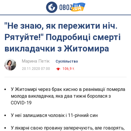
"Не знаю, як пережити ніч.
Рятуйте!" Подробиці смерті
викладачки з Житомира
Марина Петік
Суспільство
20.11.2020 07:00
106,9 т.
У Житомирі через брак кисню в реанімації померла
молода викладачка, яка два тижні боролася з
COVID-19
У неї залишився чоловік і 11-річний син
У лікарні свою провину заперечують, але говорять,