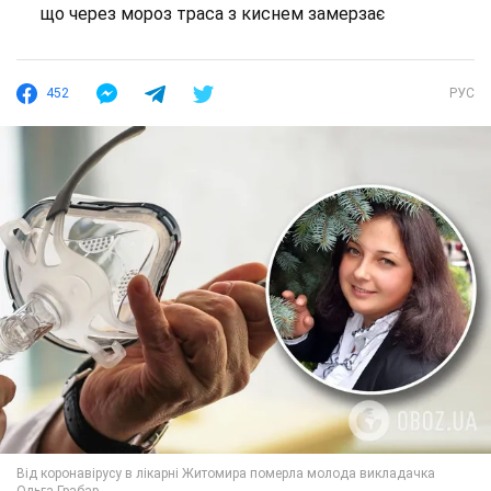
що через мороз траса з киснем замерзає
452
РУС