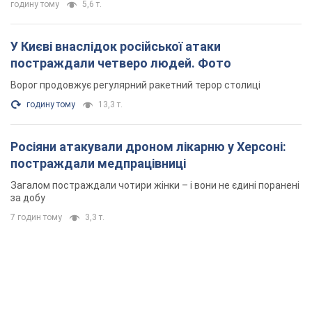
годину тому
5,6 т.
У Києві внаслідок російської атаки
постраждали четверо людей. Фото
Ворог продовжує регулярний ракетний терор столиці
годину тому
13,3 т.
Росіяни атакували дроном лікарню у Херсоні:
постраждали медпрацівниці
Загалом постраждали чотири жінки – і вони не єдині поранені
за добу
7 годин тому
3,3 т.