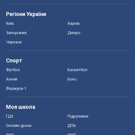
Регіони України
Київ
Харків
Запоріжжя
Дніпро
Черкаси
Спорт
Футбол
Баскетбол
Хокей
Бокс
Формула-1
Моя школа
ГДЗ
Підручники
Онлайн уроки
ДПА
ЗНО
НМТ