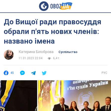
До Вищої ради правосуддя
обрали п'ять нових членів:
названо імена
Катерина Білоброва
Суспільство
11.01.2023 22:04
6,4 т.
45
РУС