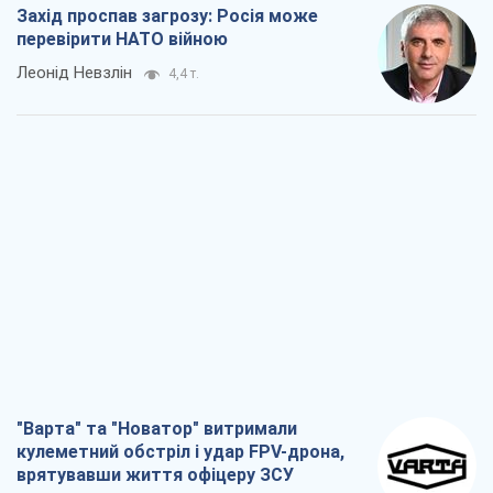
Захід проспав загрозу: Росія може
перевірити НАТО війною
Леонід Невзлін
4,4 т.
"Варта" та "Новатор" витримали
кулеметний обстріл і удар FPV-дрона,
врятувавши життя офіцеру ЗСУ