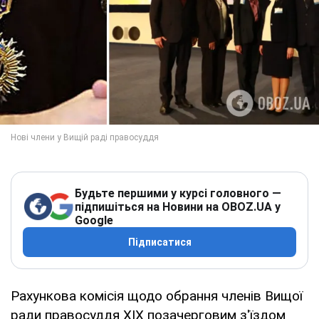
Будьте першими у курсі головного —
підпишіться на Новини на OBOZ.UA у
Google
Підписатися
Рахункова комісія щодо обрання членів Вищої
ради правосуддя ХІХ позачерговим з'їздом