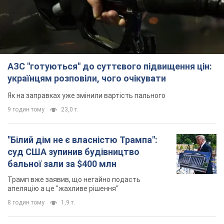
АЗС "готуються" до суттєвого підвищення цін:
українцям розповіли, чого очікувати
Як на заправках уже змінили вартість пального
9 годин тому
23,0 т.
"Білий дім не є власністю Трампа":
суд США зупинив будівництво
бальної зали за $400 млн
Трамп вже заявив, що негайно подасть
апеляцію а це "жахливе рішення"
8 годин тому
1,9 т.