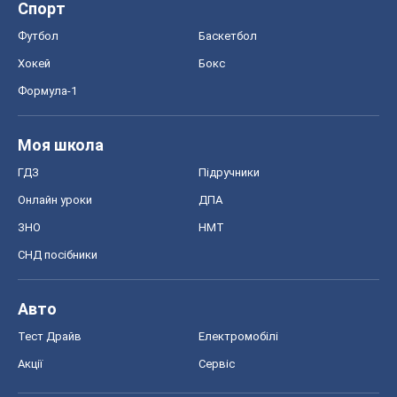
Спорт
Футбол
Баскетбол
Хокей
Бокс
Формула-1
Моя школа
ГДЗ
Підручники
Онлайн уроки
ДПА
ЗНО
НМТ
СНД посібники
Авто
Тест Драйв
Електромобілі
Акції
Сервіс