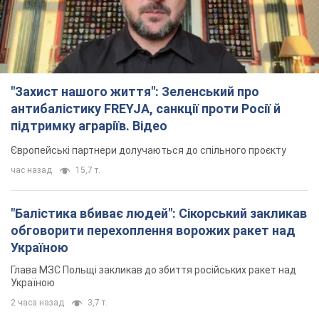
"Захист нашого життя": Зеленський про
антибалістику FREYJA, санкції проти Росії й
підтримку аграріїв. Відео
Європейські партнери долучаються до спільного проєкту
час назад
15,7 т.
"Балістика вбиває людей": Сікорський закликав
обговорити перехоплення ворожих ракет над
Україною
Глава МЗС Польщі закликав до збиття російських ракет над
Україною
2 часа назад
3,7 т.