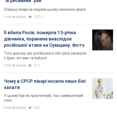
"агресивний" рак
Спершу лікарі не надали цьому належної уваги
9 часов назад
12,7 т.
Її вбила Росія: померла 13-річна
дівчинка, поранена внаслідок
російської атаки на Сумщину. Фото
Того дня під час російського обстрілу загинули
її брат, вітчим та бабуся
9 часов назад
9,7 т.
Чому в СРСР лікарі носили лише білі
халати
У цьому був як практичний, так і символічний
сенс
9 часов назад
4,4 т.