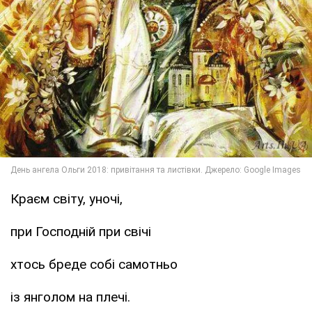
Краєм світу, уночі,
при Господній при свічі
хтось бреде собі самотньо
із янголом на плечі.