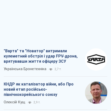
"Варта" та "Новатор" витримали
кулеметний обстріл і удар FPV-дрона,
врятувавши життя офіцеру ЗСУ
Українська Бронетехніка
2,7 т.
КНДР як каталізатор війни, або Про
новий етап російсько-
північнокорейського союзу
Олексій Кущ
2,9 т.