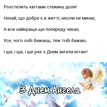
Розстелить квітами стежину доля!
Нехай, що добре є в житті, ніколи не минає,
А все найкраще ще попереду чекає,
Усе, чого собі бажаєш, теж тобі бажаю,
І ще, і ще, і ще раз з Днем ангела вітаю!