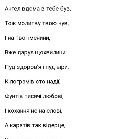
Ангел вдома в тебе був,
Тож молитву твою чув,
І на твої іменини,
Вже дарує щохвилини:
Пуд здоров’я і пуд віри,
Кілограмів сто надії,
Фунтів тисячі любові,
І кохання не на слові,
А каратів так відерце,