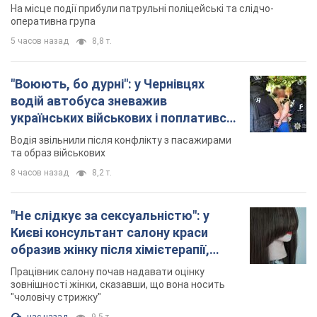
На місце події прибули патрульні поліцейські та слідчо-
оперативна група
5 часов назад
8,8 т.
"Воюють, бо дурні": у Чернівцях
водій автобуса зневажив
українських військових і поплатився.
Відео
Водія звільнили після конфлікту з пасажирами
та образ військових
8 часов назад
8,2 т.
"Не слідкує за сексуальністю": у
Києві консультант салону краси
образив жінку після хімієтерапії,
розгорівся скандал. Фото
Працівник салону почав надавати оцінку
зовнішності жінки, сказавши, що вона носить
"чоловічу стрижку"