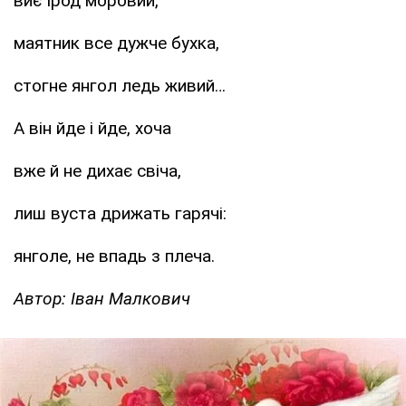
виє Ірод моровий,
маятник все дужче бухка,
стогне янгол ледь живий…
А він йде і йде, хоча
вже й не дихає свіча,
лиш вуста дрижать гарячі:
янголе, не впадь з плеча.
Автор: Іван Малкович