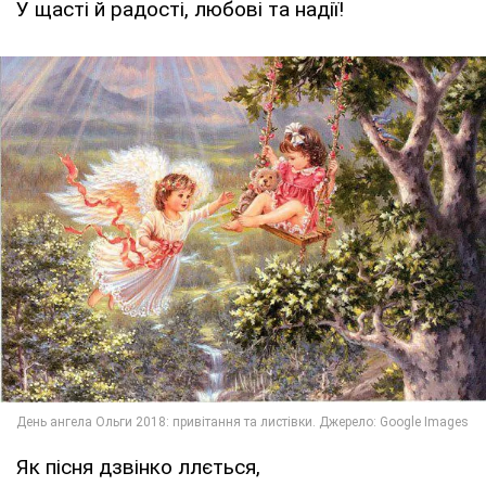
У щасті й радості, любові та надії!
Як пісня дзвінко ллється,