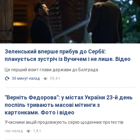
Зеленський вперше прибув до Сербії:
планується зустріч із Вучичем і не лише. Відео
Це перший візит глави держави до Бєлграда
30 минут назад
59,4 т.
"Верніть Федорова": у містах України 23-й день
поспіль тривають масові мітинги з
картонками. Фото і відео
Учасники акцій продовжують серію щоденних протестів
час назад
1,8 т.