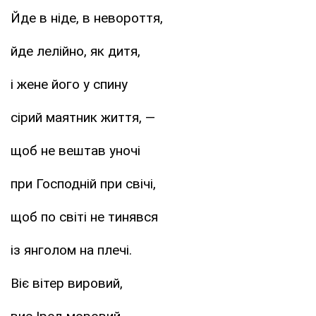
Йде в ніде, в невороття,
йде лелійно, як дитя,
і жене його у спину
сірий маятник життя, —
щоб не вештав уночі
при Господній при свічі,
щоб по світі не тинявся
із янголом на плечі.
Віє вітер вировий,