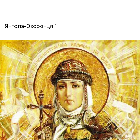
Янгола-Охоронця!"