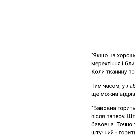
"Якщо на хорошо
мерехтіння і бл
Коли тканину поч
Тим часом, у лаб
ще можна відріз
"Бавовна горить 
після паперу. Ш
бавовна. Точно 
штучний - горит