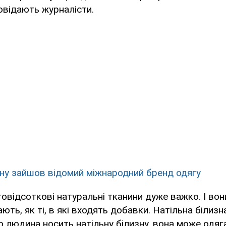
повідають журналісти.
їну зайшов відомий міжнародний бренд одягу
овідсоткові натуральні тканини дуже важко. І вони
ють, як ті, в які входять добавки. Натільна білизн
 людина носить натільну білизну, вона може одяг