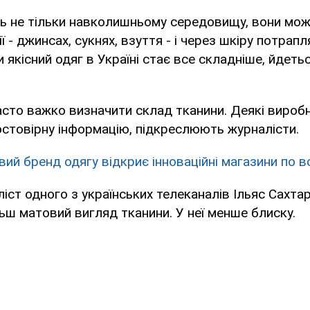
ь не тільки навколишньому середовищу, вони мож
ї - джинсах, сукнях, взуття - і через шкіру потрап
 якісний одяг в Україні стає все складніше, йдетьс
асто важко визначити склад тканини. Деякі вироб
остовірну інформацію, підкреслюють журналісти.
вий бренд одягу відкриє інноваційні магазини по в
ліст одного з українських телеканалів Ільяс Сахта
ьш матовий вигляд тканини. У неї менше блиску.