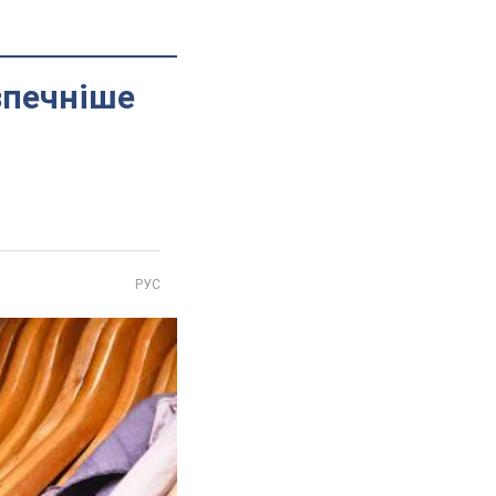
зпечніше
РУС