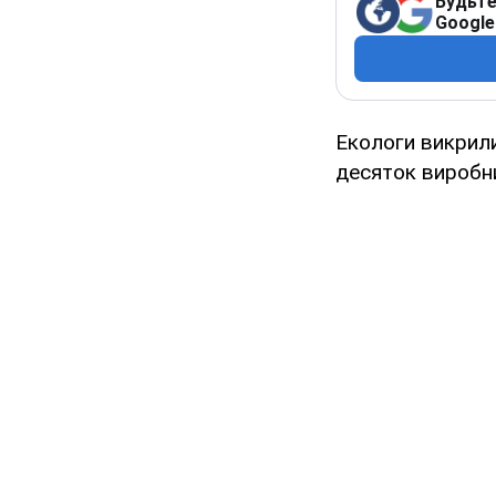
Будьте
Google
Екологи викрили
десяток виробни