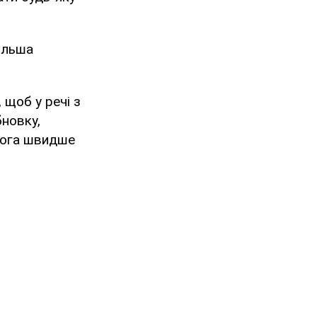
більша
 щоб у речі з
бновку,
омога швидше