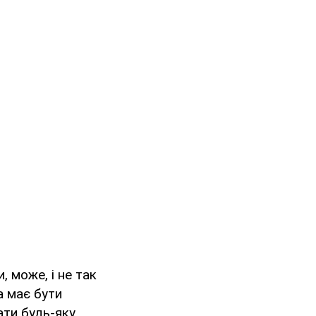
, може, і не так
а має бути
ати будь-яку