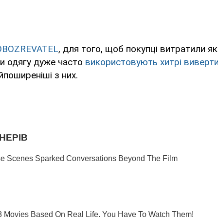
OBOZREVATEL
, для того, щоб покупці витратили я
ни одягу дуже часто
використовують хитрі виверти
йпоширеніші з них.