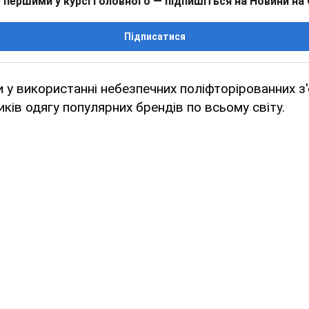
 першими у курсі головного — підпишіться на Новини на
Підписатися
 у використанні небезпечних поліфторірованних з'
ків одягу популярних брендів по всьому світу.