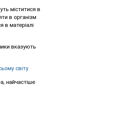
уть міститися в
ляти в організм
я в матеріалі
ники вказують
сьому світу
ра, найчастіше