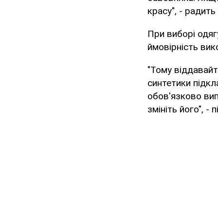
красу", - радить 
При виборі одяг
ймовірність вико
"Тому віддавайт
синтетики підкл
обов'язково вип
змініть його", -