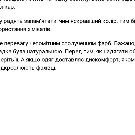
лікар.
у радять запам'ятати: чим яскравіший колір, тим 
ристання хімікатів.
е перевагу непомітним сполученням фарб. Бажано,
адка була натуральною. Перед тим, як надягати о
еріть її. А ​​якщо одяг доставляє дискомфорт, як
 підкреслюють фахівці.