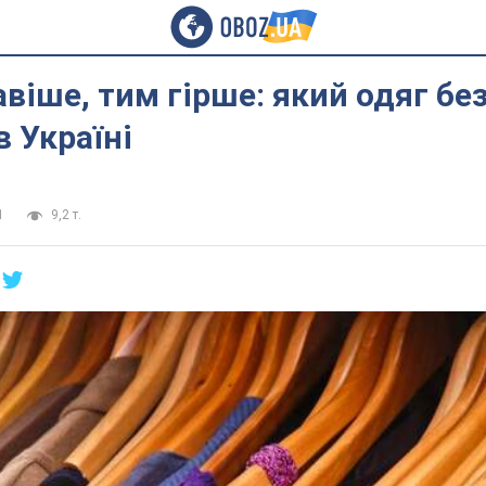
віше, тим гірше: який одяг бе
в Україні
1
9,2 т.