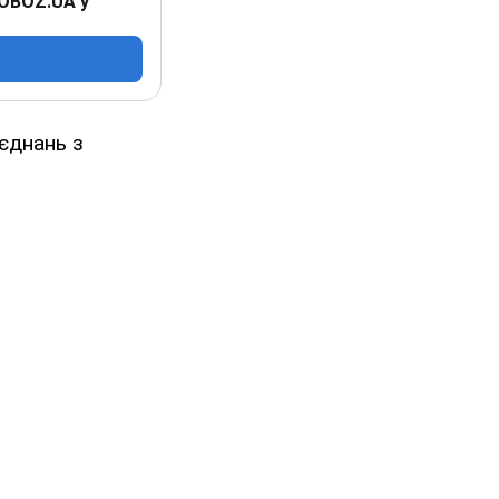
 OBOZ.UA у
єднань з