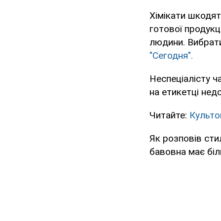
Хімікати шкодят
готової продукці
людини. Вибрати
"Сегодня".
Неспеціалісту ч
на етикетці нед
Читайте:
Культо
Як розповів сти
бавовна має біл