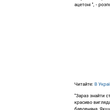
ацетоні ", - роз
Читайте:
В Укра
"Зараз знайти ст
красиво вигляда
бавовняна. Якщо