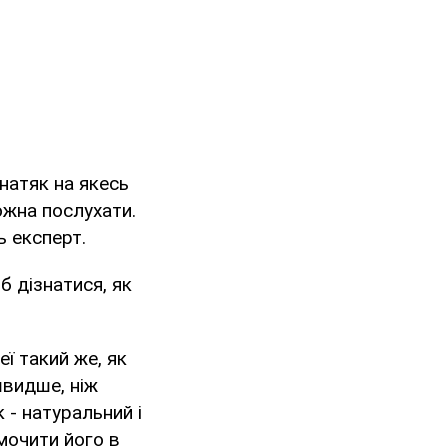
натяк на якесь
ожна послухати.
ь експерт.
б дізнатися, як
еї такий же, як
швидше, ніж
 - натуральний і
мочити його в