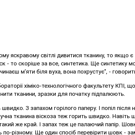
му яскравому світлі дивитися тканину, то якщо є 
иск - то скоріше за все, синтетика. Ще синтетику м
инаєш м'яти біля вуха, вона похрустує", - говорит
ораторії хіміко-технологічного факультету КПІ, що
нити тканини, зразки для початку підпалюють.
швидко. З запахом горілого паперу. І попіл після н
тучна тканина віскоза теж горить швидко. Навіть 
такий же край. І запах теж це палаючий папір. Шовк
ь по-різному. Ще один спосіб перевірити шовк - за