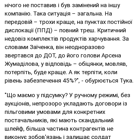
нічого не поставив і був замінений на іншу
компанію. Така ситуація – загальна. На
передовій – трохи краще, на пунктах постійної
дислокації (ППД) – повний треш. Критичний
недовіз комплектів продуктів харчування. За
словами Заїченка, він неодноразово
звертався до ДОТ, до його голови Арсена
Жумаділова, у відповідь – обіцянки, мовляв,
потерпіть, буде краще. А як терпіти, коли
рівень забезпечення 45%?", - обурюється Тука.
"Що маємо у підсумку? У ручному режимі, без
аукціонів, непрозоро укладають договори із
пільговими умовами для конкретних
постачальників, які мають скандальний
шлейф, більша частина контрагентів не
виконує зобов'язань і залишає солдат