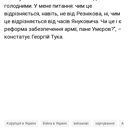
голодними. У мене питання: чим це
відрізняється, навіть, не від Резнікова, ні, чим
це відрізняється від часів Януковича. Чи це і є
реформа забезпечення армії, пане Умєров?", –
констатує Георгій Тука.
Корупція в Україні
Війна в Україні
військові
харчування
Арс