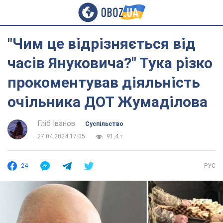
"Чим це відрізняється від
часів Януковича?" Тука різко
прокоментував діяльність
очільника ДОТ Жумаділова
Гліб Іванов
Суспільство
27.04.2024 17:05
91,4 т.
24
РУС