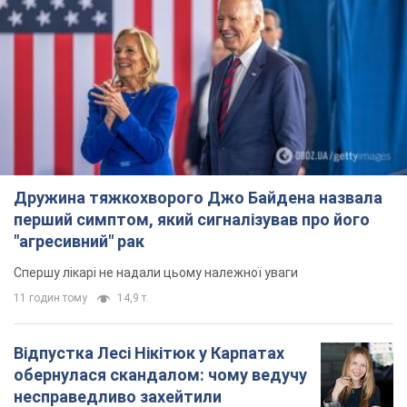
Дружина тяжкохворого Джо Байдена назвала
перший симптом, який сигналізував про його
"агресивний" рак
Спершу лікарі не надали цьому належної уваги
11 годин тому
14,9 т.
Відпустка Лесі Нікітюк у Карпатах
обернулася скандалом: чому ведучу
несправедливо захейтили