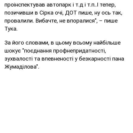
проінспектував автопарк і т.д і т.п..І тепер,
позичивши в Сірка очі, ДОТ пише, ну ось так,
провалили. Вибачте, не впоралися", – пише
Тука.
За його словами, в цьому всьому найбільше
шокує "поєднання профнепридатності,
зухвалості та впевненості у безкарності пана
Жумаділова".