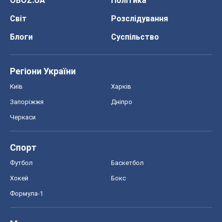
OBOZ.UA
Політика
Світ
Розслідування
Блоги
Суспільство
Регіони України
Київ
Харків
Запоріжжя
Дніпро
Черкаси
Спорт
Футбол
Баскетбол
Хокей
Бокс
Формула-1