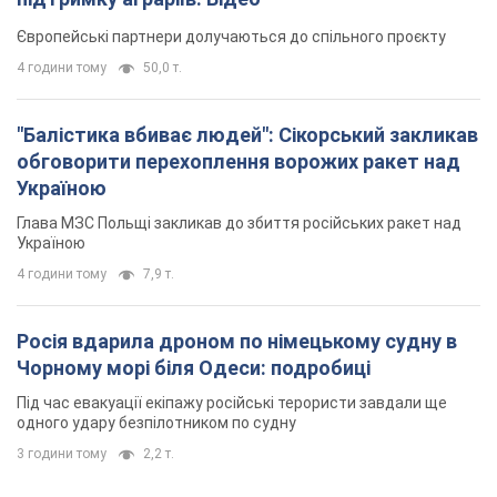
Європейські партнери долучаються до спільного проєкту
4 години тому
50,0 т.
"Балістика вбиває людей": Сікорський закликав
обговорити перехоплення ворожих ракет над
Україною
Глава МЗС Польщі закликав до збиття російських ракет над
Україною
4 години тому
7,9 т.
Росія вдарила дроном по німецькому судну в
Чорному морі біля Одеси: подробиці
Під час евакуації екіпажу російські терористи завдали ще
одного удару безпілотником по судну
3 години тому
2,2 т.