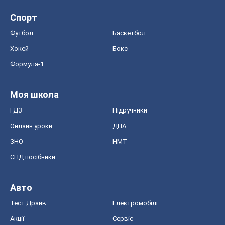
Спорт
Футбол
Баскетбол
Хокей
Бокс
Формула-1
Моя школа
ГДЗ
Підручники
Онлайн уроки
ДПА
ЗНО
НМТ
СНД посібники
Авто
Тест Драйв
Електромобілі
Акції
Сервіс