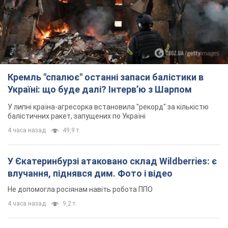
Кремль "спалює" останні запаси балістики в
Україні: що буде далі? Інтерв’ю з Шарпом
У липні країна-агресорка встановила "рекорд" за кількістю
балістичних ракет, запущених по Україні
4 часа назад
49,9 т.
У Єкатеринбурзі атаковано склад Wildberries: є
влучання, піднявся дим. Фото і відео
Не допомогла росіянам навіть робота ППО
4 часа назад
9,2 т.