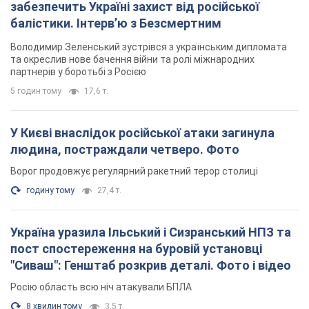
забезпечить Україні захист від російської
балістики. Інтерв’ю з Безсмертним
Володимир Зеленський зустрівся з українським дипломата
та окреслив нове бачення війни та ролі міжнародних
партнерів у боротьбі з Росією
5 годин тому
17,6 т.
У Києві внаслідок російської атаки загинула
людина, постраждали четверо. Фото
Ворог продовжує регулярний ракетний терор столиці
годину тому
27,4 т.
Україна уразила Ільський і Сизранський НПЗ та
пост спостереження на буровій установці
"Сиваш": Генштаб розкрив деталі. Фото і відео
Росію область всю ніч атакували БПЛА
8 хвилин тому
3,5 т.