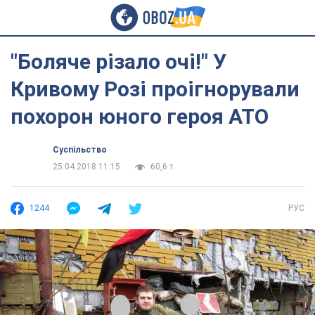
"Боляче різало очі!" У
Кривому Розі проігнорували
похорон юного героя АТО
Суспільство
25.04.2018 11:15
60,6 т.
1244
РУС