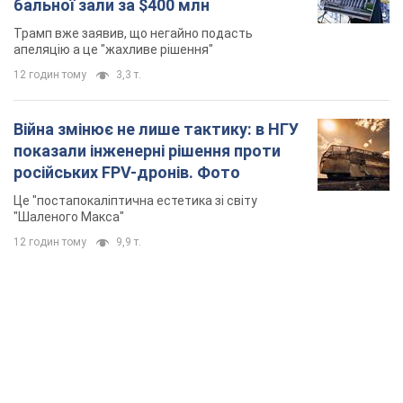
бальної зали за $400 млн
Трамп вже заявив, що негайно подасть
апеляцію а це "жахливе рішення"
12 годин тому
3,3 т.
Війна змінює не лише тактику: в НГУ
показали інженерні рішення проти
російських FPV-дронів. Фото
Це "постапокаліптична естетика зі світу
"Шаленого Макса"
12 годин тому
9,9 т.