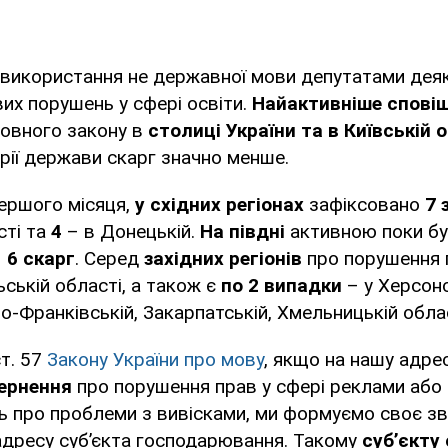
 використання не державної мови депутатами дея
их порушень у сфері освіти.
Найактивніше спов
овного закону в
столиці України та в Київській 
рії держави скарг значно менше.
ершого місяця,
у східних регіонах
зафіксовано
7 
сті та
4
– в Донецькій.
На півдні
активною поки б
–
6 скарг
. Серед
західних регіонів
про порушення
ьській області, а також є
по 2 випадки
– у Херсонс
но-Франківській, Закарпатській, Хмельницькій обла
ст. 57
Закону України про мову
, якщо на нашу адре
ернення
про порушення прав у сфері реклами або
 про проблеми з вивісками, ми формуємо своє зв
адресу суб’єкта господарювання. Такому
суб’єкту