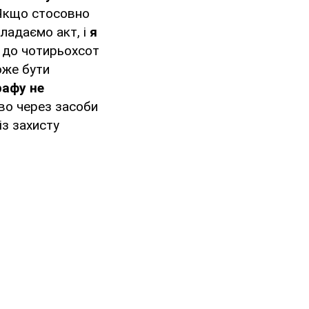
 Якщо стосовно
кладаємо акт, і
я
т до чотирьохсот
оже бути
рафу не
ово через засоби
із захисту