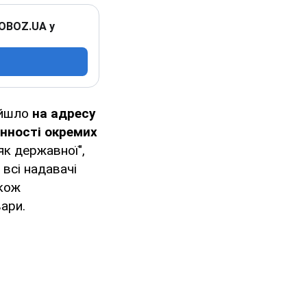
 OBOZ.UA у
ійшло
на адресу
нності окремих
як державної",
 всі надавачі
акож
ари.