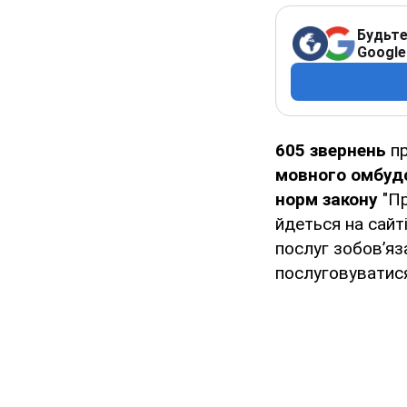
Будьте
Google
605 звернень
пр
мовного омбуд
норм закону
"Пр
йдеться на сайт
послуг зобов’яз
послуговуватися