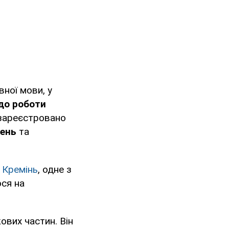
ної мови, у
до роботи
 зареєстровано
шень
та
 Кремінь
, одне з
ося на
ових частин. Він