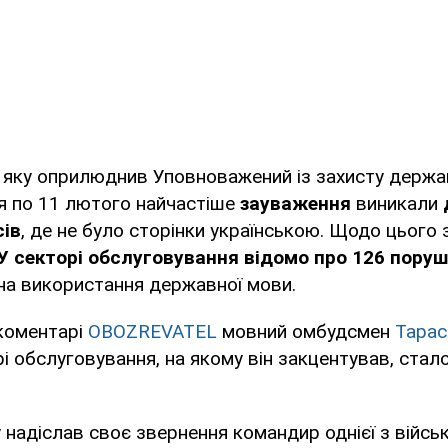
 яку оприлюднив Уповноважений із захисту держав
чня по 11 лютого найчастіше
зауваження
виникали
сів
, де не було сторінки українською. Щодо цього
У секторі обслуговування відомо про 126 пору
на використання державної мови.
 коментарі
OBOZREVATEL
мовний омбудсмен
Тарас
і обслуговування, на якому він закцентував, стал
 надіслав своє звернення командир однієї з військ