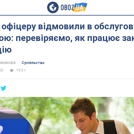
офіцеру відмовили в обслугов
ою: перевіряємо, як працює за
цію
ланжова
Суспільство
00
19,5 т.