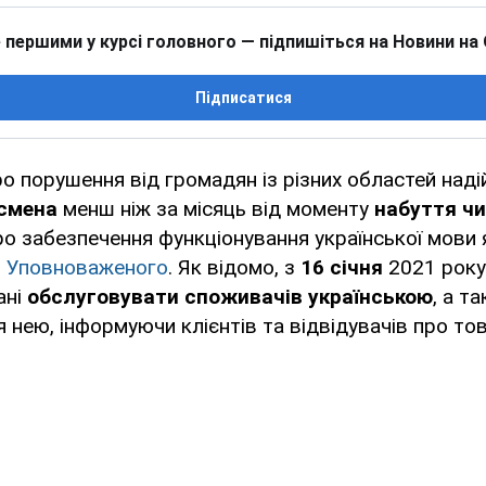
 першими у курсі головного — підпишіться на Новини на
Підписатися
о порушення від громадян із різних областей над
смена
менш ніж за місяць від моменту
набуття чи
о забезпечення функціонування української мови 
і
Уповноваженого
. Як відомо, з
16 січня
2021 року
ані
обслуговувати споживачів українською
, а т
 нею, інформуючи клієнтів та відвідувачів про тов