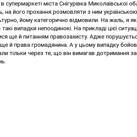
в супермаркеті міста Снігурівка Миколаївської обл
, на його прохання розмовляти з ним українською,
ьтурно, йому категорично відмовили. На жаль, я 
акі випадки непоодинокі. На прикладі цієї ситуаці
ися ще й питанням правозахисту. Адже порушуєтьс
 ще й права громадянина. А у цьому випадку бойов
ли тільки через те, що він вимагав дотримання за
ь.