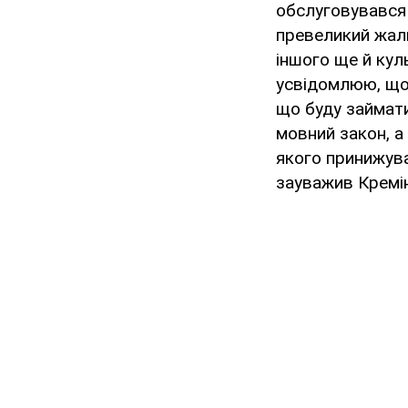
обслуговувався 
превеликий жаль
іншого ще й кул
усвідомлюю, що т
що буду займат
мовний закон, а
якого принижува
зауважив Кремін