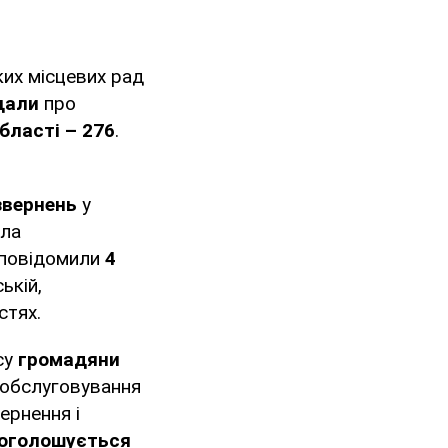
ких місцевих рад
іщали
про
області – 276
.
звернень
у
ула
 повідомили
4
ькій,
стях.
су
громадяни
 обслуговування
ернення і
 оголошується