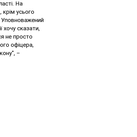
асті. На
 крім усього
як Уповноважений
ї хочу сказати,
я не просто
ого офіцера,
кону", –