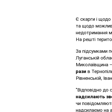
Є скарги і щодо
та щодо можлив
недотримання м
На решті терито
За підсумками п
Луганській обла
Миколаївщина 
рази
в Тернопіл
Рівненській, Іва
"Відповідно до 
надсилають зв
чи повідомляють
надсилаємо на 