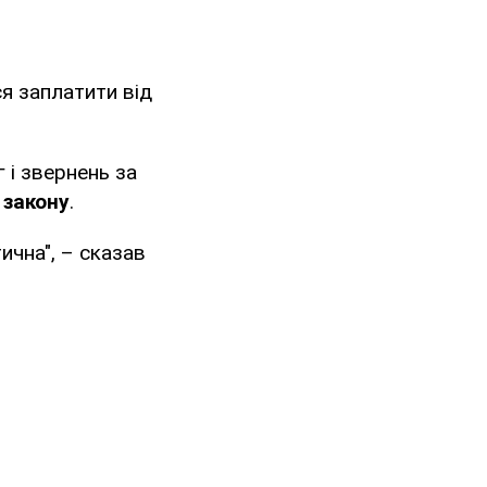
я заплатити від
г і звернень за
 закону
.
ична", – сказав