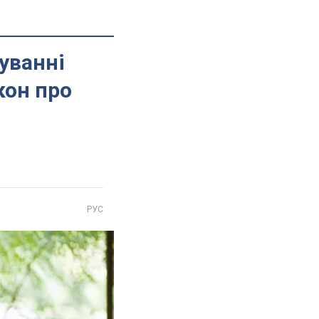
уванні
кон про
РУС