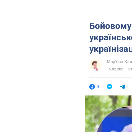
Бойовому 
українськ
україніза
Мар'яна Ка
15.02.2021 12:
8