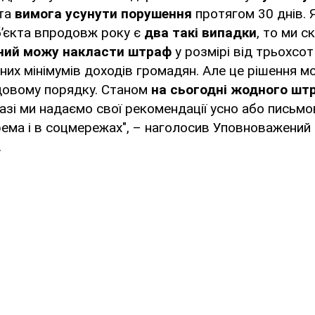
та
вимога усунути порушення
протягом 30 днів.
б’єкта впродовж року є
два такі випадки
, то ми с
ний можу накласти штраф
у розмірі від трьохсо
их мінімумів доходів громадян. Але це рішення м
довому порядку. Станом
на сьогодні жодного шт
разі ми надаємо свої рекомендації усно або письм
крема і в соцмережах", – наголосив Уповноважений 
.