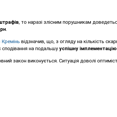
 штрафів
, то наразі злісним порушникам доведетьс
грн
.
 Кремінь
відзначив, що, з огляду на кількість скар
є сподівання на подальшу
успішну імплементацію
вний закон виконується. Ситуація доволі оптиміст