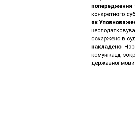
попередження
конкретного су
як Уповноваже
неоподатковуван
оскаржено в су
накладено
. На
комунікації, зо
державної мови