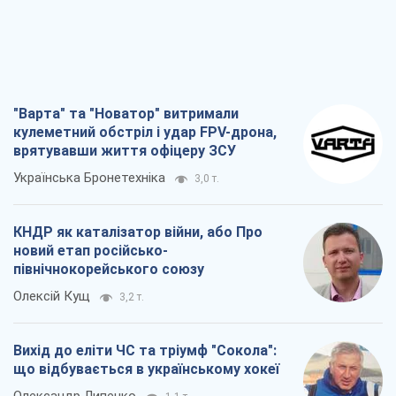
"Варта" та "Новатор" витримали
кулеметний обстріл і удар FPV-дрона,
врятувавши життя офіцеру ЗСУ
Українська Бронетехніка
3,0 т.
КНДР як каталізатор війни, або Про
новий етап російсько-
північнокорейського союзу
Олексій Кущ
3,2 т.
Вихід до еліти ЧС та тріумф "Сокола":
що відбувається в українському хокеї
Олександр Липенко