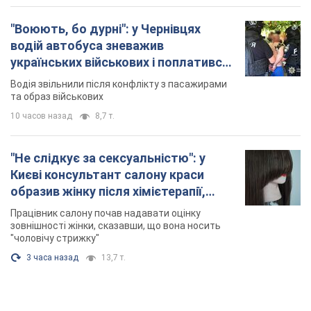
"Воюють, бо дурні": у Чернівцях
водій автобуса зневажив
українських військових і поплатився.
Відео
Водія звільнили після конфлікту з пасажирами
та образ військових
10 часов назад
8,7 т.
"Не слідкує за сексуальністю": у
Києві консультант салону краси
образив жінку після хімієтерапії,
розгорівся скандал. Фото
Працівник салону почав надавати оцінку
зовнішності жінки, сказавши, що вона носить
"чоловічу стрижку"
3 часа назад
13,7 т.