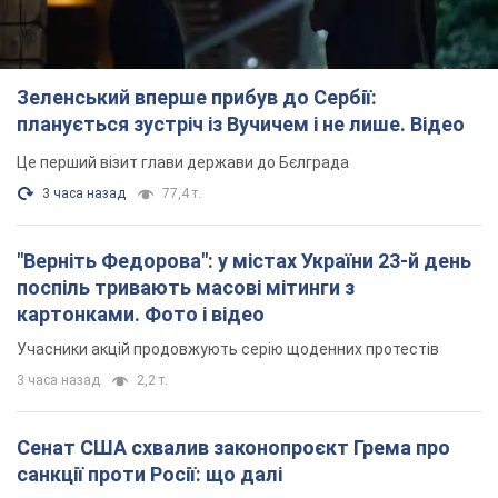
Зеленський вперше прибув до Сербії:
планується зустріч із Вучичем і не лише. Відео
Це перший візит глави держави до Бєлграда
3 часа назад
77,4 т.
"Верніть Федорова": у містах України 23-й день
поспіль тривають масові мітинги з
картонками. Фото і відео
Учасники акцій продовжують серію щоденних протестів
3 часа назад
2,2 т.
Сенат США схвалив законопроєкт Грема про
санкції проти Росії: що далі