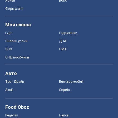
Хокей
Бокс
Формула-1
Моя школа
ГДЗ
Підручники
Онлайн уроки
ДПА
ЗНО
НМТ
СНД посібники
Авто
Тест Драйв
Електромобілі
Акції
Сервіс
Food Oboz
Рецепти
Напої