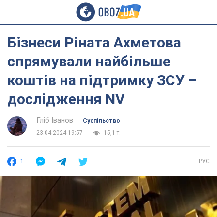
Бізнеси Ріната Ахметова
спрямували найбільше
коштів на підтримку ЗСУ –
дослідження NV
Гліб Іванов
Суспільство
23.04.2024 19:57
15,1 т.
1
РУС