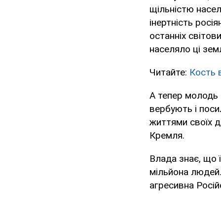
щільністю насел
інертність росі
останніх світов
населяло ці земл
Читайте:
Кость 
А тепер молодь 
вербують і поси
життями своїх д
Кремля.
Влада знає, що 
мільйона людей.
агресивна Росій