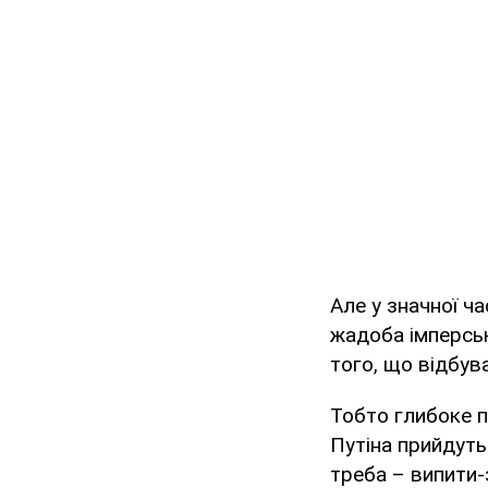
Але у значної ч
жадоба імперськ
того, що відбува
Тобто глибоке п
Путіна прийдуть
треба – випити-