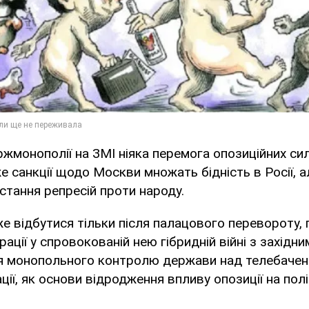
ержмонополії на ЗМІ ніяка перемога опозиційних си
 санкції щодо Москви множать бідність в Росії, 
тання репресій проти народу.
е відбутися тільки після палацового перевороту, 
ації у спровокованій нею гібридній війні з західн
ня монопольного контролю держави над телебачен
ції, як основи відродження впливу опозиції на полі