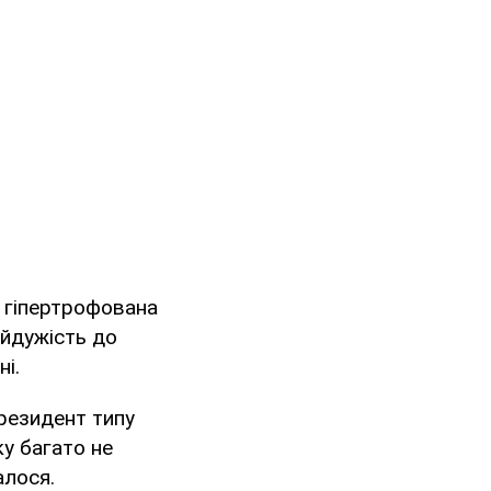
и гіпертрофована
айдужість до
ні.
президент типу
ку багато не
алося.