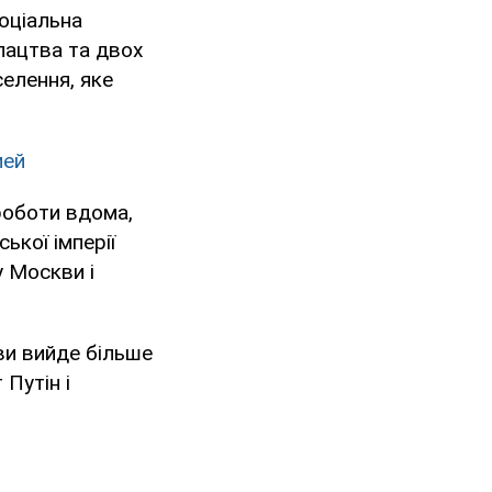
оціальна
іпацтва та двох
селення, яке
ией
 роботи вдома,
ької імперії
у Москви і
кви вийде більше
 Путін і