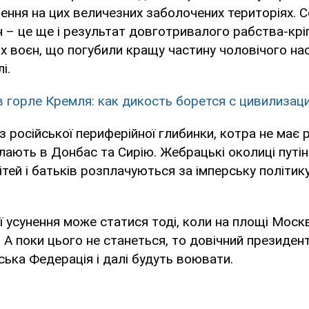
ення на цих величезних заболочених територіях. С
ян – це ще і результат довготривалого рабства-кр
их воєн, що погубили кращу частину чоловічого на
і.
в горле Кремля: как дикость борется с цивилизац
з російської периферійної глибинки, котра не має
лають в Донбас та Сирію. Жебрацькі околиці путінс
ітей і батьків розплачуються за імперську політик
її усунення може статися тоді, коли на площі Мос
 А поки цього не станеться, то довічний президент
ська Федерація і далі будуть воювати.