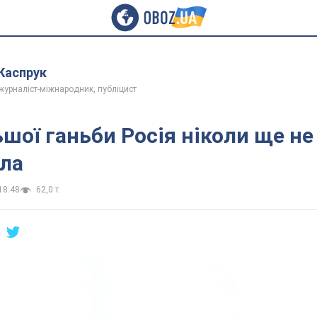
 Каспрук
 журналіст-міжнародник, публіцист
ьшої ганьби Росія ніколи ще не
ла
18:48
62,0 т.