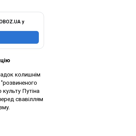
 OBOZ.UA у
ацію
падок колишнім
 "розвиненого
о культу Путіна
 перед свавіллям
зму.