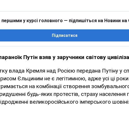
 першими у курсі головного — підпишіться на Новини на
Підписатися
араноїк Путін взяв у заручники світову цивіліз
тку влада Кремля над Росією передана Путіну у с
исом Єльциним не є легітимною, адже усі ці роки
 тримається на комбінації створення зомбувальног
ридушенні будь-яких протестів, страху населення
 відродженні великоросійського імперського шовіні