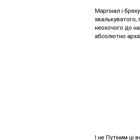
Маргінал і бреху
хвалькуватого, 
неохочого до на
абсолютно арха
І не Путіним ці