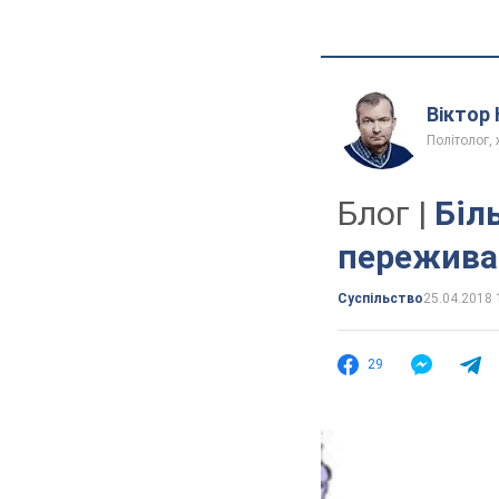
Віктор
Політолог,
Блог |
Біл
пережива
Суспільство
25.04.2018 
29