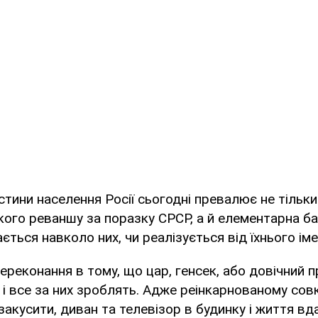
астини населення Росії сьогодні превалює не тільк
ого реваншу за поразку СРСР, а й елементарна б
ється навколо них, чи реалізується від їхнього іме
ереконання в тому, що цар, генсек, або довічний 
 і все за них зроблять. Адже реінкарнованому сов
закусити, диван та телевізор в будинку і життя вд