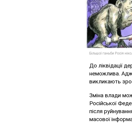
До ліквідації д
неможлива. Адже
викликають зрос
Зміна влади мож
Російської Федер
після руйнуван
масової інформа