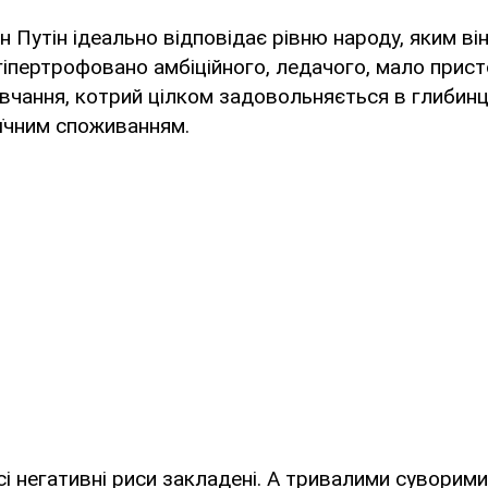
н Путін ідеально відповідає рівню народу, яким ві
гіпертрофовано амбіційного, ледачого, мало прист
вчання, котрий цілком задовольняється в глибин
їчним споживанням.
 всі негативні риси закладені. А тривалими суворим