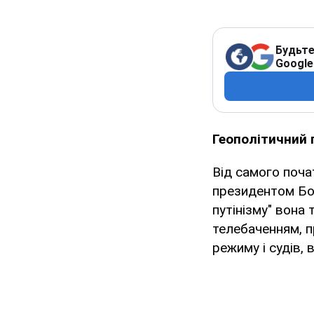
Будьте
Google
Геополітичний п
Від самого поча
президентом Бор
путінізму" вона
телебаченням, п
режиму і судів,