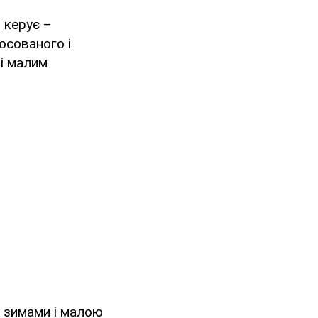
н керує –
осованого і
ці малим
и зимами і малою