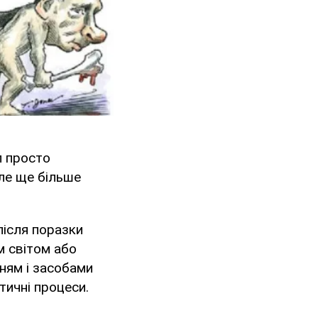
л просто
але ще більше
після поразки
им світом або
ням і засобами
тичні процеси.