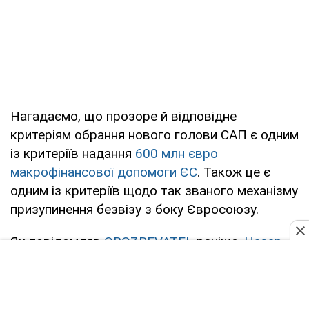
Нагадаємо, що прозоре й відповідне
критеріям обрання нового голови САП є одним
із критеріїв надання
600 млн євро
макрофінансової допомоги ЄС
. Також це є
одним із критеріїв щодо так званого механізму
призупинення безвізу з боку Євросоюзу.
Як повідомляв
OBOZREVATEL
раніше,
Назар
Холодницький звільнився
з посади керівника
Спеціалізованої антикорупційної прокуратури
України 21 серпня.