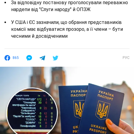
За відповідну постанову проголосували переважно
нардепи від "Слуги народу" й ОПЗЖ
У США і ЄС зазначили, що обрання представників
комісії має відбуватися прозоро, а її члени – бути
чесними й досвідченими
865
РУС