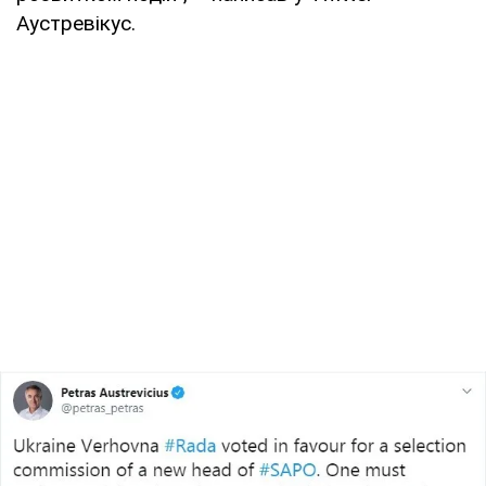
Аустревікус.