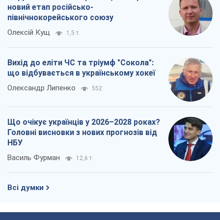
Що очікує українців у 2026–2028 роках?
Головні висновки з нових прогнозів від
НБУ
Василь Фурман
12,6 т.
Всі думки
Про компанію
Команда
Правова інформація
Політика конфіденційності
Реклама на сайті
Документи
Редакційна політика
Журналісти OBOZ.UA на місці
подій