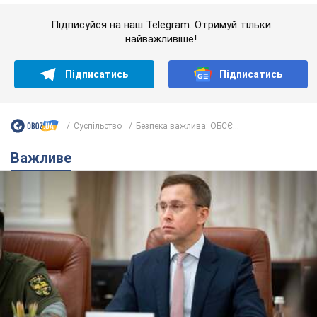
Важливе
З 1 вересня українським вчителям підвищать
зарплати: Корецький розкрив деталі
Одночасно з підвищенням зарплат педагогам уряд
анонсував збільшення студентських стипендій
7.08.2026 00:29
12,2 т.
Скільки балістичних ракет