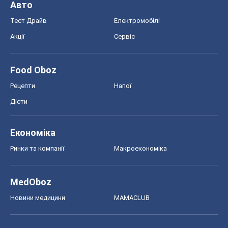
Дієти
Економіка
Ринки та компанії
Макроекономіка
MedOboz
Новини медицини
MAMACLUB
Шоу
Афіша
Плітки
Краса
Мода
Жіночий журнал