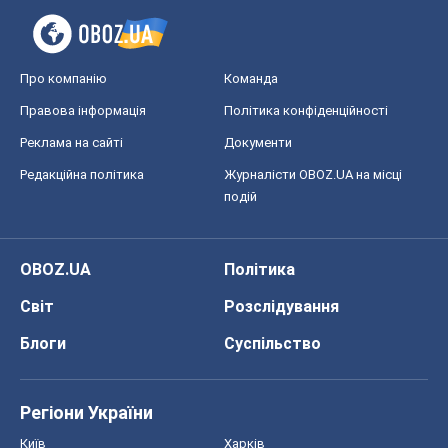
OBOZ.UA
Політика
Світ
Розслідування
Блоги
Суспільство
Регіони України
Київ
Харків
Запоріжжя
Дніпро
Черкаси
Спорт
Футбол
Баскетбол
Хокей
Бокс