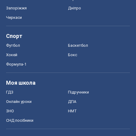
Формула-1
Моя школа
ГДЗ
Підручники
Онлайн уроки
ДПА
ЗНО
НМТ
СНД посібники
Авто
Тест Драйв
Електромобілі
Акції
Сервіс
Food Oboz
Рецепти
Напої