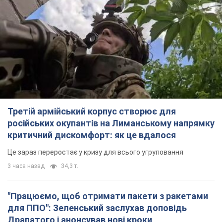
Третій армійський корпус створює для
російських окупантів на Лиманському напрямку
критичний дискомфорт: як це вдалося
Це зараз переростає у кризу для всього угруповання
3 часа назад
34,3 т.
"Працюємо, щоб отримати пакети з ракетами
для ППО": Зеленський заслухав доповідь
Драпатого і анонсував нові кроки
Зокрема, він обговорив з головкомом кадрові питання в
українській армії
4 часа назад
4,4 т.
В окупованій Ялті прогриміли потужні вибухи:
валить чорний дим. Фото і відео
Місто, ймовірно, опинилося під атакою дронів