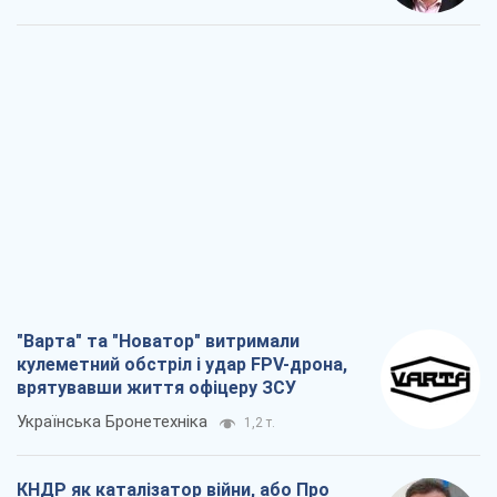
"Варта" та "Новатор" витримали
кулеметний обстріл і удар FPV-дрона,
врятувавши життя офіцеру ЗСУ
Українська Бронетехніка
1,2 т.
КНДР як каталізатор війни, або Про
новий етап російсько-
північнокорейського союзу
Олексій Кущ
1,5 т.
Вихід до еліти ЧС та тріумф "Сокола":
що відбувається в українському хокеї
Олександр Липенко
552