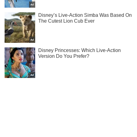
Підписуйся на наш Telegram. Отримуй тільки
найважливіше!
Підписатись
Підписатись
Суспільство
Безпека важлива: ОБСЄ...