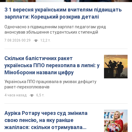
українська ППО перехопила в липні: у
Міноборони назвали цифру
Українська ППО працювала в умовах дефіциту
ракет-перехоплювачів
4 часа назад
6,5 т.
Ауріка Ротару через суд змінила
свою пенсію, на яку раніше
жалілася: скільки отримувала
співачка
У виплату не врахували зарплатню артистки за
час роботи в Чернівецькій філармонії
через 9 часов