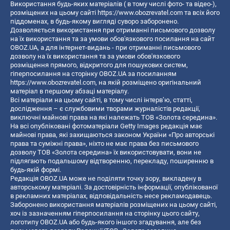
Використання будь-яких матеріалів ( в тому числі фото- та відео-),
розміщених на цьому сайті
https://www.obozrevatel.com
та всіх його
піддоменах, в будь-якому вигляді суворо заборонено.
Дозволяється використання при отриманні письмового дозволу
на їх використання та за умови обов'язкового посилання на сайт
OBOZ.UA, а для інтернет-видань - при отриманні письмового
дозволу на їх використання та за умови обов'язкового
розміщення прямого, відкритого для пошукових систем,
гіперпосилання на сторінку OBOZ.UA за посиланням
https://www.obozrevatel.com
, на якій розміщено оригінальний
матеріал в першому абзаці матеріалу.
Всі матеріали на цьому сайті, в тому числі інтерв’ю, статті,
дослідження – є службовими творами журналістів редакції,
виключні майнові права на які належать ТОВ «Золота середина».
На всі опубліковані фотоматеріали Getty Images редакція має
майнові права, які захищаються законом України «Про авторські
права та суміжні права», ніхто не має права без письмового
дозволу ТОВ «Золота середина» їх використовувати, вони не
підлягають подальшому відтворенню, перекладу, поширенню в
будь-якій формі.
Редакція OBOZ.UA може не поділяти точку зору, викладену в
авторському матеріалі. За достовірність інформації, опублікованої
в рекламних матеріалах, відповідальність несе рекламодавець.
Заборонено використання матеріалів розміщених на цьому сайті,
хоч із зазначенням гіперпосилання на сторінку цього сайту,
логотипу OBOZ.UA або будь-якого іншого згадування, але без