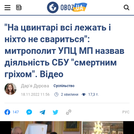
"На цвинтарі всі лежать і
ніхто не свариться":
митрополит УПЦ МП назвав
діяльність СБУ "смертним
гріхом". Відео
Дар'я Дурова
Суспільство
18.11.2022 11:56
2 хвилини
17,3 т.
147
РУС