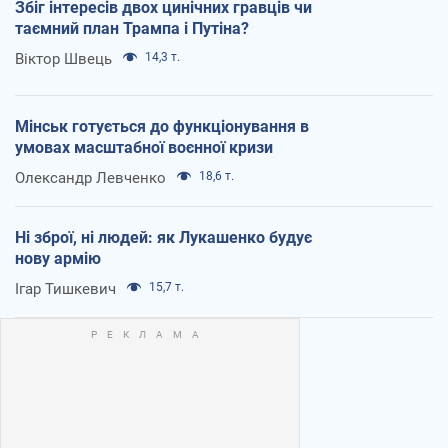
Збіг інтересів двох цинічних гравців чи
таємний план Трампа і Путіна?
Віктор Швець
14,3 т.
Мінськ готується до функціонування в
умовах масштабної воєнної кризи
Олександр Левченко
18,6 т.
Ні зброї, ні людей: як Лукашенко будує
нову армію
Ігар Тишкевич
15,7 т.