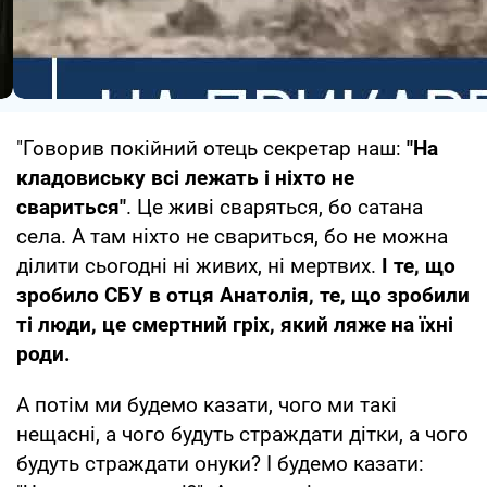
"Говорив покійний отець секретар наш:
"На
кладовиську всі лежать і ніхто не
свариться"
. Це живі сваряться, бо сатана
села. А там ніхто не свариться, бо не можна
ділити сьогодні ні живих, ні мертвих.
І те, що
зробило СБУ в отця Анатолія, те, що зробили
ті люди, це смертний гріх, який ляже на їхні
роди.
А потім ми будемо казати, чого ми такі
нещасні, а чого будуть страждати дітки, а чого
будуть страждати онуки? І будемо казати: