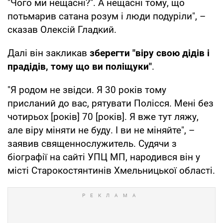
"Чого ми нещасні?". А нещасні тому, що
потьмарив сатана розум і люди подуріли", –
сказав Олексій Гладкий.
Далі він закликав
зберегти "віру свою дідів і
прадідів, тому що ви поліщуки"
.
"Я родом не звідси. Я 30 років тому
присланий до вас, рятувати Полісся. Мені без
чотирьох [років] 70 [років]. Я вже тут ляжу,
але віру міняти не буду. І ви не міняйте", –
заявив священнослужитель. Судячи з
біографії на сайті УПЦ МП, народився він у
місті Старокостянтинів Хмельницької області.