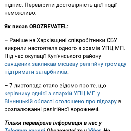
підпис. Перевірити достовірність цієї події
неможливо.
Як
писав OBOZREVATEL:
– Раніше на Харківщині співробітники СБУ
викрили настоятеля одного з храмів УПЦ МП.
Під час окупації Куп'янського району
священик закликав місцеву релігійну громаду
підтримати загарбників
.
– 7 листопада стало відомо про те, що
керівнику однієї з єпархій УПЦ МП у
Вінницькій області оголошено про підозру
в
розпалюванні релігійної ворожнечі.
Тільки перевірена інформація в нас у
Telegram-каналі
Obozrevatel та у
Viber
. Не