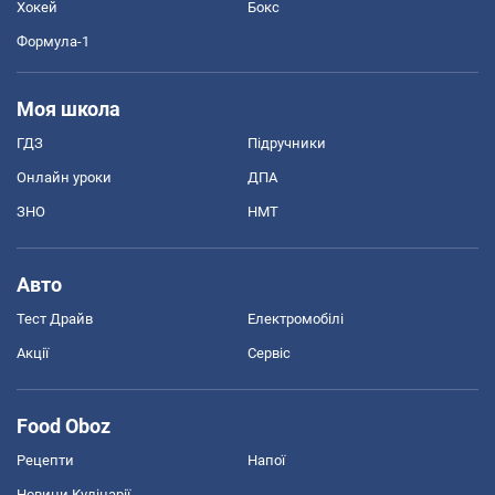
Хокей
Бокс
Формула-1
Моя школа
ГДЗ
Підручники
Онлайн уроки
ДПА
ЗНО
НМТ
Авто
Тест Драйв
Електромобілі
Акції
Сервіс
Food Oboz
Рецепти
Напої
Новини Кулінарії