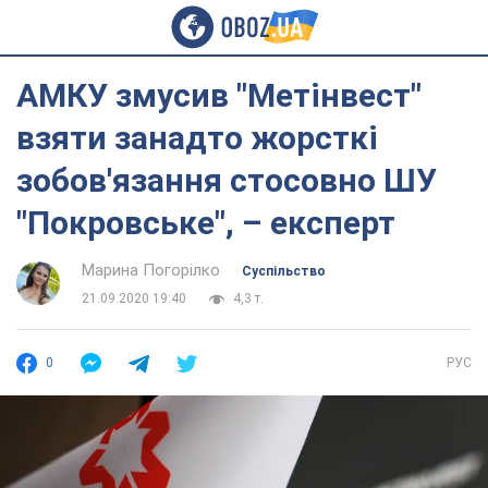
АМКУ змусив "Метінвест"
взяти занадто жорсткі
зобов'язання стосовно ШУ
"Покровське", – експерт
Марина Погорілко
Суспільство
21.09.2020 19:40
4,3 т.
0
РУС