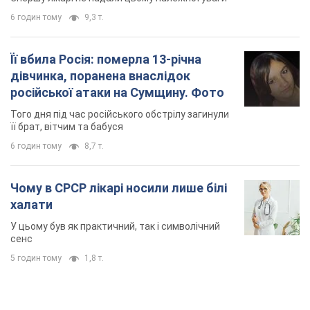
6 годин тому
9,3 т.
Її вбила Росія: померла 13-річна
дівчинка, поранена внаслідок
російської атаки на Сумщину. Фото
Того дня під час російського обстрілу загинули
її брат, вітчим та бабуся
6 годин тому
8,7 т.
Чому в СРСР лікарі носили лише білі
халати
У цьому був як практичний, так і символічний
сенс
5 годин тому
1,8 т.