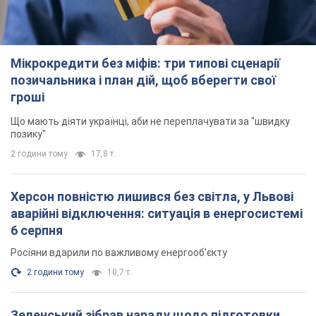
Мікрокредити без міфів: три типові сценарії
позичальника і план дій, щоб вберегти свої
гроші
Що мають діяти українці, аби не переплачувати за "швидку
позику"
2 години тому
17,8 т.
Херсон повністю лишився без світла, у Львові
аварійні відключення: ситуація в енергосистемі
6 серпня
Росіяни вдарили по важливому енергооб'єкту
2 години тому
10,7 т.
Зеленський зібрав нараду щодо підготовки