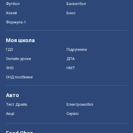
Футбол
Баскетбол
Хокей
Бокс
Формула-1
Моя школа
ГДЗ
Підручники
Онлайн уроки
ДПА
ЗНО
НМТ
СНД посібники
Авто
Тест Драйв
Електромобілі
Акції
Сервіс