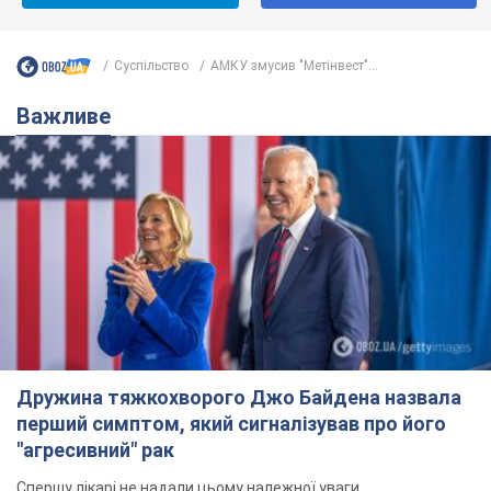
Суспільство
АМКУ змусив "Метінвест"...
Важливе
Дружина тяжкохворого Джо Байдена назвала
перший симптом, який сигналізував про його
"агресивний" рак
Спершу лікарі не надали цьому належної уваги