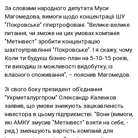
За словами народного депутата Муси
Магомедова, вимоги щодо концентрації ШУ
"Покровське" гіпертрофовані. "Велике-велике
питання, чи зможе на цих умовах компанія
"Метінвест" зробити концентрацію
шахтоуправління "Покровське". І я скажу, чому.
Коли ти будуєш бізнес-план на 5-10-15 років,
ти виходиш із можливості видобутку, із
власного споживання", – пояснив Магомедов.
Зі свого боку президент об'єднання
"Укрметалургпром" Олександр Каленков
заявив, що умови знижують зацікавленість
інвестора в цьому підприємстві. "Вони (вимоги,
які АМКУ змусив "Метінвест" взяти на себе, -
ред.) зменшують вартість компаній для