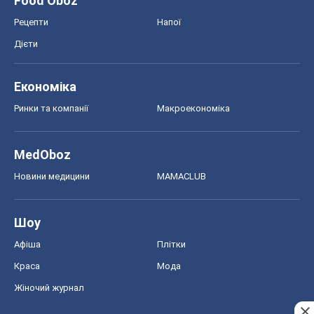
Food Oboz
Рецепти
Напої
Дієти
Економіка
Ринки та компанії
Макроекономіка
MedOboz
Новини медицини
MAMACLUB
Шоу
Афіша
Плітки
Краса
Мода
Жіночий журнал