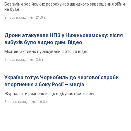
Без зміни російських розрахунків швидкого завершення війни
не буде
3 часа назад
21,0 т.
Дрони атакували НПЗ у Нижньокамську: після
вибухів було видно дим. Відео
Місцеві активно публікували фото та відео
2 часа назад
3,6 т.
Україна готує Чорнобиль до чергової спроби
вторгнення з боку Росії – медіа
Журналісти розповіли, що відбувається в зоні
5 часов назад
16,3 т.