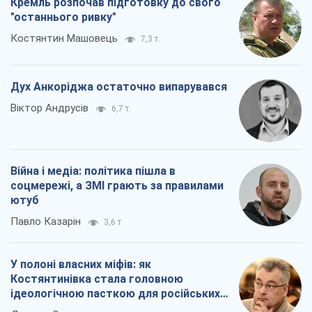
Кремль розпочав підготовку до свого
"останнього ривку"
Костянтин Машовець
7,3 т.
Дух Анкоріджа остаточно випарувався
Віктор Андрусів
6,7 т.
Війна і медіа: політика пішла в
соцмережі, а ЗМІ грають за правилами
ютуб
Павло Казарін
3,6 т.
У полоні власних міфів: як
Костянтинівка стала головною
ідеологічною пасткою для російських
окупантів