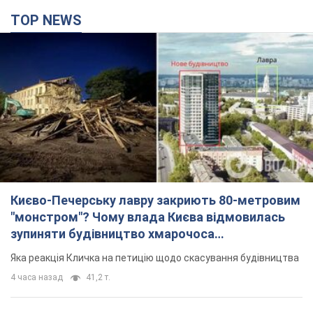
TOP NEWS
Києво-Печерську лавру закриють 80-метровим
"монстром"? Чому влада Києва відмовилась
зупиняти будівництво хмарочоса
"московського вірянина"
Яка реакція Кличка на петицію щодо скасування будівництва
4 часа назад
41,2 т.