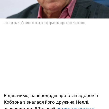
Відзначимо, напередодні про стан здоров'я
Кобзона зізналася його дружина Неллі,
заявивши, що 80-річний
артист не встає з