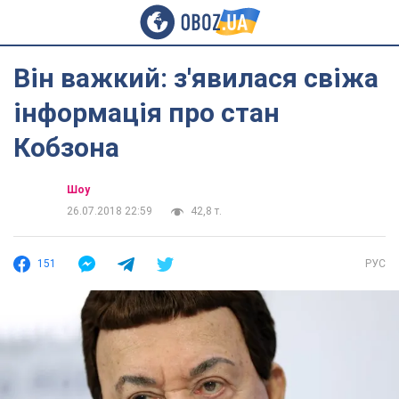
Він важкий: з'явилася свіжа
інформація про стан
Кобзона
Шоу
26.07.2018 22:59
42,8 т.
151
РУС