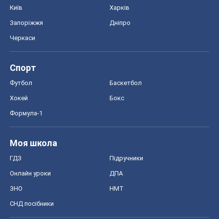
Київ
Харків
Запоріжжя
Дніпро
Черкаси
Спорт
Футбол
Баскетбол
Хокей
Бокс
Формула-1
Моя школа
ГДЗ
Підручники
Онлайн уроки
ДПА
ЗНО
НМТ
СНД посібники