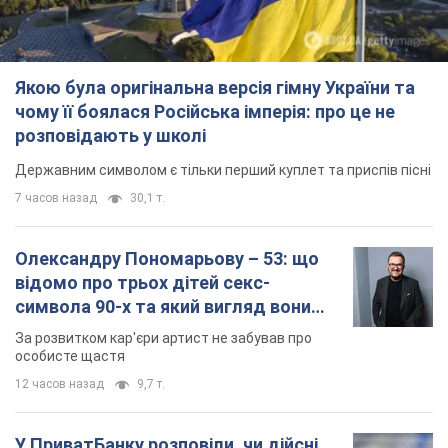
Якою була оригінальна версія гімну України та
чому її боялася Російська імперія: про це не
розповідають у школі
Державним символом є тільки перший куплет та приспів пісні
7 часов назад
30,1 т.
Олександру Пономарьову – 53: що
відомо про трьох дітей секс-
символа 90-х та який вигляд вони
мають
За розвитком кар'єри артист не забував про
особисте щастя
12 часов назад
9,7 т.
У ПриватБанку розповіли, чи дійсні