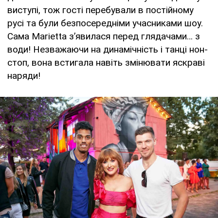
виступі, тож гості перебували в постійному
русі та були безпосередніми учасниками шоу.
Сама Marietta з’явилася перед глядачами… з
води! Незважаючи на динамічність і танці нон-
стоп, вона встигала навіть змінювати яскраві
наряди!