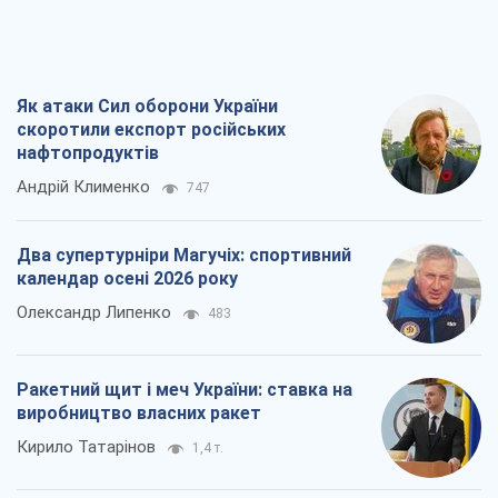
Олександр Липенко
483
Ракетний щит і меч України: ставка на
виробництво власних ракет
Кирило Татарінов
1,4 т.
Посмертна "презумпція винуватості":
хто дозволив ТЦК судити загиблих
захисників
Марина Ставнійчук
3,7 т.
Всі думки