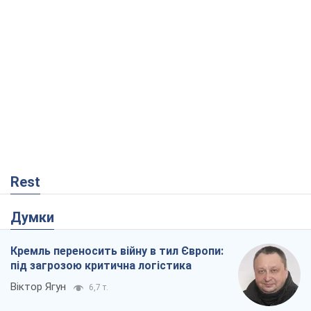
Rest
Думки
Кремль переносить війну в тил Європи:
під загрозою критична логістика
Віктор Ягун
6,7 т.
На якому боці історії виступає Дональд
Трамп?
Віктор Каспрук
6,1 т.
В Києві вирубали понад 300 великих
дерев заради теплотраси і всупереч
Генплану
Владислав Самойленко
144