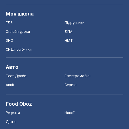
Тест Драйв
Електромобілі
Акції
Сервіс
Food Oboz
Рецепти
Напої
Дієти
Економіка
Ринки та компанії
Макроекономіка
MedOboz
Новини медицини
MAMACLUB
Шоу
Афіша
Плітки