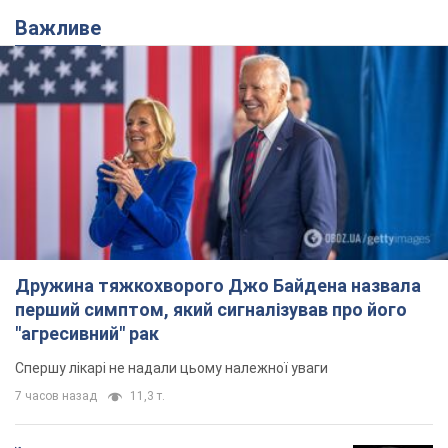
Дружина тяжкохворого Джо Байдена назвала
перший симптом, який сигналізував про його
"агресивний" рак
Спершу лікарі не надали цьому належної уваги
7 часов назад
11,3 т.
Її вбила Росія: померла 13-річна
дівчинка, поранена внаслідок
російської атаки на Сумщину. Фото
Того дня під час російського обстрілу загинули
її брат, вітчим та бабуся
8 часов назад
9,4 т.
Чому в СРСР лікарі носили лише білі
халати
У цьому був як практичний, так і символічний