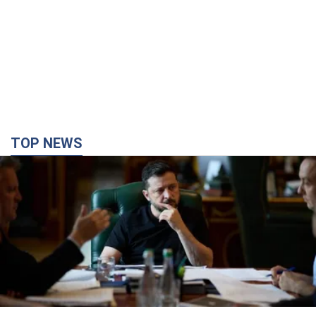
Зеленський доручив підготувати "спеціальну
санкційну операцію" проти Росії: які завдання
поставив президент. Фото
Головною метою нових санкцій має стати перекриття
доступу Росії до іноземних технологій
41 минуту назад
6,7 т.
Херсон повністю лишився без світла, у Львові
аварійні відключення: ситуація в енергосистемі
6 серпня