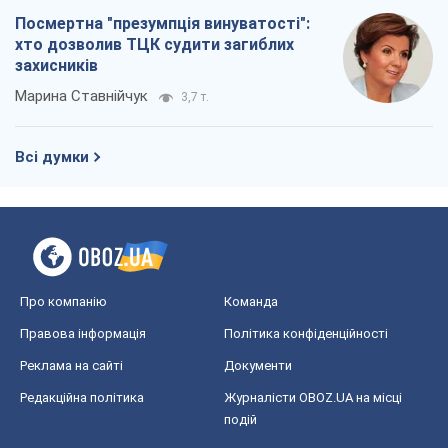
Про компанію
Команда
Правова інформація
Політика конфіденційності
Реклама на сайті
Документи
Редакційна політика
Журналісти OBOZ.UA на місці
подій
OBOZ.UA
Політика
Світ
Розслідування
Блоги
Суспільство
Регіони України
Київ
Харків
Запоріжжя
Дніпро