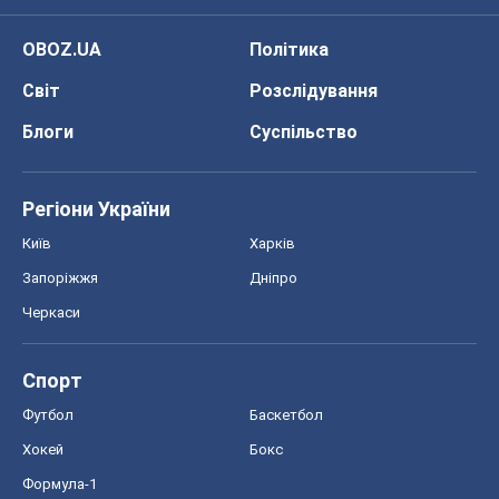
Черкаси
Спорт
Футбол
Баскетбол
Хокей
Бокс
Формула-1
Моя школа
ГДЗ
Підручники
Онлайн уроки
ДПА
ЗНО
НМТ
СНД посібники
Авто