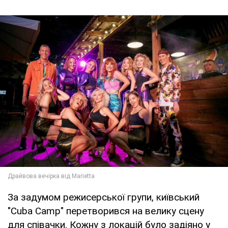
За задумом режисерської групи, київський
"Cuba Camp" перетворився на велику сцену
для співачки. Кожну з локацій було задіяно у