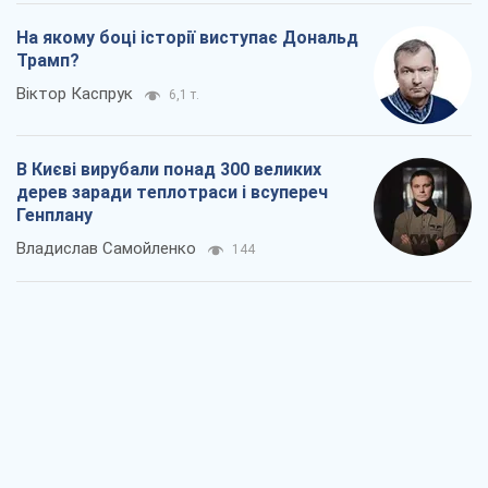
Як атаки Сил оборони України
скоротили експорт російських
нафтопродуктів
Андрій Клименко
747
Два супертурніри Магучіх: спортивний
календар осені 2026 року