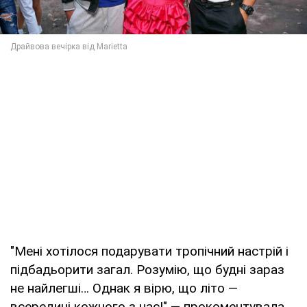
"Мені хотілося подарувати тропічний настрій і
підбадьорити загал. Розумію, що будні зараз
не найлегші… Однак я вірю, що літо —
всередині кожного з нас!" — прокоментувала