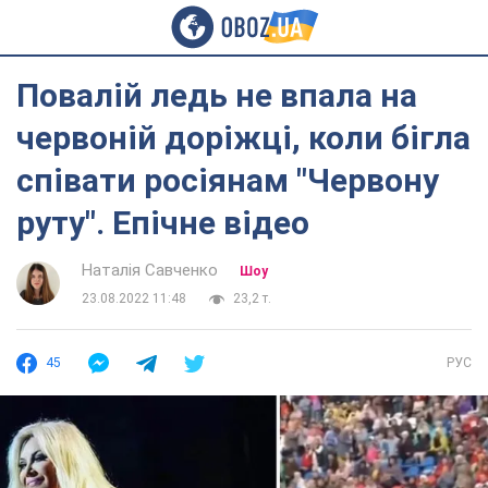
Повалій ледь не впала на
червоній доріжці, коли бігла
співати росіянам "Червону
руту". Епічне відео
Наталія Савченко
Шоу
23.08.2022 11:48
23,2 т.
45
РУС