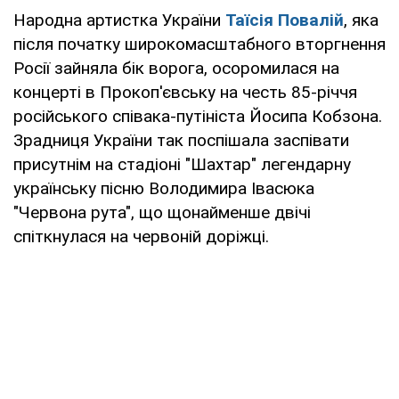
Народна артистка України
Таїсія Повалій
, яка
після початку широкомасштабного вторгнення
Росії зайняла бік ворога, осоромилася на
концерті в Прокоп'євську на честь 85-річчя
російського співака-путініста Йосипа Кобзона.
Зрадниця України так поспішала заспівати
присутнім на стадіоні "Шахтар" легендарну
українську пісню Володимира Івасюка
"Червона рута", що щонайменше двічі
спіткнулася на червоній доріжці.