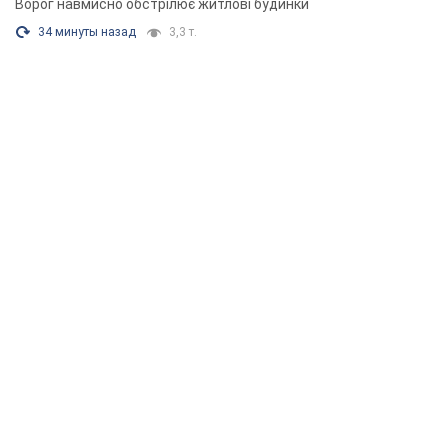
Ворог навмисно обстрілює житлові будинки
34 минуты назад
3,3 т.