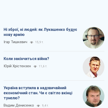
Ні зброї, ні людей: як Лукашенко будує
нову армію
Ігар Тишкевич
15,9 т.
Коли закінчиться війна?
Юрій Хрістензен
11,6 т.
Україна вступила в надзвичайний
економічний стан. Чи є світло вкінці
тунелю?
Вадим Денисенко
9,4 т.