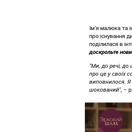
Ім'я малюка та 
про існування д
поділилася в ін
доскрольте новин
"Ми, до речі, до
про це у своїх 
виповнилося. Я 
шокований",
– р