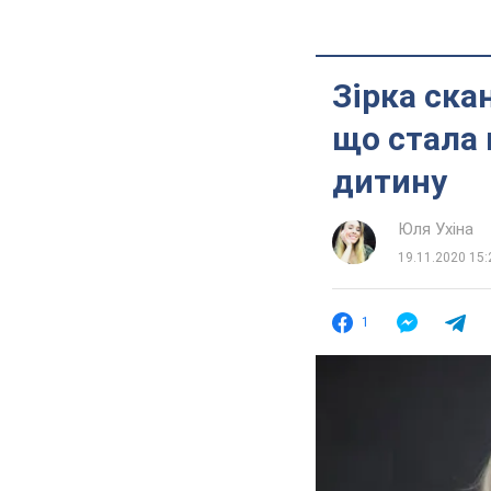
Зірка ска
що стала 
дитину
Юля Ухіна
19.11.2020 15:
1