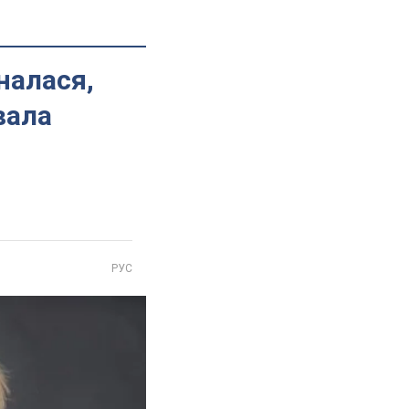
налася,
вала
РУС