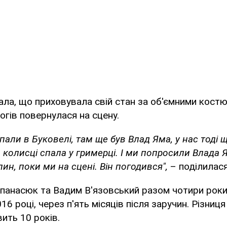
ла, що приховувала свій стан за об'ємними костю
огів повернулася на сцену.
али в Буковелі, там ще був Влад Яма, у нас тоді ще
 колисці спала у гримерці. І ми попросили Влада 
ин, поки ми на сцені. Він погодився",
– поділилася
Опанасюк та Вадим В'язовський разом чотири роки
6 році, через п'ять місяців після заручин. Різниця 
ить 10 років.