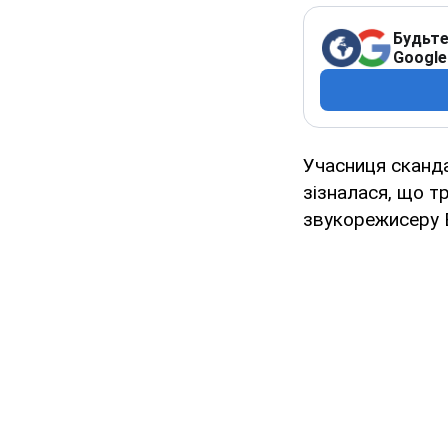
Будьте
Google
Учасниця сканд
зізналася, що т
звукорежисеру 