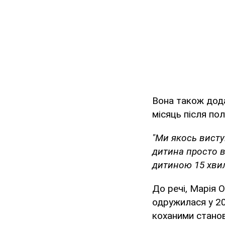
Вона також дода
місяць після пол
"Ми якось виступ
дитина просто в
дитиною 15 хвил
До речі, Марія 
одружилася у 201
коханими станов