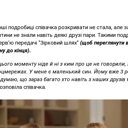
інші подробиці співачка розкривати не стала, але 
итини не знали навіть деякі друзі пари. Такими по
терв'ю передачі "Зірковий шлях"
(щоб переглянути в
у до кінця).
 цього моменту ніде й ні з ким про це не говорили,
соцмережах. У мене є маленький син. Йому вже 3 
думаю, що зараз багато хто навіть з наших друзів 
озповіла співачка.