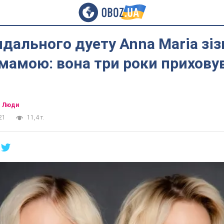
ндального дуету Anna Maria зіз
мамою: вона три роки прихову
Люди
21
11,4 т.