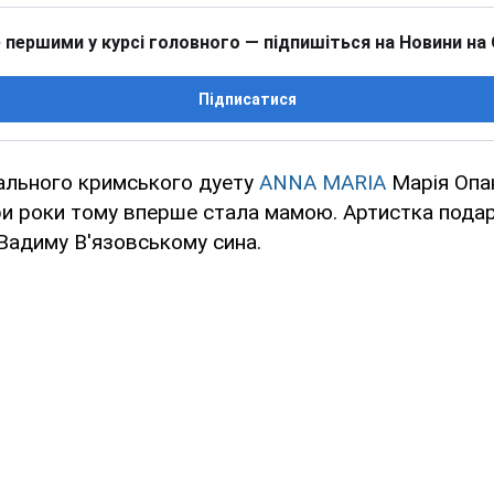
 першими у курсі головного — підпишіться на Новини на
Підписатися
ального кримського дуету
ANNA MARIA
Марія Опа
ри роки тому вперше стала мамою. Артистка пода
Вадиму В'язовському сина.