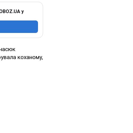
 OBOZ.UA у
насюк
рувала коханому,