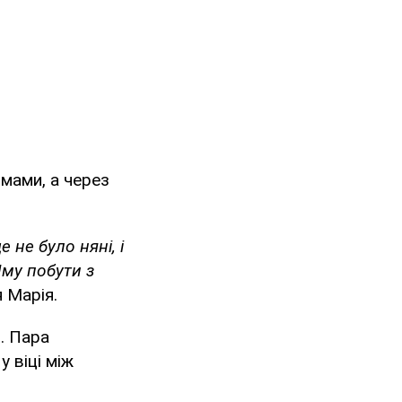
мами, а через
 не було няні, і
Яму побути з
 Марія.
. Пара
у віці між