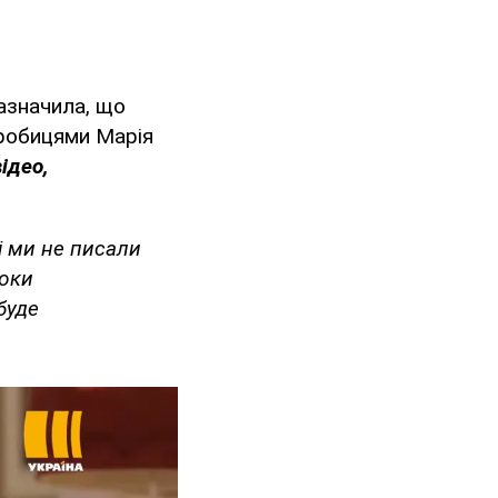
зазначила, що
дробицями Марія
ідео,
 і ми не писали
роки
буде