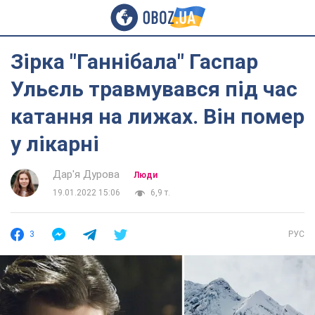
Зірка "Ганнібала" Гаспар
Ульєль травмувався під час
катання на лижах. Він помер
у лікарні
Дар'я Дурова
Люди
19.01.2022 15:06
6,9 т.
3
РУС