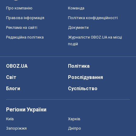
Блоги
Суспільство
Регіони України
Київ
Харків
Запоріжжя
Дніпро
Черкаси
Спорт
Футбол
Баскетбол
Хокей
Бокс
Формула-1
Моя школа
ГДЗ
Підручники