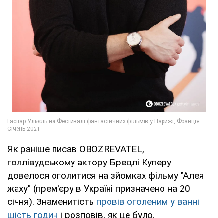
Як раніше писав OBOZREVATEL,
голлівудському актору Бредлі Куперу
довелося оголитися на зйомках фільму "Алея
жаху" (прем'єру в Україні призначено на 20
січня). Знаменитість
провів оголеним у ванні
шість годин
і розповів, як це було.