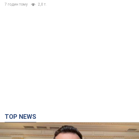
TOP NEWS
"Захист нашого життя": Зеленський про
антибалістику FREYJA, санкції проти Росії й
підтримку аграріїв. Відео