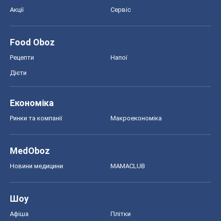
MedOboz
Новини медицини
MAMACLUB
Шоу
Афіша
Плітки
Краса
Мода
Жіночий журнал