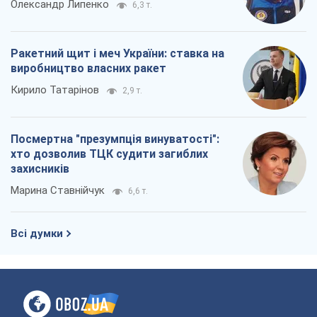
Марина Ставнійчук
6,6 т.
Всі думки
Про компанію
Команда
Правова інформація
Політика конфіденційності
Реклама на сайті
Документи
Редакційна політика
Журналісти OBOZ.UA на місці
подій
OBOZ.UA
Політика
Світ
Розслідування