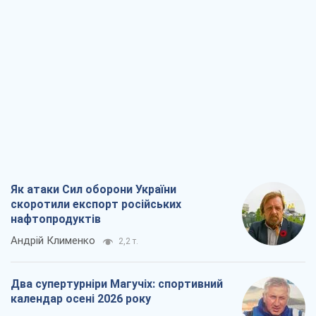
Як атаки Сил оборони України
скоротили експорт російських
нафтопродуктів
Андрій Клименко
2,2 т.
Два супертурніри Магучіх: спортивний
календар осені 2026 року
Олександр Липенко
6,3 т.
Ракетний щит і меч України: ставка на
виробництво власних ракет
Кирило Татарінов
2,9 т.
Посмертна "презумпція винуватості":
хто дозволив ТЦК судити загиблих
захисників