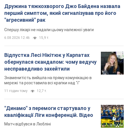
Знаменитість вийшла на пряму комунікацію в
мережі та розставила всі крапки над "і"
11 годин тому
12,7 т.
"Динамо" з перемоги стартувало у
кваліфікації Ліги конференцій. Відео
Матч відбувся в Любліні
7 годин тому
2,0 т.