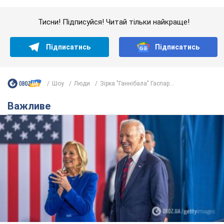
Дружина тяжкохворого Джо Байдена назвала
перший симптом, який сигналізував про його
"агресивний" рак
Спершу лікарі не надали цьому належної уваги
6.08.2026 12:46
15,9 т.
Відпустка Лесі Нікітюк у Карпатах
обернулася скандалом: чому ведучу
несправедливо захейтили