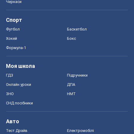
Онлайн уроки
ДПА
ЗНО
НМТ
СНД посібники
Авто
Тест Драйв
Електромобілі
Акції
Сервіс
Food Oboz
Рецепти
Напої
Дієти
Економіка
Ринки та компанії
Макроекономіка