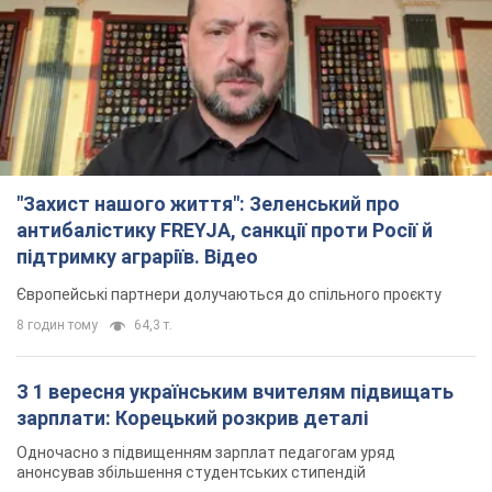
Європейські партнери долучаються до спільного проєкту
8 годин тому
64,3 т.
З 1 вересня українським вчителям підвищать
зарплати: Корецький розкрив деталі
Одночасно з підвищенням зарплат педагогам уряд
анонсував збільшення студентських стипендій
4 години тому
3,0 т.
"Нам теж вони потрібні": Трамп відповів на
прохання Зеленського щодо передачі Україні
ракет для Patriot
Американські запаси окремих боєприпасів обмежені
4 години тому
612