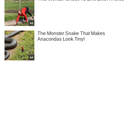
Тисни! Підписуйся! Читай тільки найкраще!
Підписатись
Підписатись
Шоу
Люди
Зірка "Ганнібала" Гаспар...
Важливе