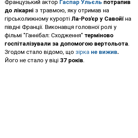
Французький актор
Гаспар Ульєль
потрапив
до лікарні
з травмою, яку отримав на
гірськолижному курорті
Ла-Роз'єр у Савойї
на
півдні Франції. Виконавця головної ролі у
фільмі "Ганнібал: Сходження"
терміново
госпіталізували за допомогою вертольота
.
Згодом стало відомо, що
зірка
не вижив
.
Його не стало у віці
37 років
.