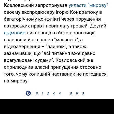
Козловський запропонував
укласти "мирову"
своєму експродюсеру Ігорю Кондратюку в
багаторічному конфлікті через порушення
авторських прав і невиплату грошей. Другий
відмовив
виконавцю в його пропозиції,
назвавши його слова "маячнею", а
відеозвернення – "лайном", а також
зазначивши, що "всі питання вже давно
врегульовані судами". Козловський же
оприлюднив власні припущення стосовно
того, чому колишній наставник не погодився
на мирову.
Відео дня