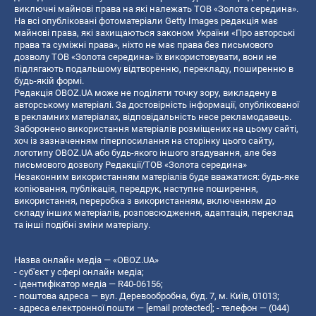
виключні майнові права на які належать ТОВ «Золота середина».
На всі опубліковані фотоматеріали Getty Images редакція має
майнові права, які захищаються законом України «Про авторські
права та суміжні права», ніхто не має права без письмового
дозволу ТОВ «Золота середина» їх використовувати, вони не
підлягають подальшому відтворенню, перекладу, поширенню в
будь-якій формі.
Редакція OBOZ.UA може не поділяти точку зору, викладену в
авторському матеріалі. За достовірність інформації, опублікованої
в рекламних матеріалах, відповідальність несе рекламодавець.
Заборонено використання матеріалів розміщених на цьому сайті,
хоч із зазначенням гіперпосилання на сторінку цього сайту,
логотипу OBOZ.UA або будь-якого іншого згадування, але без
письмового дозволу Редакції/ТОВ «Золота середина»
Незаконним використанням матеріалів буде вважатися: будь-яке
копiювання, публiкацiя, передрук, наступне поширення,
використання, переробка з використанням, включенням до
складу інших матеріалів, розповсюдження, адаптація, переклад
та інші подібні зміни матеріалу.
Назва онлайн медіа — «OBOZ.UA»
- суб'єкт у сфері онлайн медіа;
- ідентифікатор медіа — R40-06156;
- поштова адреса — вул. Деревообробна, буд. 7, м. Київ, 01013;
- адреса електронної пошти —
[email protected]
; - телефон — (044)