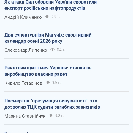
Як атаки Сил оборони України скоротили
експорт російських нафтопродуктів
Андрій Клименко
2,9 т.
Два супертурніри Магучіх: спортивний
календар осені 2026 року
Олександр Липенко
8,2 т.
Ракетний щит і меч України: ставка на
виробництво власних ракет
Кирило Татарінов
3,5 т.
Посмертна "презумпція винуватості": хто
дозволив ТЦК судити загиблих захисників
Марина Ставнійчук
8,0 т.