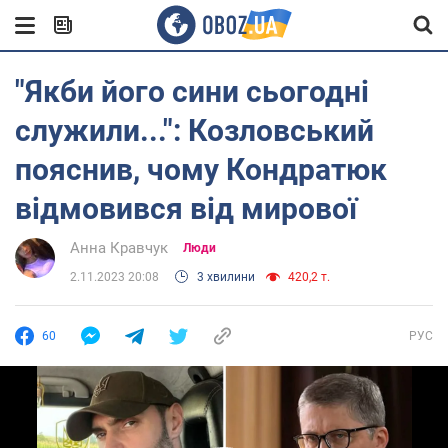
"Якби його сини сьогодні
служили...": Козловський
пояснив, чому Кондратюк
відмовився від мирової
Анна Кравчук
Люди
2.11.2023 20:08
3 хвилини
420,2 т.
60
РУС