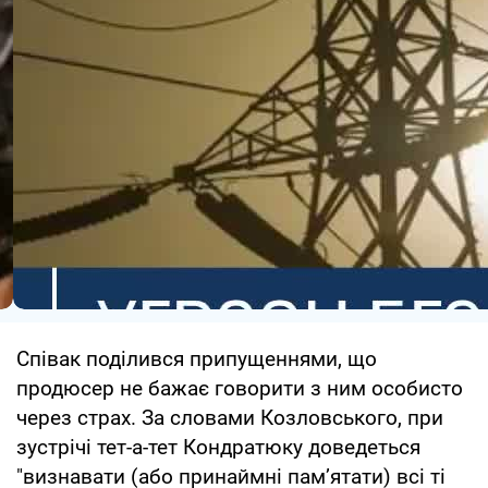
Співак поділився припущеннями, що
продюсер не бажає говорити з ним особисто
через страх. За словами Козловського, при
зустрічі тет-а-тет Кондратюку доведеться
"визнавати (або принаймні пам’ятати) всі ті