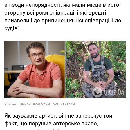
епізоди непорядності, які мали місце в його
сторону всі роки співпраці, і які врешті
призвели і до припинення цієї співпраці, і до
судів".
Як зауважив артист, він не заперечує той
факт, що порушив авторське право,