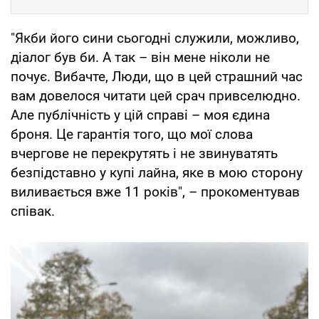
"Якби його сини сьогодні служили, можливо,
діалог був би. А так – він мене ніколи не
почує. Вибачте, Люди, що в цей страшний час
вам довелося читати цей срач привселюдно.
Але публічність у цій справі – моя єдина
броня. Це гарантія того, що мої слова
вчергове не перекрутять і не звинуватять
безпідставно у купі лайна, яке в мою сторону
виливається вже 11 років", – прокоментував
співак.