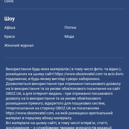
Covid
Шоу
Афіша
Плітки
Краса
Мода
Жіночий журнал
Використання будь-яких матеріалів ( в тому числі фото- та відео-),
розміщених на цьому сайті
https://www.obozrevatel.com
та всіх його
піддоменах, в будь-якому вигляді суворо заборонено.
Дозволяється використання при отриманні письмового дозволу
на їх використання та за умови обов'язкового посилання на сайт
OBOZ.UA, а для інтернет-видань - при отриманні письмового
дозволу на їх використання та за умови обов'язкового
розміщення прямого, відкритого для пошукових систем,
гіперпосилання на сторінку OBOZ.UA за посиланням
https://www.obozrevatel.com
, на якій розміщено оригінальний
матеріал в першому абзаці матеріалу.
Всі матеріали на цьому сайті, в тому числі інтерв’ю, статті,
дослідження – є службовими творами журналістів редакції,