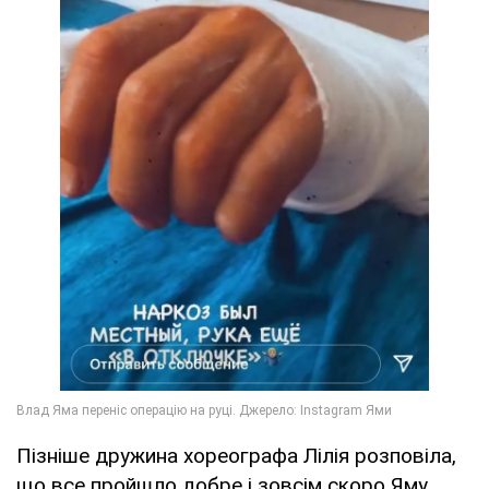
Пізніше дружина хореографа Лілія розповіла,
що все пройшло добре і зовсім скоро Яму