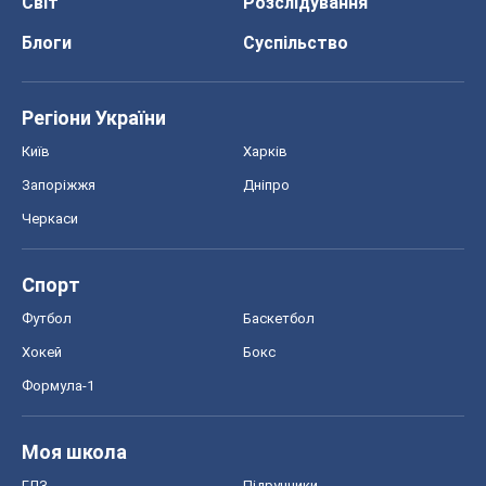
Світ
Розслідування
Блоги
Суспільство
Регіони України
Київ
Харків
Запоріжжя
Дніпро
Черкаси
Спорт
Футбол
Баскетбол
Хокей
Бокс
Формула-1
Моя школа
ГДЗ
Підручники