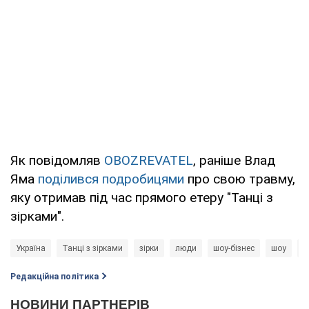
Як повідомляв
OBOZREVATEL
, раніше Влад
Яма
поділився подробицями
про свою травму,
яку отримав під час прямого етеру "Танці з
зірками".
Україна
Танці з зірками
зірки
люди
шоу-бізнес
шоу
В
Редакційна політика