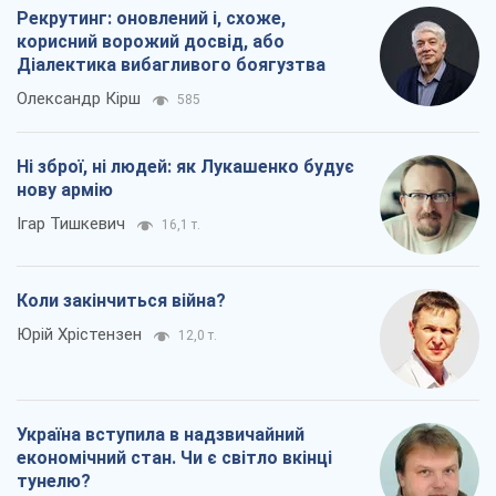
Рекрутинг: оновлений і, схоже,
корисний ворожий досвід, або
Діалектика вибагливого боягузтва
Олександр Кірш
585
Ні зброї, ні людей: як Лукашенко будує
нову армію
Ігар Тишкевич
16,1 т.
Коли закінчиться війна?
Юрій Хрістензен
12,0 т.
Україна вступила в надзвичайний
економічний стан. Чи є світло вкінці
тунелю?