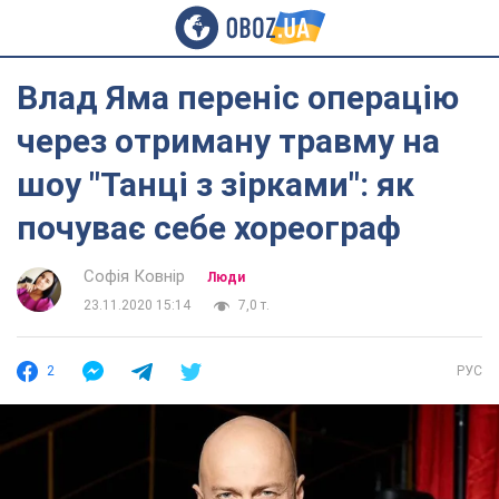
Влад Яма переніс операцію
через отриману травму на
шоу "Танці з зірками": як
почуває себе хореограф
Софія Ковнір
Люди
23.11.2020 15:14
7,0 т.
2
РУС