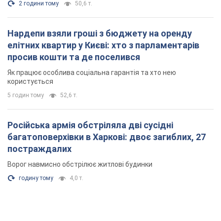
2 години тому
50,6 т.
Нардепи взяли гроші з бюджету на оренду
елітних квартир у Києві: хто з парламентарів
просив кошти та де поселився
Як працює особлива соціальна гарантія та хто нею
користується
5 годин тому
52,6 т.
Російська армія обстріляла дві сусідні
багатоповерхівки в Харкові: двоє загиблих, 27
постраждалих
Ворог навмисно обстрілює житлові будинки
годину тому
4,0 т.