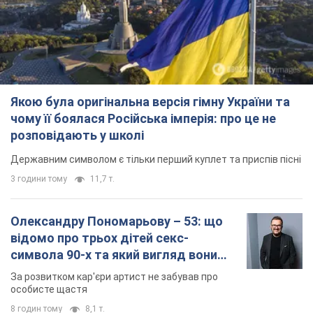
Якою була оригінальна версія гімну України та
чому її боялася Російська імперія: про це не
розповідають у школі
Державним символом є тільки перший куплет та приспів пісні
3 години тому
11,7 т.
Олександру Пономарьову – 53: що
відомо про трьох дітей секс-
символа 90-х та який вигляд вони
мають
За розвитком кар'єри артист не забував про
особисте щастя
8 годин тому
8,1 т.