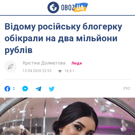
Відому російську блогерку
обікрали на два мільйони
рублів
Крістіна Долматова
Люди
13.04.2020 22:53
16,6 т.
2
РУС