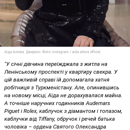
"У січні дівчина переїжджала з житла на
Ленінському проспекті у квартиру свекра. У
цій важливій справі їй допомагала хатня
робітниця з Туркменістану. Але, опинившись
на новому місці, Аїда не дорахувалася майна.
А точніше наручних годинників Audemars
Piguet і Rolex, каблучок з діамантом і топазом,
каблучки від Tiffany, обручок і речей батька
чоловіка – ордена Святого Олександра