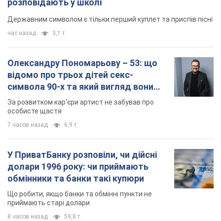
розповідають у школі
Державним символом є тільки перший куплет та приспів пісні
час назад
3,1 т.
Олександру Пономарьову – 53: що
відомо про трьох дітей секс-
символа 90-х та який вигляд вони
мають
За розвитком кар'єри артист не забував про
особисте щастя
7 часов назад
6,9 т.
У ПриватБанку розповіли, чи дійсні
долари 1996 року: чи приймають
обмінники та банки такі купюри
Що робити, якщо банки та обмінні пункти не
приймають старі долари
8 часов назад
59,8 т.