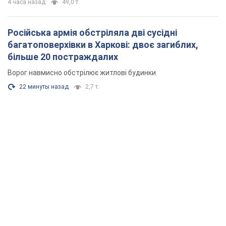
4 часа назад
49,0 т.
Російська армія обстріляла дві сусідні
багатоповерхівки в Харкові: двоє загиблих,
більше 20 постраждалих
Ворог навмисно обстрілює житлові будинки
22 минуты назад
2,7 т.