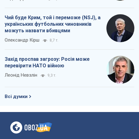
Чий буде Крим, той і переможе (NSJ), а
українських футбольних чиновників
можуть назвати вбивцями
Олександр Кірш
8,7 т.
Захід проспав загрозу: Росія може
перевірити НАТО війною
Леонід Невзлін
9,3 т.
Всі думки