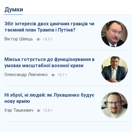
Думки
Збіг інтересів двох цинічних гравців чи
таємний план Трампа і Путіна?
Віктор Швець
14,3 т.
Мінськ готується до функціонування в
умовах масштабної воєнної кризи
Олександр Левченко
18,7 т.
Ні зброї, ні людей: як Лукашенко будує
нову армію
Ігар Тишкевич
15,8 т.