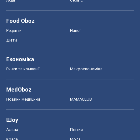
Акції
Сервіс
Food Oboz
Рецепти
Напої
Дієти
Економіка
Ринки та компанії
Макроекономіка
MedOboz
Новини медицини
MAMACLUB
Шоу
Афіша
Плітки
Краса
Мода