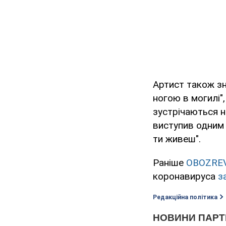
Артист також зн
ногою в могилі",
зустрічаються на
виступив одним з
ти живеш".
Раніше
OBOZRE
коронавируса
з
Редакційна політика