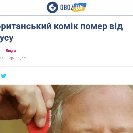
ританський комік помер від
усу
Люди
37
11,7 т.