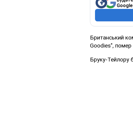
Google
Британський комі
Goodies", помер
Бруку-Тейлору б