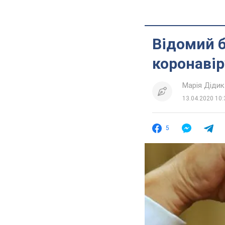
Відомий б
коронавір
Марія Дідик
13.04.2020 10:
5