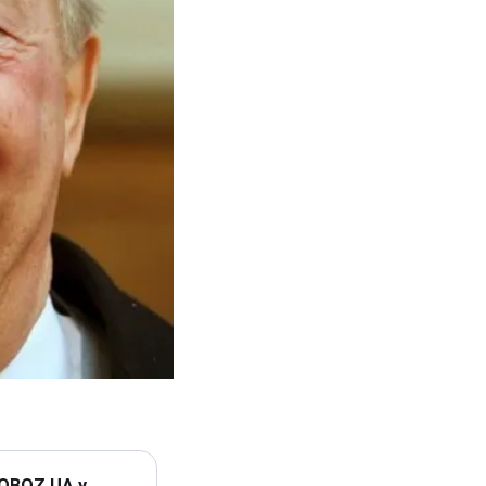
 OBOZ.UA у