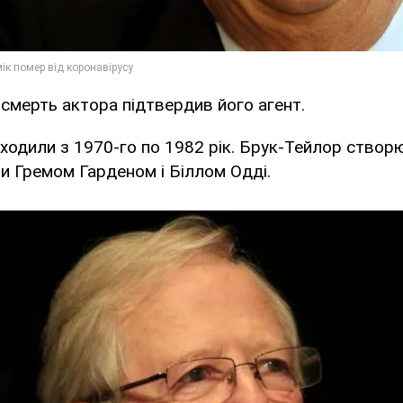
смерть актора підтвердив його агент.
иходили з 1970-го по 1982 рік. Брук-Тейлор ство
и Гремом Гарденом і Біллом Одді.