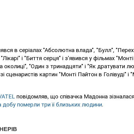
явся в серіалах "Абсолютна влада", "Булл", "Перех
 "Лікарі" і "Биття серця" і з'явився у фільмах "Монт
 околиці", "Один з тринадцяти" і "Як дратувати лю
і сценаристів картин "Монті Пайтон в Голівуді" і 
VATEL
повідомляв, що співачка Мадонна зізналася
а добу померли три її близьких людини
.