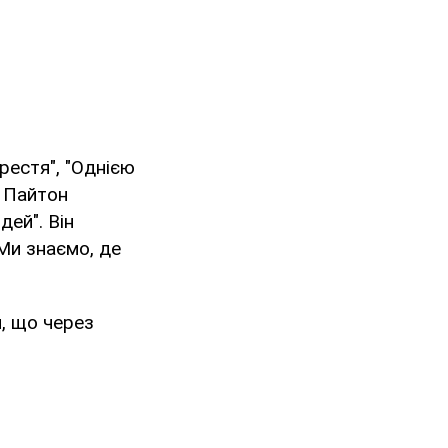
рестя", "Однією
і Пайтон
дей". Він
"Ми знаємо, де
, що через