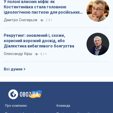
У полоні власних міфів: як
Костянтинівка стала головною
ідеологічною пасткою для російських
окупантів
Дмитро Снєгирьов
7,3 т.
Рекрутинг: оновлений і, схоже,
корисний ворожий досвід, або
Діалектика вибагливого боягузтва
Олександр Кірш
6,1 т.
Всі думки
Про компанію
Команда