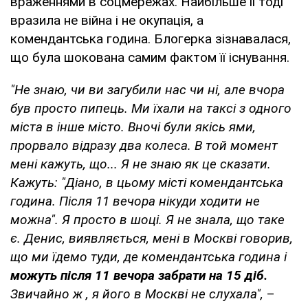
враженнями в соцмережах. Найбільше її тоді
вразила не війна і не окупація, а
комендантська година. Блогерка зізнавалася,
що була шокована самим фактом її існування.
"Не знаю, чи ви загубили нас чи ні, але вчора
був просто пипець. Ми їхали на таксі з одного
міста в інше місто. Вночі були якісь ями,
прорвало відразу два колеса. В той момент
мені кажуть, що... Я не знаю як це сказати.
Кажуть: "Діано, в цьому місті комендантська
година. Після 11 вечора нікуди ходити не
можна". Я просто в шоці. Я не знала, що таке
є. Денис, виявляється, мені в Москві говорив,
що ми їдемо туди, де комендантська година і
можуть після 11 вечора забрати на 15 діб.
Звичайно ж , я його в Москві не слухала",
–