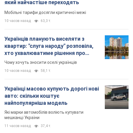
який найчастіше переходять
Мобільні тарифи досягли критичної межі
10 часов назад
63,3 т.
Українців планують виселяти з
квартир: "слуга народу" розповіла,
хто ухвалюватиме рішення про
знесення будинків
Чому хочуть зносити оселі українців
10 часов назад
58,1 т.
Українці масово купують дорогі нові
авто: скільки коштує
найпопулярніша модель
Які марки автомобілів воліють купувати
мешканці України
11 часов назад
37,4 т.