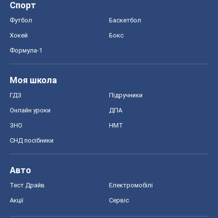
Спорт
Футбол
Баскетбол
Хокей
Бокс
Формула-1
Моя школа
ГДЗ
Підручники
Онлайн уроки
ДПА
ЗНО
НМТ
СНД посібники
Авто
Тест Драйв
Електромобілі
Акції
Сервіс