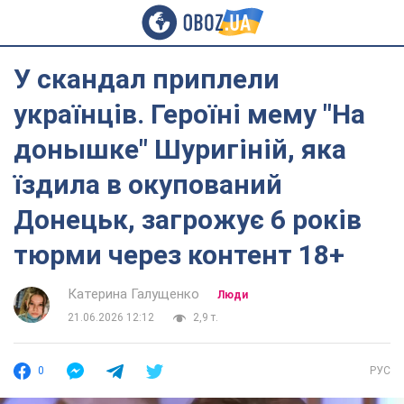
У скандал приплели
українців. Героїні мему "На
донышке" Шуригіній, яка
їздила в окупований
Донецьк, загрожує 6 років
тюрми через контент 18+
Катерина Галущенко
Люди
21.06.2026 12:12
2,9 т.
0
РУС