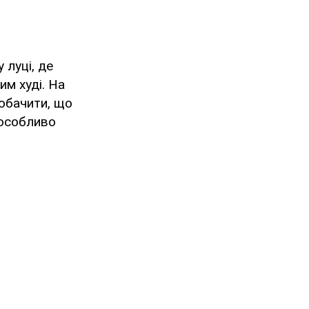
 луці, де
им худі. На
обачити, що
 особливо