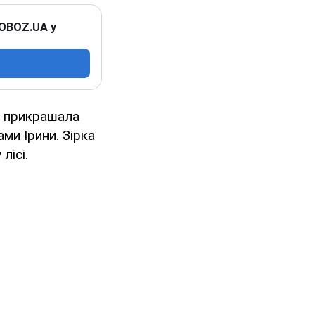
 OBOZ.UA у
о прикрашала
ми Ірини. Зірка
лісі.