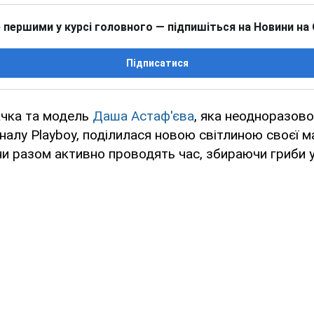
 першими у курсі головного — підпишіться на Новини на
Підписатися
ачка та модель
Даша Астаф'єва
, яка неодноразов
алу Playboy, поділилася новою світлиною своєї ма
ни разом активно проводять час, збираючи гриби у 