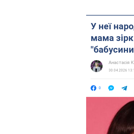
У неї нар
мама зірк
"бабусини
Анастасія К
30.04.2026 13:
0