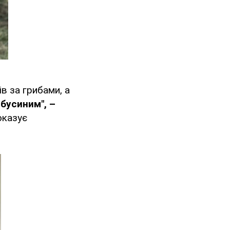
в за грибами, а
бусиним", –
оказує