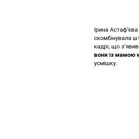
Ірина Астаф'єва
скомбінувала шт
кадрі, що з'яви
вони із мамою 
усмішку.