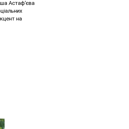
аша Астаф'єва
оціальних
акцент на