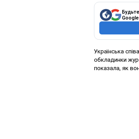
Будьте
Google
Українська спів
обкладинки журн
показала, як во