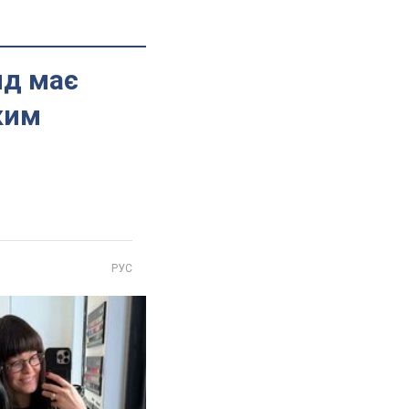
яд має
ким
РУС