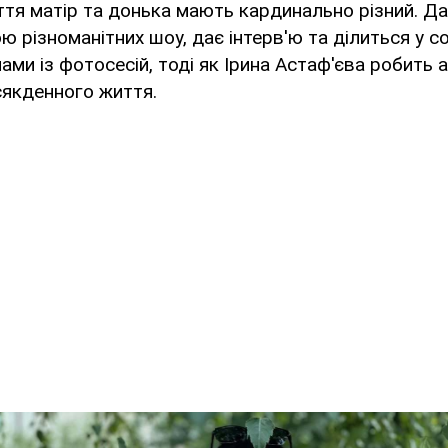
тя матір та донька мають кардинально різний. Д
ю різноманітних шоу, дає інтерв'ю та ділиться у с
ами із фотосесій, тоді як Ірина Астаф'єва робить 
якденного життя.