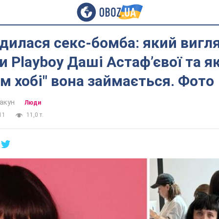
одилася секс-бомба: який вигл
и Playboy Даші Астафʼєвої та я
м хобі" вона займається. Фото
акун
Люди
11
11,0 т.