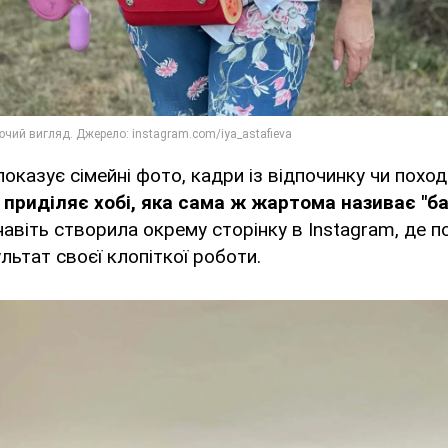
оказує сімейні фото, кадри із відпочинку чи поході
 приділяє хобі, яка сама ж жартома називає "ба
 навіть створила окрему сторінку в Instagram, де п
ьтат своєї клопіткої роботи.