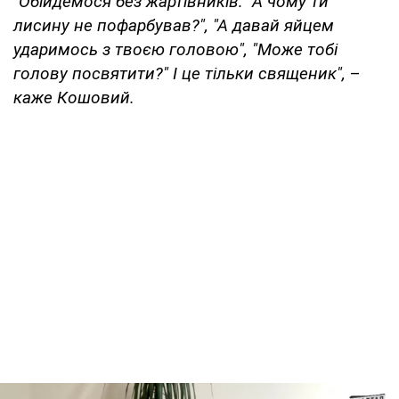
"Обійдемося без жартівників: "А чому ти
лисину не пофарбував?", "А давай яйцем
ударимось з твоєю головою", "Може тобі
голову посвятити?" І це тільки священик",
–
каже Кошовий.