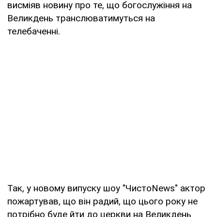
висміяв новину про те, що богослужіння на
Великдень транслюватимуться на
телебаченні.
Так, у новому випуску шоу "ЧистоNews" актор
пожартував, що він радий, що цього року не
потрібно буде йти до церкви на Великдень