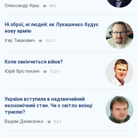
Олександр Кірш
663
Ні зброї, ні людей: як Лукашенко будує
нову армію
Ігар Тишкевич
16,2 т.
Коли закінчиться війна?
Юрій Хрістензен
12,0 т.
Україна вступила в надзвичайний
економічний стан. Чи є світло вкінці
тунелю?
Вадим Денисенко
9,6 т.