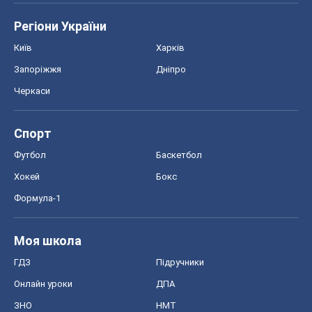
Регіони України
Київ
Харків
Запоріжжя
Дніпро
Черкаси
Спорт
Футбол
Баскетбол
Хокей
Бокс
Формула-1
Моя школа
ГДЗ
Підручники
Онлайн уроки
ДПА
ЗНО
НМТ