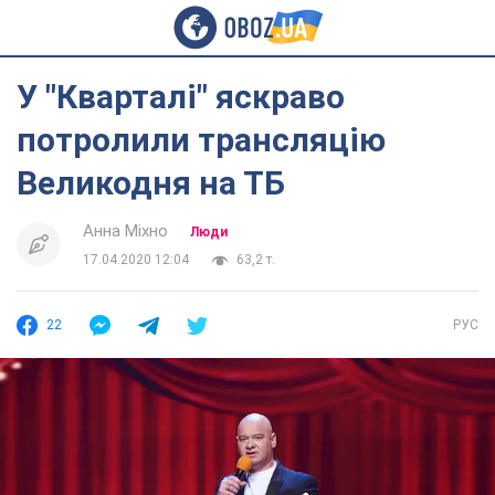
У "Кварталі" яскраво
потролили трансляцію
Великодня на ТБ
Анна Міхно
Люди
17.04.2020 12:04
63,2 т.
22
РУС