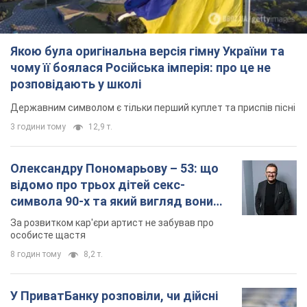
Якою була оригінальна версія гімну України та
чому її боялася Російська імперія: про це не
розповідають у школі
Державним символом є тільки перший куплет та приспів пісні
3 години тому
12,9 т.
Олександру Пономарьову – 53: що
відомо про трьох дітей секс-
символа 90-х та який вигляд вони
мають
За розвитком кар'єри артист не забував про
особисте щастя
8 годин тому
8,2 т.
У ПриватБанку розповіли, чи дійсні