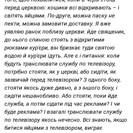
перед церквою: кошики всі відкривають
–
і
світять яйцями. По-друге, можна паску не
пекти, можна замовити доставку. Я вже
уявляю ранок поблизу церкви: йде священик,
до нього спиною стоять з відкритими
рюкзами кур'єри, він бризкає туди святою
водою й кур'єри їдуть. Але є і питання: коли
будуть транслювати службу по телевізору,
потрібно стояти, як у церкві, або сидіти, як
зазвичай перед телевізором? З одного боку,
стояти якось дуже дивно, а з іншого боку, і
сидіти нешанобливо. Або стояти, поки йде
служба, а потім сідати під час реклами? І чи
буде реклама? І взагалі транслювати службу
по телевізору якось нечесно. Всі знають, якщо
битися яйцями з телевізором, виграє