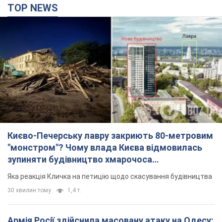
TOP NEWS
Києво-Печерську лавру закриють 80-метровим
"монстром"? Чому влада Києва відмовилась
зупиняти будівництво хмарочоса
"московського вірянина"
Яка реакція Кличка на петицію щодо скасування будівництва
30 хвилин тому
1,4 т.
Армія Росії здійснила масовану атаку на Одесу: