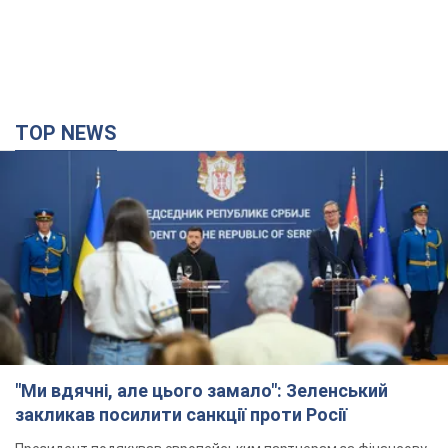
TOP NEWS
"Ми вдячні, але цього замало": Зеленський
закликав посилити санкції проти Росії