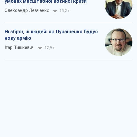
умовах масштабної воєнної кризи
Олександр Левченко
15,2 т.
Ні зброї, ні людей: як Лукашенко будує
нову армію
Ігар Тишкевич
12,9 т.