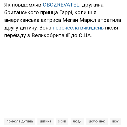
Як повідомляв
OBOZREVATEL
, дружина
британського принца Гаррі, колишня
американська актриса Меган Маркл втратила
другу дитину. Вона
перенесла викидень
після
переїзду з Великобританії до США.
померла дитина
дитина
зірки
люди
шоу-бізнес
шоу