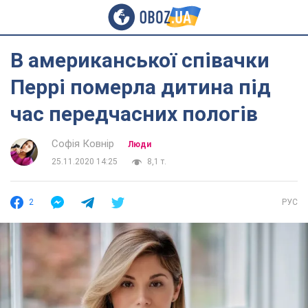
В американської співачки
Перрі померла дитина під
час передчасних пологів
Софія Ковнір
Люди
25.11.2020 14:25
8,1 т.
2
РУС