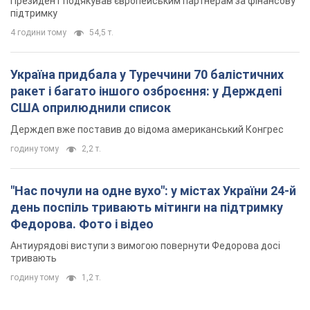
Президент подякував європейським партнерам за фінансову
підтримку
4 години тому
54,5 т.
Україна придбала у Туреччини 70 балістичних
ракет і багато іншого озброєння: у Держдепі
США оприлюднили список
Держдеп вже поставив до відома американський Конгрес
годину тому
2,2 т.
"Нас почули на одне вухо": у містах України 24-й
день поспіль тривають мітинги на підтримку
Федорова. Фото і відео
Антиурядові виступи з вимогою повернути Федорова досі
тривають
годину тому
1,2 т.