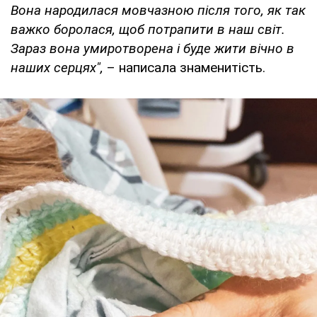
Вона народилася мовчазною після того, як так
важко боролася, щоб потрапити в наш світ.
Зараз вона умиротворена і буде жити вічно в
наших серцях",
– написала знаменитість.