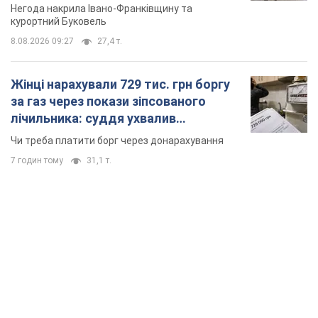
Відео
Негода накрила Івано-Франківщину та
курортний Буковель
8.08.2026 09:27
27,4 т.
Жінці нарахували 729 тис. грн боргу
за газ через покази зіпсованого
лічильника: суддя ухвалив
неочікуване рішення
Чи треба платити борг через донарахування
7 годин тому
31,1 т.