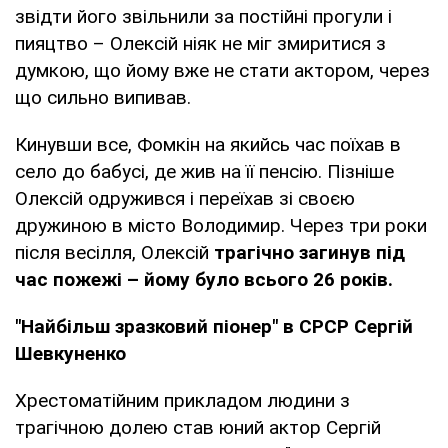
звідти його звільнили за постійні прогули і
пияцтво – Олексій ніяк не міг змиритися з
думкою, що йому вже не стати актором, через
що сильно випивав.
Кинувши все, Фомкін на якийсь час поїхав в
село до бабусі, де жив на її пенсію. Пізніше
Олексій одружився і переїхав зі своєю
дружиною в місто Володимир. Через три роки
після весілля, Олексій
трагічно загинув під
час пожежі – йому було всього 26 років.
"Найбільш зразковий піонер" в СРСР Сергій
Шевкуненко
Хрестоматійним прикладом людини з
трагічною долею став юний актор Сергій