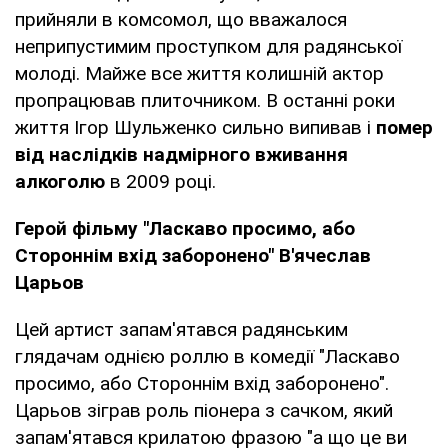
прийняли в комсомол, що вважалося
неприпустимим проступком для радянської
молоді. Майже все життя колишній актор
пропрацював плиточником. В останні роки
життя Ігор Шульженко сильно випивав і
помер
від наслідків надмірного вживання
алкоголю
в 2009 році.
Герой фільму "Ласкаво просимо, або
Стороннім вхід заборонено" В'ячеслав
Царьов
Цей артист запам'ятався радянським
глядачам однією роллю в комедії "Ласкаво
просимо, або Стороннім вхід заборонено".
Царьов зіграв роль піонера з сачком, який
запам'ятався крилатою фразою "а що це ви