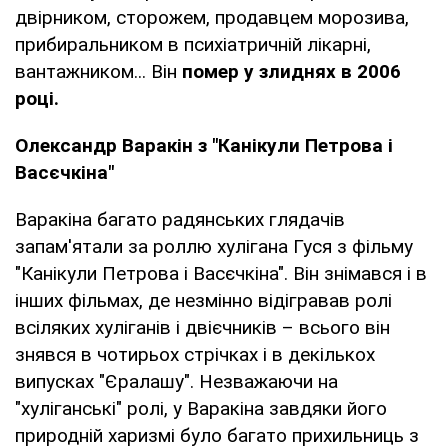
двірником, сторожем, продавцем морозива,
прибиральником в психіатричній лікарні,
вантажником... Він
помер у злиднях в 2006
році.
Олександр Варакін з "Канікули Петрова і
Васєчкіна"
Варакіна багато радянських глядачів
запам'ятали за роллю хулігана Гуся з фільму
"Канікули Петрова і Васєчкіна". Він знімався і в
інших фільмах, де незмінно відігравав ролі
всіляких хуліганів і двієчників – всього він
знявся в чотирьох стрічках і в декількох
випусках "Єралашу". Незважаючи на
"хуліганські" ролі, у Варакіна завдяки його
природній харизмі було багато прихильниць з