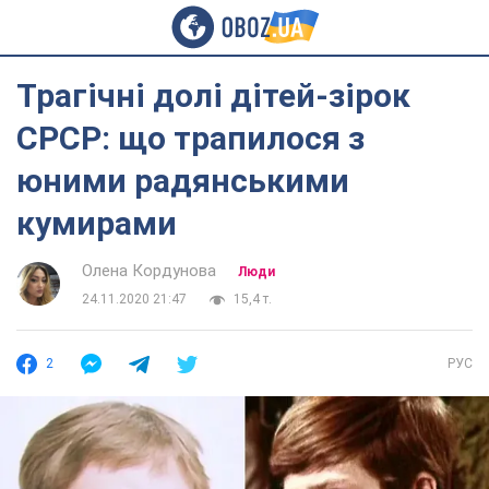
Трагічні долі дітей-зірок
СРСР: що трапилося з
юними радянськими
кумирами
Олена Кордунова
Люди
24.11.2020 21:47
15,4 т.
2
РУС