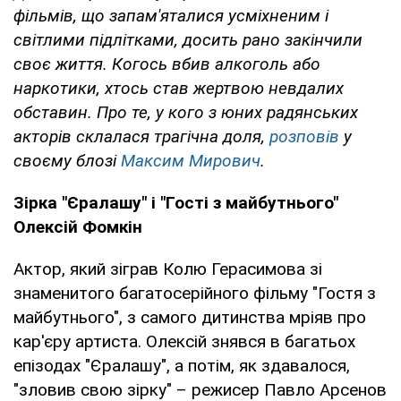
фільмів, що запам'яталися усміхненим і
світлими підлітками, досить рано закінчили
своє життя. Когось вбив алкоголь або
наркотики, хтось став жертвою невдалих
обставин. Про те, у кого з юних радянських
акторів склалася трагічна доля,
розповів
у
своєму блозі
Максим Мирович
.
Зірка "Єралашу" і "Гості з майбутнього"
Олексій Фомкін
Актор, який зіграв Колю Герасимова зі
знаменитого багатосерійного фільму "Гостя з
майбутнього", з самого дитинства мріяв про
кар'єру артиста. Олексій знявся в багатьох
епізодах "Єралашу", а потім, як здавалося,
"зловив свою зірку" – режисер Павло Арсенов