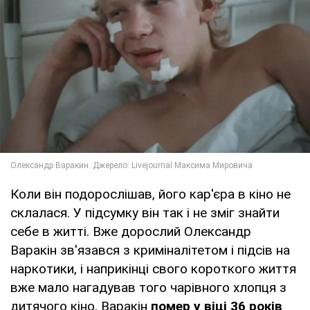
Коли він подорослішав, його кар'єра в кіно не
склалася. У підсумку він так і не зміг знайти
себе в житті. Вже дорослий Олександр
Варакін зв'язався з криміналітетом і підсів на
наркотики, і наприкінці свого короткого життя
вже мало нагадував того чарівного хлопця з
дитячого кіно. Варакін
помер у віці 36 років