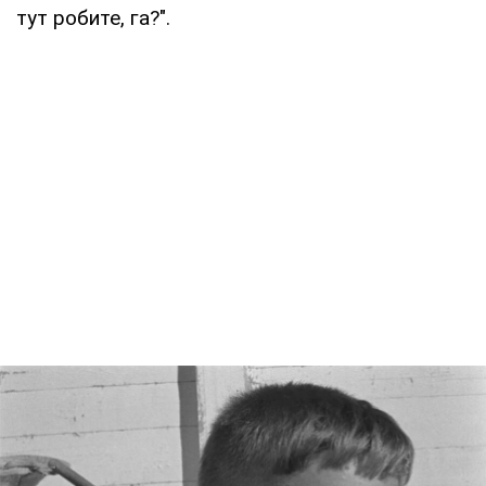
тут робите, га?".