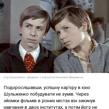
Подорослішавши, успішну кар'єру в кіно
Шульженко побудувати не зумів. Через
зйомки фільмів в різних містах він закинув
навчання в двох інститутах, а потім його не