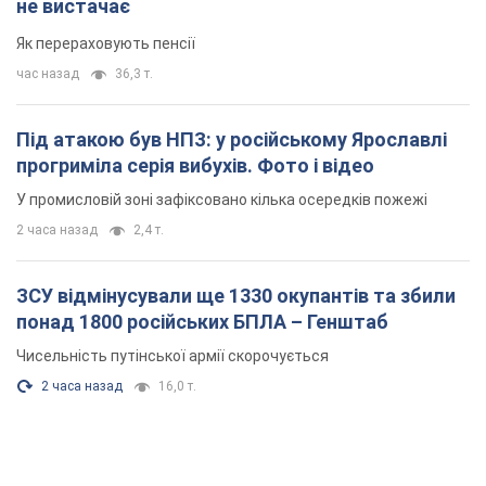
не вистачає
Як перераховують пенсії
час назад
36,3 т.
Під атакою був НПЗ: у російському Ярославлі
прогриміла серія вибухів. Фото і відео
У промисловій зоні зафіксовано кілька осередків пожежі
2 часа назад
2,4 т.
ЗСУ відмінусували ще 1330 окупантів та збили
понад 1800 російських БПЛА – Генштаб
Чисельність путінської армії скорочується
2 часа назад
16,0 т.