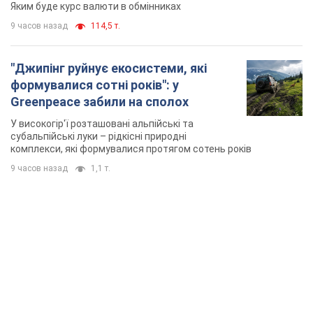
Яким буде курс валюти в обмінниках
9 часов назад
114,5 т.
"Джипінг руйнує екосистеми, які
формувалися сотні років": у
Greenpeace забили на сполох
У високогір'ї розташовані альпійські та
субальпійські луки – рідкісні природні
комплекси, які формувалися протягом сотень років
9 часов назад
1,1 т.