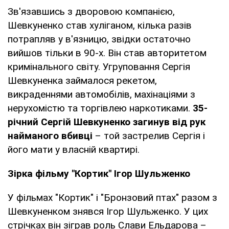
Зв'язавшись з дворовою компанією,
Шевкуненко став хуліганом, кілька разів
потрапляв у в'язницю, звідки остаточно
вийшов тільки в 90-х. Він став авторитетом
кримінального світу. Угруповання Сергія
Шевкуненка займалося рекетом,
викраденнями автомобілів, махінаціями з
нерухомістю та торгівлею наркотиками.
35-
річний Сергій Шевкуненко загинув від рук
найманого вбивці
– той застрелив Сергія і
його мати у власній квартирі.
Зірка фільму "Кортик" Ігор Шульженко
У фільмах "Кортик" і "Бронзовий птах" разом з
Шевкуненком знявся Ігор Шульженко. У цих
стрічках він зіграв роль Слави Ельдарова –