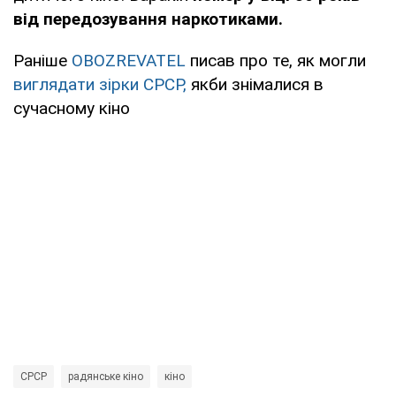
від передозування наркотиками.
Раніше
OBOZREVATEL
писав про те, як могли
виглядати зірки СРСР,
якби знімалися в
сучасному кіно
СРСР
радянське кіно
кіно