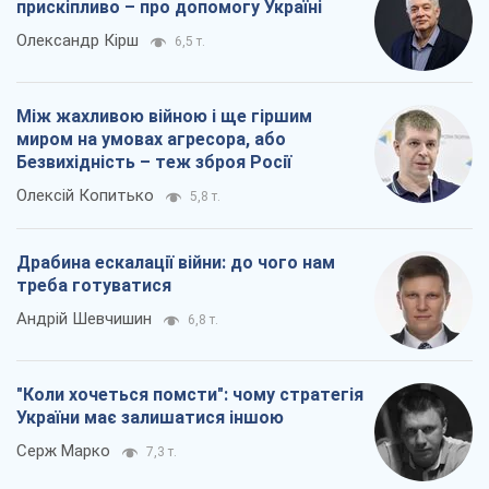
прискіпливо – про допомогу Україні
Олександр Кірш
6,5 т.
Між жахливою війною і ще гіршим
миром на умовах агресора, або
Безвихідність – теж зброя Росії
Олексій Копитько
5,8 т.
Драбина ескалації війни: до чого нам
треба готуватися
Андрій Шевчишин
6,8 т.
"Коли хочеться помсти": чому стратегія
України має залишатися іншою
Серж Марко
7,3 т.