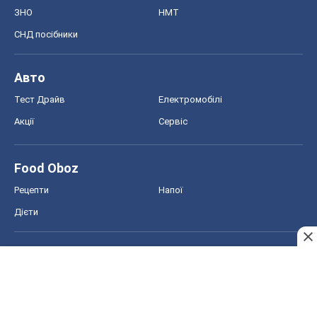
ЗНО
НМТ
СНД посібники
Авто
Тест Драйв
Електромобілі
Акції
Сервіс
Food Oboz
Рецепти
Напої
Дієти
Економіка
Ринки та компанії
Макроекономіка