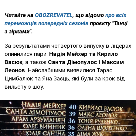
Читайте на
OBOZREVATEL
, що відомо
про всіх
переможців попередніх сезонів
проєкту "Танці
з зірками".
За результатами четвертого випуску в лідерах
опинилися пари:
Надія Мейхер та Кирило
Васюк
, а також
Санта Дімопулос і Максим
Леонов
. Найслабшими виявилися Тарас
Цимбалюк та Яна Заєць, які були за крок від
вильоту з шоу.