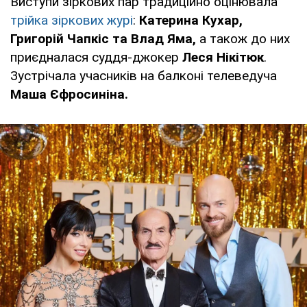
Виступи зіркових пар традиційно оцінювала
трійка зіркових журі
:
Катерина Кухар,
Григорій Чапкіс та Влад Яма,
а також до них
приєдналася суддя-джокер
Леся Нікітюк
.
Зустрічала учасників на балконі телеведуча
Маша Єфросиніна.