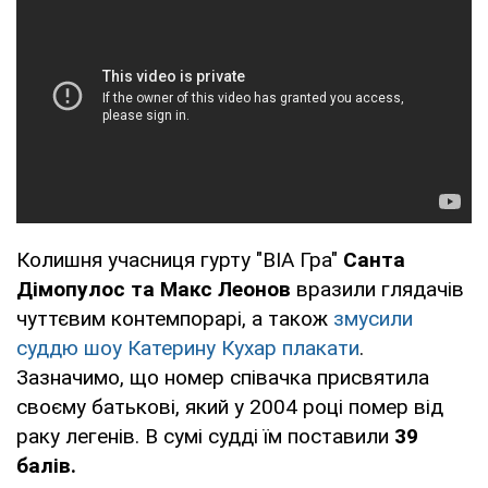
Колишня учасниця гурту "ВІА Гра"
Санта
Дімопулос та Макс Леонов
вразили глядачів
чуттєвим контемпорарі, а також
змусили
суддю шоу Катерину Кухар плакати
.
Зазначимо, що номер співачка присвятила
своєму батькові, який у 2004 році помер від
раку легенів. В сумі судді їм поставили
39
балів.