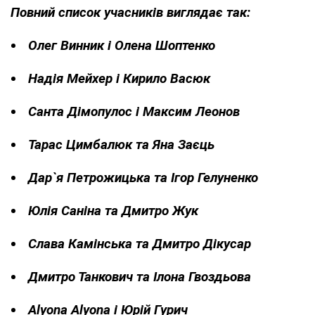
Повний список учасників виглядає так:
Олег Винник і Олена Шоптенко
Надія Мейхер і Кирило Васюк
Санта Дімопулос і Максим Леонов
Тарас Цимбалюк та Яна Заєць
Дар`я Петрожицька та Ігор Гелуненко
Юлія Саніна та Дмитро Жук
Слава Камінська та Дмитро Дікусар
Дмитро Танкович та Ілона Гвоздьова
Alyona Аlyona і Юрій Гурич