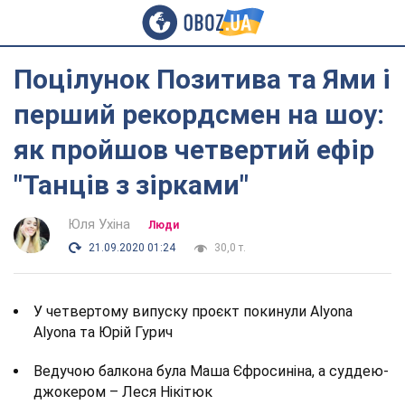
Поцілунок Позитива та Ями і
перший рекордсмен на шоу:
як пройшов четвертий ефір
"Танців з зірками"
Юля Ухіна
Люди
21.09.2020 01:24
30,0 т.
У четвертому випуску проєкт покинули Alyona
Alyona та Юрій Гурич
Ведучою балкона була Маша Єфросиніна, а суддею-
джокером – Леся Нікітюк