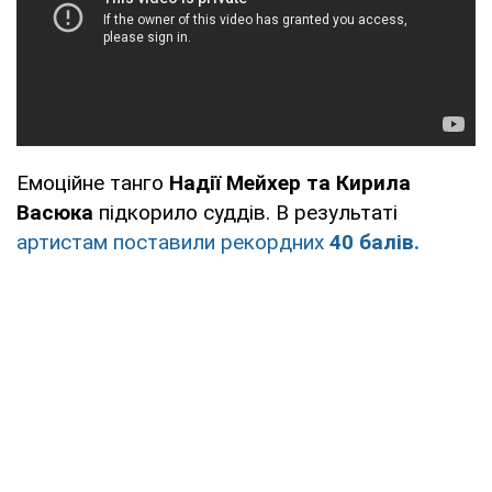
Емоційне танго
Надії Мейхер та Кирила
Васюка
підкорило суддів. В результаті
артистам поставили рекордних
40 балів.