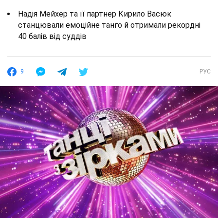
Надія Мейхер та її партнер Кирило Васюк
станцювали емоційне танго й отримали рекордні
40 балів від суддів
9
РУС