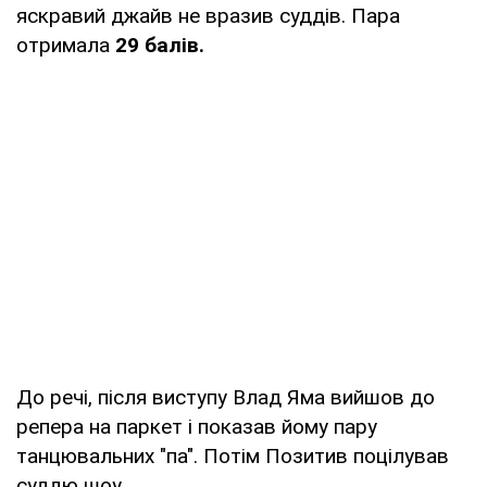
яскравий джайв не вразив суддів. Пара
отримала
29 балів.
До речі, після виступу Влад Яма вийшов до
репера на паркет і показав йому пару
танцювальних "па". Потім Позитив поцілував
суддю шоу.