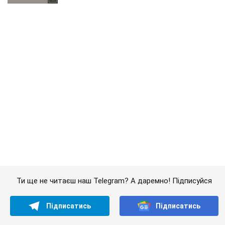
Ти ще не читаєш наш Telegram? А даремно! Підписуйся
Підписатись
Підписатись
Шоу
Люди
Суїцид засновниці Femen...
Важливе