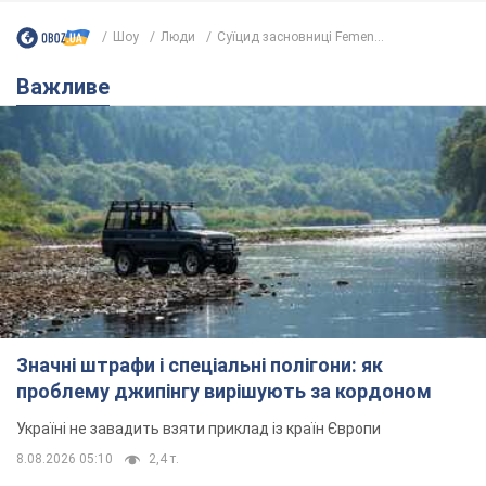
Значні штрафи і спеціальні полігони: як
проблему джипінгу вирішують за кордоном
Україні не завадить взяти приклад із країн Європи
8.08.2026 05:10
2,4 т.
На Прикарпатті після аномальної
спеки пройшла потужна злива:
дороги перетворились на річки.
Відео
Негода накрила Івано-Франківщину та
курортний Буковель
8.08.2026 09:27
35,3 т.
Жінці нарахували 729 тис. грн боргу
за газ через покази зіпсованого
лічильника: суддя ухвалив
неочікуване рішення
Чи треба платити борг через донарахування