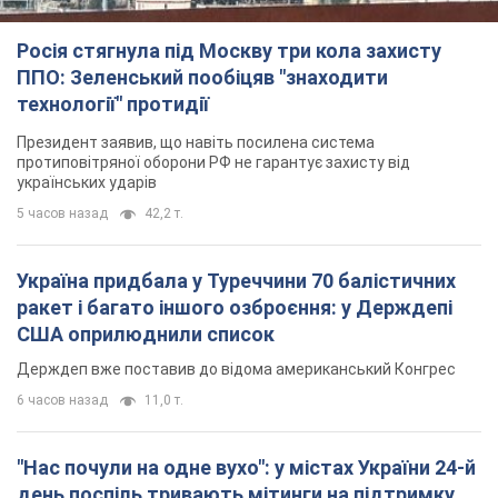
Держдеп вже поставив до відома американський Конгрес
6 часов назад
11,0 т.
"Нас почули на одне вухо": у містах України 24-й
день поспіль тривають мітинги на підтримку
Федорова. Фото і відео
Антиурядові виступи з вимогою повернути Федорова досі
тривають
6 часов назад
4,1 т.