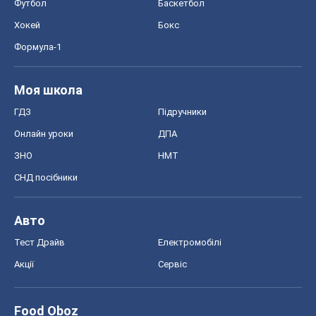
Тест Драйв
Електромобілі
Акції
Сервіс
Food Oboz
Рецепти
Напої
Дієти
Економіка
Ринки та компанії
Макроекономіка
MedOboz
Новини медицини
MAMACLUB
Шоу