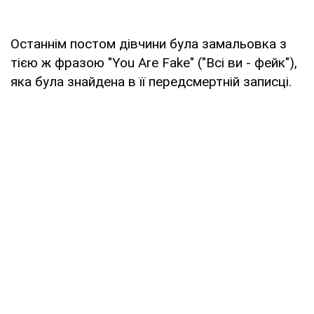
Останнім постом дівчини була замальовка з
тією ж фразою "You Are Fake" ("Всі ви - фейк"),
яка була знайдена в її передсмертній записці.