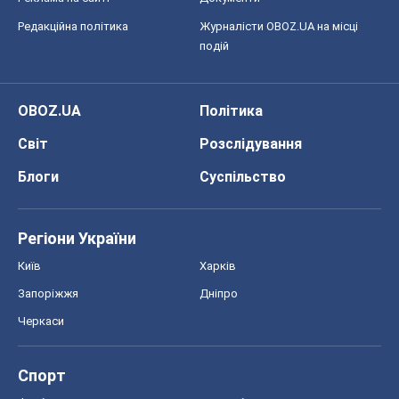
Запоріжжя
Дніпро
Черкаси
Спорт
Футбол
Баскетбол
Хокей
Бокс
Формула-1
Моя школа
ГДЗ
Підручники
Онлайн уроки
ДПА
ЗНО
НМТ
СНД посібники
Авто