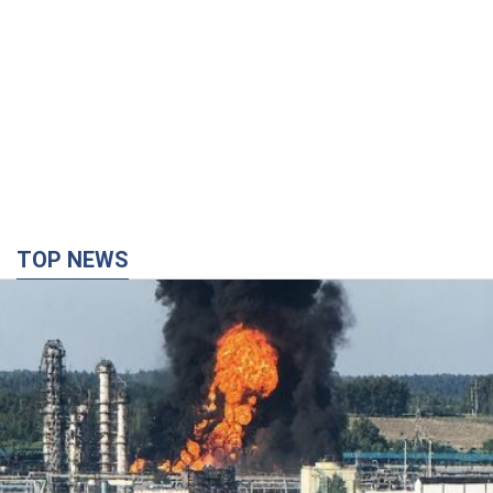
Росія стягнула під Москву три кола захисту
ППО: Зеленський пообіцяв "знаходити
технології" протидії
Президент заявив, що навіть посилена система
протиповітряної оборони РФ не гарантує захисту від
українських ударів
5 часов назад
42,2 т.
Україна придбала у Туреччини 70 балістичних
ракет і багато іншого озброєння: у Держдепі
США оприлюднили список