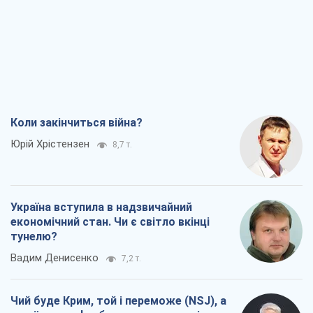
тунелю?
Вадим Денисенко
7,2 т.
Чий буде Крим, той і переможе (NSJ), а
українських футбольних чиновників
можуть назвати вбивцями
Олександр Кірш
6,9 т.
Захід проспав загрозу: Росія може
перевірити НАТО війною
Леонід Невзлін
8,3 т.
Всі думки