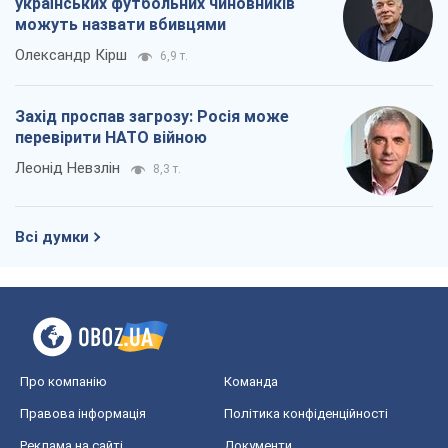
Про компанію
Команда
Правова інформація
Політика конфіденційності
Реклама на сайті
Документи
Редакційна політика
Журналісти OBOZ.UA на місці
подій
OBOZ.UA
Політика
Світ
Розслідування
Блоги
Суспільство
Регіони України
Київ
Харків