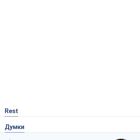
Rest
Думки
Збіг інтересів двох цинічних гравців чи
таємний план Трампа і Путіна?
Віктор Швець
11,2 т.
Мінськ готується до функціонування в
умовах масштабної воєнної кризи
Олександр Левченко
16,3 т.
Ні зброї, ні людей: як Лукашенко будує
нову армію
Ігар Тишкевич
14,0 т.