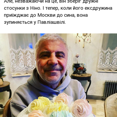
Але, незважаючи на це, він зберіг дружні
стосунки з Ніно. І тепер, коли його ексдружина
приїжджає до Москви до сина, вона
зупиняється у Павліашвілі.