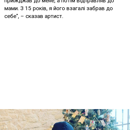
приїжджав до мене, а потім відправляв до
мами. З 15 років, я його взагалі забрав до
себе", – сказав артист.