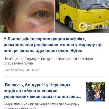
У Львові жінка спровокувала конфлікт,
розмовляючи російською мовою у маршрутці:
поліція склала адмінпротокол. Відео
На місце події прибули патрульні поліцейські та слідчо-
оперативна група
9 часов назад
10,4 т.
"Воюють, бо дурні": у Чернівцях
водій автобуса зневажив
українських військових і поплатився.
Відео
Водія звільнили після конфлікту з пасажирами
та образ військових