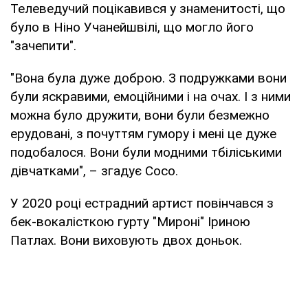
Телеведучий поцікавився у знаменитості, що
було в Ніно Учанейшвілі, що могло його
"зачепити".
"Вона була дуже доброю. З подружками вони
були яскравими, емоційними і на очах. І з ними
можна було дружити, вони були безмежно
ерудовані, з почуттям гумору і мені це дуже
подобалося. Вони були модними тбіліськими
дівчатками", – згадує Сосо.
У 2020 році естрадний артист повінчався з
бек-вокалісткою гурту "Мироні" Іриною
Патлах. Вони виховують двох доньок.