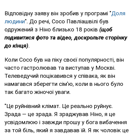
Відповідну заяву він зробив у програмі "
Доля
людини
". До речі, Сосо Павліашвілі був
одружений з Ніно близько 18 років
(щоб
подивитися фото та відео, доскрольте сторінку
до кінця)
.
Коли Сосо був на піку своєї популярності, він
часто гастролював та виступав у Москві.
Телеведучий поцікавився у співака, як він
намагався зберегти сім'ю, коли в нього було
так багато жіночої уваги.
"Це руйнівний клімат. Це реально руйнує.
Зрада — це зрада. Я зраджував Ніно, я це
усвідомлюю і завжди прошу у бога вибачення
за той біль, який я завдавав їй. Я як чоловік це