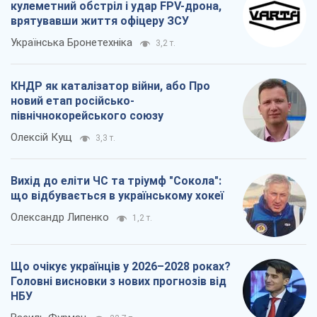
кулеметний обстріл і удар FPV-дрона,
врятувавши життя офіцеру ЗСУ
Українська Бронетехніка
3,2 т.
КНДР як каталізатор війни, або Про
новий етап російсько-
північнокорейського союзу
Олексій Кущ
3,3 т.
Вихід до еліти ЧС та тріумф "Сокола":
що відбувається в українському хокеї
Олександр Липенко
1,2 т.
Що очікує українців у 2026–2028 роках?
Головні висновки з нових прогнозів від
НБУ