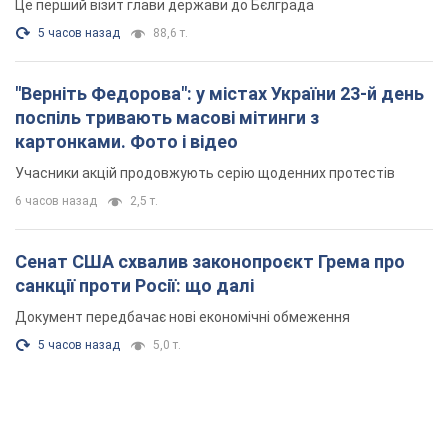
Це перший візит глави держави до Бєлграда
5 часов назад
88,6 т.
"Верніть Федорова": у містах України 23-й день
поспіль тривають масові мітинги з
картонками. Фото і відео
Учасники акцій продовжують серію щоденних протестів
6 часов назад
2,5 т.
Сенат США схвалив законопроєкт Грема про
санкції проти Росії: що далі
Документ передбачає нові економічні обмеження
5 часов назад
5,0 т.