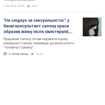
7.08.2026 15:47
9,0 т.
"Не слідкує за сексуальністю": у
Києві консультант салону краси
образив жінку після хімієтерапії,
розгорівся скандал. Фото
Працівник салону почав надавати оцінку
зовнішності жінки, сказавши, що вона носить
"чоловічу стрижку"
6 часов назад
16,0 т.