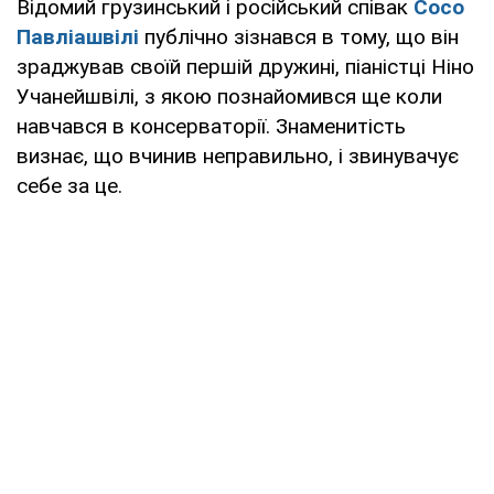
Відомий грузинський і російський співак
Сосо
Павліашвілі
публічно зізнався в тому, що він
зраджував своїй першій дружині, піаністці Ніно
Учанейшвілі, з якою познайомився ще коли
навчався в консерваторії. Знаменитість
визнає, що вчинив неправильно, і звинувачує
себе за це.