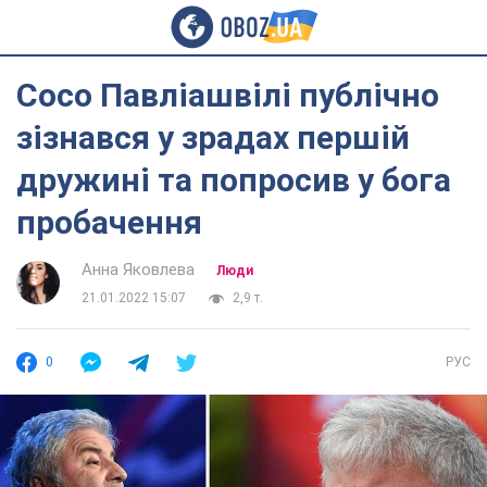
Сосо Павліашвілі публічно
зізнався у зрадах першій
дружині та попросив у бога
пробачення
Анна Яковлева
Люди
21.01.2022 15:07
2,9 т.
0
РУС